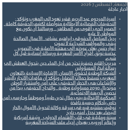
الجمعة, أغسطس 7 2026
أخبار عاجلة
أسرة المرحوم عبد الرحيم فقير تعود الى المغرب وتؤكد :
التحقيقات القضائية الايطالية متواصلة لكشف الحقيقة كاملة .
الضمير الحي أقوى من المظاهر… ورسالتنا أن نكون مع
المواطن لا عليه
رحيل المناضل الحقوقي إبراهيم عشاف.. الأعمال الصالحة
تبقى والمواقف الشجاعة لا تموت
أنوار حسن يعلن عودته إلى مهنته الأصلية في التصوير…
عدسة توثق أفراح الأسر المغربية ورسالة إنسانية قبل كل
شيء
مريرت اقليم خنيفرة تحتج من أجل الماء.حين يتحول العطش الى
رسالة انذار المسؤولين
الشبكة الوطنية لحقوق الإنسان: الإشادة الإسبانية بالتعاون
المغربي تُسقط حملات التضليل وتؤكد أن مافيات الاتجار بالبشر
والإشاعات هي الخطر الحقيقي على أمن واستقرار الوطن
مونديال 2030 مسؤولية وطنية ..والنجاح الحقيقي يبدأ من
تحصين الجبهة الاجتماعية.
المحكمة الابتدائية ببني ملال تدين طبيباً وموظفاً وحارسي أمن
خاص بأحكام حبسية نافذة
توقيف مشتبه فيه في سرقة وكالة لتحويل الأموال بالدار
البيضاء بعد تدخل أمني ناجح
سبتة ومليلية في قلب الاهتمام الدولي.. وثيقة أمريكية
وإعلام أوروبي يعيدان إحياء ملف السيادة المغربية