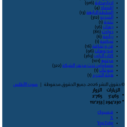
اخبارمحلية
(916)
اقتصاد
(4)
السلطة الرابعة
(13)
الفيديو
(312)
تقنية
(1)
جهات
(56)
حوادث
(86)
رياضة
(6)
سياسة
(1)
فن و ثقافة
(16)
فيديوهات
(96)
كتاب الراي
(363)
مجتمع
(101)
مسؤولين تحت مجهر الشبكة
(322)
منوعات
(1)
هيئة التحرير
(1)
© حقوق النشر 2026، جميع الحقوق محفوظة |
صوت الأطلس
الزيارات
الزوار
2٬765
5٬463
*
| 112٬253
294٬230
*
فيسبوك
‫X
‫YouTube