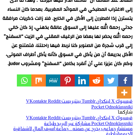
السائد عند العامة أن “ماكلة الدار فيها البركة”. وهذا ما أدى
إلى الاغتراب المطبخي في الموائد المغربية. بعدما كان النساء
يتسترن إذا اضطررن إلى الأكل في الخارج. فلا زالت ذكريات مرافقة
جدتي رحمة الله عليها إلى السوق عالقة بذهني، إذ كان خالي
رحمه الله يحضر لها بعضا من الرغيف المقلي في الزيت “السفنج”
إلى قرب شجرة من الصنوبر كنا نربط فيها راحلتنا، فتمتنع عن
الأكل بدريعة أن من يأكل في السوق كأنه يأكل أطراف الموتى،
وكم كان عزيزا علي أن أنفرد بكامل “السفنج” ومشروب judor.
فيسبوك
‫X
لينكدإن
بينتيريست
‫Pocket
Odnoklassniki
شاركها
فيسبوك
‫X
لينكدإن
بينتيريست
Odnoklassniki
‫Pocket
مشاركة عبر البريد
طباعة
مستشار جماعي يخرج عن صمته .. جماعة اسيف المال لاشفافية
لاديموقراطية