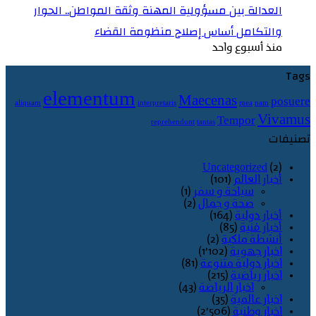
العدالة بين مسؤولية المهنة وثقة المواطن.. الحوار
والتكامل أساس إصلاح منظومة القضاء
منذ أسبوع واحد
Tags
elementum
Maecenas
posuere
aliquam
interpretaris
mea
nam
Vivamus
Tempor
reprehendunt
tantas
تصنيفات
Uncategorized
(2)
أخبار العالم
(101)
سياحة و سفر
(1)
صحة و جمال
(2)
أخبار دولية
(164)
أخبار فنية
(85)
أنشطة ملكية
(2)
اخبار جهوية
(1٬102)
اخبار دولية متنوعة
(81)
اخبار رياضية
(215)
اخبار الرياضة
(43)
اخبار عالمية
(35)
اخبار وطنية
(2٬506)