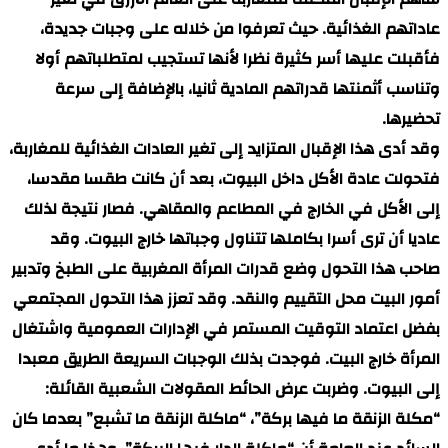
عاداتهم الغذائية. حيث تعرفوا من خلاله على وجبات جديدة،
فأقبلت عليها أسر كثيرة نظرا لأنها تستجيب لمتطلباتهم أولا
وتناسب أثمنتها قدراتهم المادية ثانيا، بالإضافة إلى سرعة
تحضيرها.
وقد أدى هذا الإقبال المتزايد إلى تغير العادات الغذائية للمغاربة،
فتحولت عادة الأكل داخل البيوت، بعد أن كانت طقسا مقدسا،
إلى الأكل في الخارج في المطاعم والمقاهي. فصار نتيجة لذلك
عاديا أن ترى أسرا بكاملها تتناول وجباتها خارج البيوت. وقد
صاحب هذا التحول وضع قدرات المرأة المغربية على الطبخ وتدبير
أمور البيت محل التقييم والنقد. وقد تعزز هذا التحول المجتمعي
بفضل اعتماد التوقيت المستمر في الإدارات العمومية واشتغال
المرأة خارج البيت. فوجدت بذلك الوجبات السريعة الطريق معبدا
إلى البيوت. وضربت عرض الحائط المقولات الشعبية القائلة:
“مكلة الزنقة ما فيها بركة”، “ماكلة الزنقة ما تشبع” بعدما كان