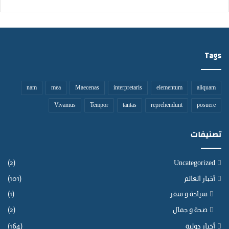
ل
د
ف
ا
ر
ن
و
س
Tags
ي
ة
ب
ن
nam
mea
Maecenas
interpretaris
elementum
aliquam
ي
Vivamus
Tempor
tantas
reprehendunt
posuere
م
ل
ا
تصنيفات
ل
.
(2)
Uncategorized
أخبار العالم
(101)
سياحة و سفر
(1)
صحة و جمال
(2)
أخبار دولية
(164)