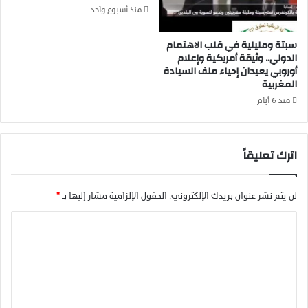
منذ أسبوع واحد
ا
ل
ل
إ
م
سبتة ومليلية في قلب الاهتمام
ن
الدولي.. وثيقة أمريكية وإعلام
ن
س
أوروبي يعيدان إحياء ملف السيادة
ا
ا
المغربية
ف
ن
س
ت
منذ 6 أيام
ا
ب
ت
ع
ا
ت
اترك تعليقاً
ل
ب
ر
ت
ي
ع
لن يتم نشر عنوان بريدك الإلكتروني.
الحقول الإلزامية مشار إليها بـ
*
ا
ز
ض
ي
ا
ي
ة
ل
ة
و
ا
م
ت
ل
و
ع
م
ا
د
س
ل