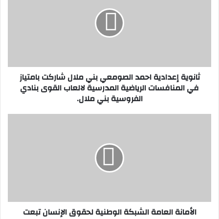
ن
و
ي
ة
إ
ع
د
ثانوية إعدادية احمد الصومعي بني ملال شاركت بامتياز
ا
في المنافسات الرياضية المدرسية لالعاب القوى بنادي
د
الفروسية بني ملال.
ي
ة
ا
ا
ح
ل
م
أ
د
م
ا
ا
ل
ن
ص
ة
و
ا
م
ل
الأمانة العامة الشبكة الوطنية لحقوق الإنسان تبعت
ع
ع