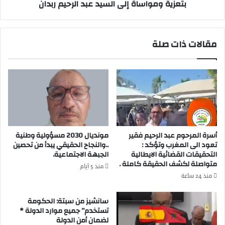
بتعزية ومواساة إلى السيد عبد الرحيم ربدان
ي
ا
ب
م
ن
ة
ي
ا
مقالات ذات صلة
م
ل
ل
ش
ا
ب
ل
ك
ش
ة
ا
ا
ر
ل
ك
و
ت
ط
أسرة المرحوم عبد الرحيم فقير
مونديال 2030 مسؤولية وطنية
ب
ن
تعود الى المغرب وتؤكد :
..والنجاح الحقيقي يبدأ من تحصين
ا
ي
التحقيقات القضائية الايطالية
الجبهة الاجتماعية.
م
متواصلة لكشف الحقيقة كاملة .
ة
منذ 5 أيام
ت
ل
منذ 24 ساعة
ي
ح
ا
ق
سانشيز من سبتة: الحكومة
ز
و
تستخدم” جميع موارد الدولة *
ف
ق
لضمان أمن الدولة
ي
ا