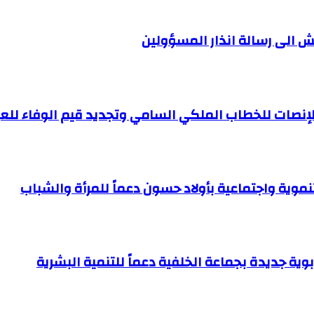
ش الى رسالة انذار المسؤولين
للإنصات للخطاب الملكي السامي وتجديد قيم الوفاء للع
موية واجتماعية بأولاد حسون دعماً للمرأة والشباب
ية جديدة بجماعة الخلفية دعماً للتنمية البشرية