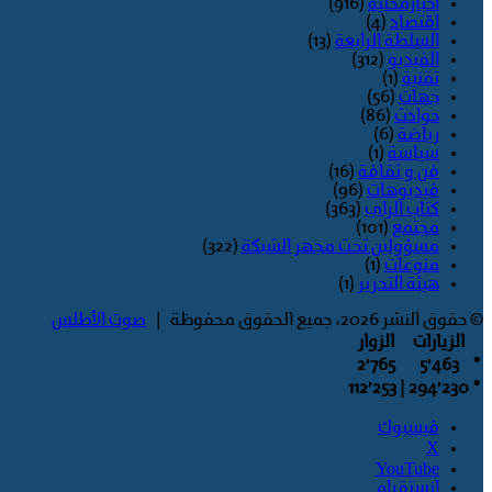
اخبارمحلية
(916)
اقتصاد
(4)
السلطة الرابعة
(13)
الفيديو
(312)
تقنية
(1)
جهات
(56)
حوادث
(86)
رياضة
(6)
سياسة
(1)
فن و ثقافة
(16)
فيديوهات
(96)
كتاب الراي
(363)
مجتمع
(101)
مسؤولين تحت مجهر الشبكة
(322)
منوعات
(1)
هيئة التحرير
(1)
© حقوق النشر 2026، جميع الحقوق محفوظة |
صوت الأطلس
الزيارات
الزوار
2٬765
5٬463
*
| 112٬253
294٬230
*
فيسبوك
‫X
‫YouTube
انستقرام