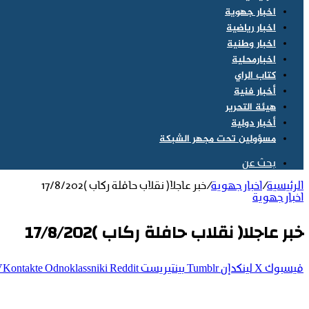
اخبار جهوية
اخبار رياضية
اخبار وطنية
اخبارمحلية
كتاب الراي
أخبار فنية
هيئة التحرير
أخبار دولية
مسؤولين تحت مجهر الشبكة
بحث عن
الرئيسية
/
اخبار جهوية
/
خبر عاجلا( نقلاب حافلة ركاب )17/8/202
اخبار جهوية
خبر عاجلا( نقلاب حافلة ركاب )17/8/202
فيسبوك
‫X
لينكدإن
بينتيريست
Odnoklassniki