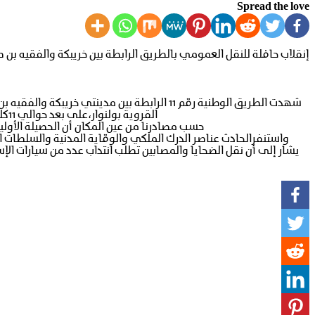
Spread the love
إنقلاب حافلة للنقل العمومي بالطريق الرابطة بين خريبكة والفقيه بن صالح يودي بحياة 20مسافرا مع إصابات
القروية بولنوار،على بعد حوالي 11كلم من مدينة خريبكة،هذه الحافلة التي تعمل بالخط الرابط بين الرباط_أيت اعتاب”عبر خريبكة_الفقيه بن صالح”.
حسب مصادرنا من عين المكان أن الحصيلة الأولية للحادثة تشير إلى وفاة أزيد من 20مسافرا ضمن
واستنفرالحادث عناصر الدرك الملكي والوقاية المدنية والسلطات ا
يشار إلى أن نقل الضحايا والمصابين تطلب انتداب عدد من سيارات الإس