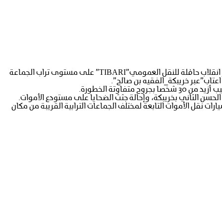
شهدت الطريق الوطنية رقم 11 الرابطة بين مدينتي خريبكة والفقيه بن صالح صباح،صبيحة يوم الأربعاء 17غشت2022،حادثة سير مميتة نجمت إثر انقلاب حافلة للنقل العمومي”TIBARI” على مستوى تراب الجماعة
لحسن الثاني بخريبكة، وإحالة جثث الضحايا على مستودع الأموات.
ات نقل الأموات التابعة لمختلف الجماعات الترابية القريبة من مكان