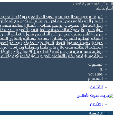
السبت, أغسطس 8 2026
أخبار عاجلة
أسرة المرحوم عبد الرحيم فقير تعود الى المغرب وتؤكد : التحقيق
الضمير الحي أقوى من المظاهر… ورسالتنا أن نكون مع المواطن ل
رحيل المناضل الحقوقي إبراهيم عشاف.. الأعمال الصالحة تبقى 
أنوار حسن يعلن عودته إلى مهنته الأصلية في التصوير… عدسة تو
مريرت اقليم خنيفرة تحتج من أجل الماء.حين يتحول العطش الى رس
الشبكة الوطنية لحقوق الإنسان: الإشادة الإسبانية بالتعاون ال
مونديال 2030 مسؤولية وطنية ..والنجاح الحقيقي يبدأ من تحصين الجبهة الاجتماعية.
المحكمة الابتدائية ببني ملال تدين طبيباً وموظفاً وحارسي أمن 
توقيف مشتبه فيه في سرقة وكالة لتحويل الأموال بالدار البيضاء
سبتة ومليلية في قلب الاهتمام الدولي.. وثيقة أمريكية وإعلام أ
فيسبوك
‫X
‫YouTube
انستقرام
القائمة
بحث عن
الرئيسية