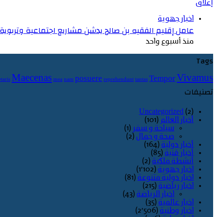
إغلاق
اخبار جهوية
عامل إقليم الفقيه بن صالح يدشن مشاريع اجتماعية وتربوية ج
منذ أسبوع واحد
Tags
Maecenas
Vivamus
posuere
Tempor
taris
mea
nam
reprehendunt
tantas
تصنيفات
Uncategorized
(2)
أخبار العالم
(101)
سياحة و سفر
(1)
صحة و جمال
(2)
أخبار دولية
(164)
أخبار فنية
(85)
أنشطة ملكية
(2)
اخبار جهوية
(1٬102)
اخبار دولية متنوعة
(81)
اخبار رياضية
(215)
اخبار الرياضة
(43)
اخبار عالمية
(35)
اخبار وطنية
(2٬506)