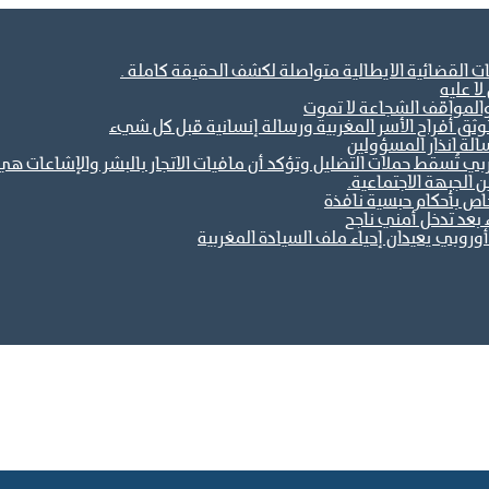
ات القضائية الايطالية متواصلة لكشف الحقيقة كاملة .
ا عليه
والمواقف الشجاعة لا تموت
ثق أفراح الأسر المغربية ورسالة إنسانية قبل كل شيء
الة انذار المسؤولين
مغربي تُسقط حملات التضليل وتؤكد أن مافيات الاتجار بالبشر والإشاعات
خاص بأحكام حبسية نافذة
 بعد تدخل أمني ناجح
وروبي يعيدان إحياء ملف السيادة المغربية