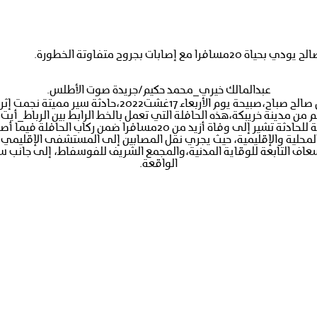
 بجروح متفاوتة الخطورة.
عبدالمالك خيري_محمد حكيم/جريدة صوت الأطلس.
 ركاب الحافلة فيما أصيب أزيد من 30 شخصا بجروح متفاوتة الخطورة.
لمحلية والإقليمية، حيث يجري نقل المصابين إلى المستشفى الإقليمي ا
عاف التابعة للوقاية المدنية،والمجمع الشريف للفوسفاط، إلى جانب سيار
الواقعة.