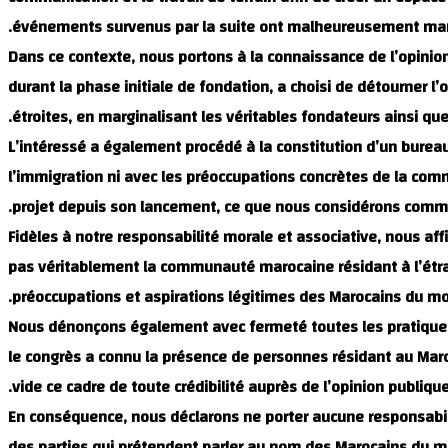
événements survenus par la suite ont malheureusement marqu
Dans ce contexte, nous portons à la connaissance de l’opinion
durant la phase initiale de fondation, a choisi de détourner l’
étroites, en marginalisant les véritables fondateurs ainsi que
L’intéressé a également procédé à la constitution d’un burea
l’immigration ni avec les préoccupations concrètes de la com
projet depuis son lancement, ce que nous considérons comme u
Fidèles à notre responsabilité morale et associative, nous af
pas véritablement la communauté marocaine résidant à l’étrang
préoccupations et aspirations légitimes des Marocains du mo
Nous dénonçons également avec fermeté toutes les pratiques
le congrès a connu la présence de personnes résidant au Maroc
vide ce cadre de toute crédibilité auprès de l’opinion publique
En conséquence, nous déclarons ne porter aucune responsabili
des parties qui prétendent parler au nom des Marocains du m