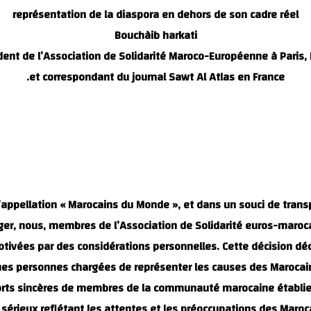
représentation de la diaspora en dehors de son cadre réel
Bouchàib harkati
dent de l’Association de Solidarité Maroco-Européenne à Paris, 
et correspondant du journal Sawt Al Atlas en France.
’appellation « Marocains du Monde », et dans un souci de trans
r, nous, membres de l’Association de Solidarité euros-marocai
 motivées par des considérations personnelles. Cette décision d
ines personnes chargées de représenter les causes des Marocai
fforts sincères de membres de la communauté marocaine établie à 
 sérieux reflétant les attentes et les préoccupations des Maroc