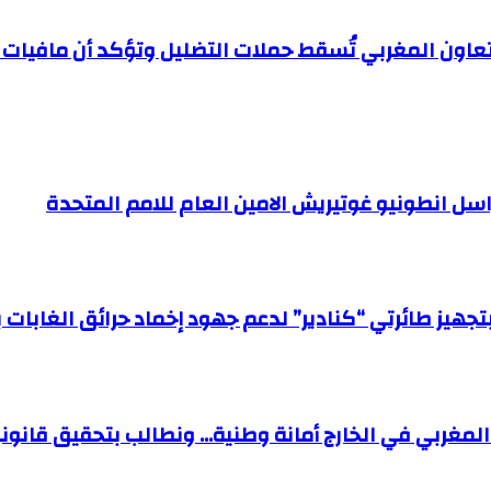
تعاون المغربي تُسقط حملات التضليل وتؤكد أن مافيات ا
اسل انطونيو غوتيريش الامين العام للامم المتحدة
جهيز طائرتي “كنادير” لدعم جهود إخماد حرائق الغابات با
ة المغربي في الخارج أمانة وطنية… ونطالب بتحقيق قا