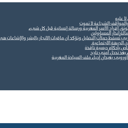
ا عليه
والمواقف الشجاعة لا تموت
ثق أفراح الأسر المغربية ورسالة إنسانية قبل كل شيء
الة انذار المسؤولين
مغربي تُسقط حملات التضليل وتؤكد أن مافيات الاتجار بالبشر والإشاعات
خاص بأحكام حبسية نافذة
 بعد تدخل أمني ناجح
وروبي يعيدان إحياء ملف السيادة المغربية