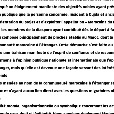
é un éloignement manifeste des objectifs nobles ayant présidé
 publique que la personne concernée, résidant à Oujda et ancie
orientation du projet et d’exploiter l’appellation « Marocains d
 les membres de la diaspora ayant contribué dès le départ à fair
u composé principalement de proches établis au Maroc, dont la 
munauté marocaine à l’étranger. Cette démarche s’est faite au
ne trahison manifeste de l’esprit de confiance et de responsa
firmons à l’opinion publique nationale et internationale que l’
er, mais qu’elle est devenue une façade servant des intérêts p
nde.
 menées au nom de la communauté marocaine à l’étranger sans 
 et n’ayant aucun lien direct avec les questions migratoires ni
.
té morale, organisationnelle ou symbolique concernant les acte
onde sans droit ni légitimité. Nous appelons également Madam