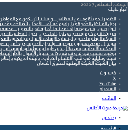
الجمعة, أغسطس 7 2026
أخبار عاجلة
الضمير الحي أقوى من المظاهر… ورسالتنا أن نكون مع المواطن ل
رحيل المناضل الحقوقي إبراهيم عشاف.. الأعمال الصالحة تبقى 
أنوار حسن يعلن عودته إلى مهنته الأصلية في التصوير… عدسة تو
مريرت اقليم خنيفرة تحتج من أجل الماء.حين يتحول العطش الى رس
الشبكة الوطنية لحقوق الإنسان: الإشادة الإسبانية بالتعاون ال
مونديال 2030 مسؤولية وطنية ..والنجاح الحقيقي يبدأ من تحصين الجبهة الاجتماعية.
المحكمة الابتدائية ببني ملال تدين طبيباً وموظفاً وحارسي أمن 
توقيف مشتبه فيه في سرقة وكالة لتحويل الأموال بالدار البيضاء
سبتة ومليلية في قلب الاهتمام الدولي.. وثيقة أمريكية وإعلام أ
بيان الشبكة الشبكة الوطنية لحقوق الانسان
فيسبوك
‫X
‫YouTube
انستقرام
القائمة
بحث عن
الرئيسية