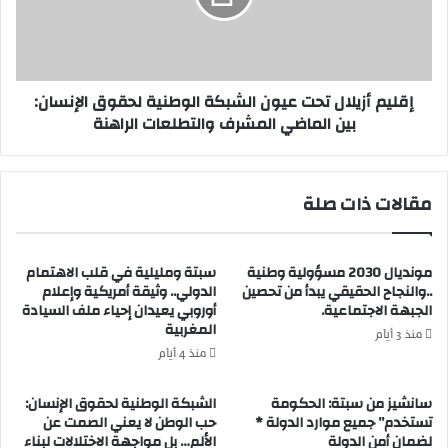
ذ
أ
ى
ز
ا
ي
ل
ل
إقليم أزيلال تحت عيون الشبكة الوطنية لحقوق الإنسان:
س
ا
بين الماضي المشرف والتطلعات الراهنة
ي
ل
د
ت
و
ح
ك
ت
مقالات ذات صلة
ي
ع
ل
ي
ا
و
ل
مونديال 2030 مسؤولية وطنية
سبتة ومليلية في قلب الاهتمام
ن
م
..والنجاح الحقيقي يبدأ من تحصين
الدولي.. وثيقة أمريكية وإعلام
ا
الجبهة الاجتماعية.
أوروبي يعيدان إحياء ملف السيادة
ل
ل
المغربية
ك
ش
منذ 3 أيام
ب
ب
منذ 4 أيام
م
ك
ح
ة
سانشيز من سبتة: الحكومة
الشبكة الوطنية لحقوق الإنسان:
ك
ا
تستخدم” جميع موارد الدولة *
حب الوطن لا يعني الصمت عن
م
لضمان أمن الدولة
الألم… بل مواجهة الاختلالات لبناء
ل