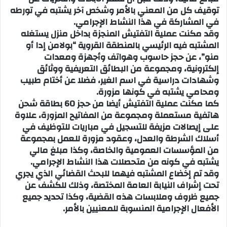
توقيف كل من المعني بالأمر وشخص آخر يشتبه في تورطه
في المشاركة في هذا النشاط الإجرامي.
وقد مكنت عملية التفتيش المنجزة بداخل منزل يستغله
المشتبه فيه الرئيسي بالمنطقة القروية “بولامن إدا أو
منو”، عن حجز حاسوب وهواتف وأجهزة ومعدات
إلكترونية، ومجموعة من البطائق التعريفية ووثائق
وشهادات دراسية في اسم الغير، فضلا عن أختام طبيب
ومحامي يشتبه في كونها مزورة.
كما مكنت عملية التفتيش أيضا من حجز 60 بطاقة شحن
هاتفية مستعملة ومجموعة من المفاتيح المزورة، علاوة
على إيصالات مزيفة للتسجيل في مباريات للتوظيف في
أسلاك الشرطة والعدل، وعقود مزورة للعمل بمجموعة
من المؤسسات العمومية والخاصة، وكذا مبلغ مالي
يشتبه في كونه من متحصلات هذا النشاط الإجرامي.
وقد تم إخضاع المشتبه فيهما للبحث القضائي الذي يجري
تحت إشراف النيابة العامة المختصة، وذلك للكشف عن
جميع ظروف وملابسات هذه القضية، وكذا تحديد جميع
الأفعال الإجرامية المنسوبة للمعنيين بالأمر.