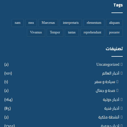
Tags
ج
ل
ر
ر
ا
ا
ئ
ه
nam
mea
Maecenas
interpretaris
elementum
aliquam
م
ن
Vivamus
Tempor
tantas
reprehendunt
posuere
م
ة
ز
ع
تصنيفات
و
م
ة
(2)
Uncategorized
ن
أخبار العالم
(101)
س
ب
سياحة و سفر
(1)
ه
صحة و جمال
(2)
ا
ل
أخبار دولية
(164)
ه
أخبار فنية
(85)
ح
س
أنشطة ملكية
(2)
ا
اخبار جهوية
(1٬102)