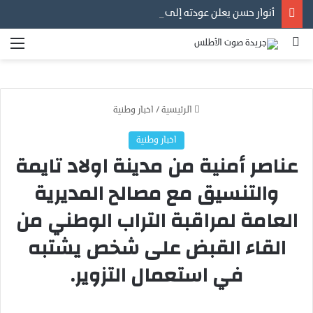
أنوار حسن يعلن عودته إلى مهنته الأصلية في التصوير… عدسة توثق أفراح الأسر المغربية ورسالة إنسانية قبل كل شيء
بحث عن
الق
الرئيسية
/
اخبار وطنية
اخبار وطنية
عناصر أمنية من مدينة اولاد تايمة
والتنسيق مع مصالح المديرية
العامة لمراقبة التراب الوطني من
القاء القبض على شخص يشتبه
في استعمال التزوير.