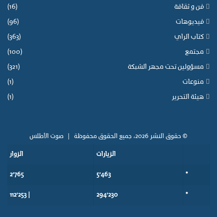
فن و ثقافة
(16)
ع
ي
فيديوهات
(96)
(
كتاب الراي
(363)
ب
ل
مجتمع
(100)
ا
مسؤولين تحت مجهر الشبكة
(321)
غ
)
منوعات
(1)
هيئة التحرير
(1)
© حقوق النشر 2026، جميع الحقوق محفوظة |
صوت الأطلس
الزيارات
الزوار
2٬765
5٬463
*
| 112٬253
294٬230
*