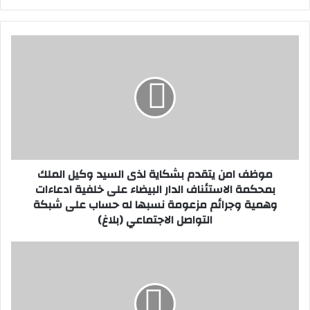
م
و
ظ
ف
ا
م
ن
ي
ت
موظف امن يتقدم بشكاية لذى السيد وكيل الملك
ق
بمحكمة الاستئناف الدار البيضاء على خلفية ادعاءات
د
وهمية وجرائم مزعومة نسبها له حساب على شبكة
م
التواصل الاجتماعي (بلاغ)
ب
ش
ك
إ
ا
ق
ي
ل
ة
ي
ل
م