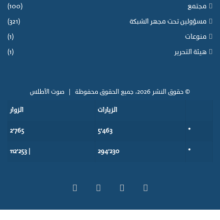
مجتمع
(100)
مسؤولين تحت مجهر الشبكة
(321)
منوعات
(1)
هيئة التحرير
(1)
© حقوق النشر 2026، جميع الحقوق محفوظة |
صوت الأطلس
الزيارات
الزوار
2٬765
5٬463
*
| 112٬253
294٬230
*
‫X
فيسبوك
‫YouTube
انستقرام