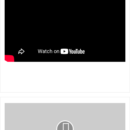
ب
ق
ع
ة