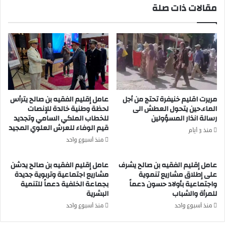
مقالات ذات صلة
ش
س
ك
ل
ا
م
ي
.
ة
ا
"
ر
ب
ت
ل
ف
ا
ا
مريرت اقليم خنيفرة تحتج من أجل
عامل إقليم الفقيه بن صالح يترأس
غ
ع
الماء.حين يتحول العطش الى
لحظة وطنية خالدة للإنصات
ص
ا
رسالة انذار المسؤولين
للخطاب الملكي السامي وتجديد
ح
قيم الوفاء للعرش العلوي المجيد
ل
منذ 3 أيام
ف
آ
منذ أسبوع واحد
ي
ل
"
ا
عامل إقليم الفقيه بن صالح يشرف
عامل إقليم الفقيه بن صالح يدشن
ت
ف
على إطلاق مشاريع تنموية
مشاريع اجتماعية وتربوية جديدة
ح
ا
واجتماعية بأولاد حسون دعماً
بجماعة الخلفية دعماً للتنمية
ت
ل
للمرأة والشباب
البشرية
م
م
منذ أسبوع واحد
منذ أسبوع واحد
ج
ص
ه
ا