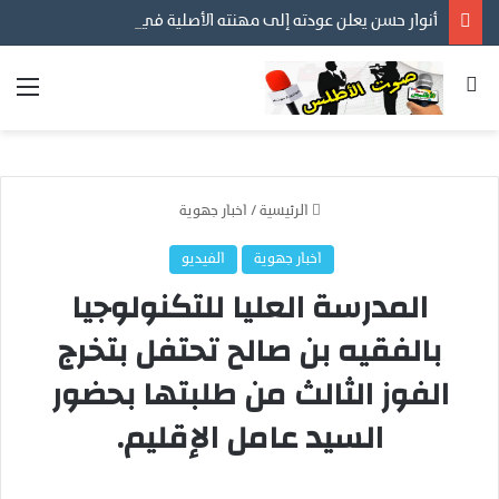
أنوار حسن يعلن عودته إلى مهنته الأصلية في التصوير… عدسة توثق أفراح الأسر المغربية ورسالة إنسانية قبل كل شيء
بحث عن
الق
الرئيسية
/
اخبار جهوية
اخبار جهوية
الفيديو
المدرسة العليا للتكنولوجيا
بالفقيه بن صالح تحتفل بتخرج
الفوز الثالث من طلبتها بحضور
السيد عامل الإقليم.