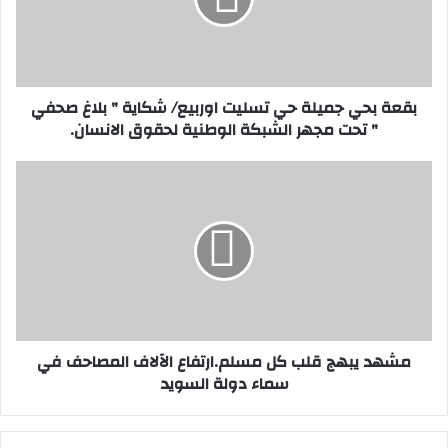
ب
ح
ي
ج
م
بقعة بحي جميلة حي تسليت اوربيع/ شكاية " بلاغ صحفي
ي
" تحت مجهر الشبكة الوطنية لحقوق الانسان.
ل
ة
ح
م
ي
ش
ت
ه
س
د
ل
ي
ي
ب
ت
ه
ا
ج
و
ق
مشهد يبهج قلب كل مسلم.ارتفاع الآلاف المصاحف في
ر
ل
سماء دولة السويد
ب
ب
ي
ك
ع
ل
/
م