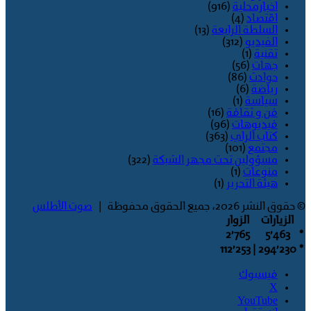
اخبارمحلية
(916)
اقتصاد
(4)
السلطة الرابعة
(13)
الفيديو
(312)
تقنية
(1)
جهات
(56)
حوادث
(86)
رياضة
(6)
سياسة
(1)
فن و ثقافة
(16)
فيديوهات
(96)
كتاب الراي
(363)
مجتمع
(101)
مسؤولين تحت مجهر الشبكة
(322)
منوعات
(1)
هيئة التحرير
(1)
© حقوق النشر 2026، جميع الحقوق محفوظة |
صوت الأطلس
الزيارات
الزوار
2٬765
5٬463
*
| 112٬253
294٬230
*
فيسبوك
‫X
‫YouTube