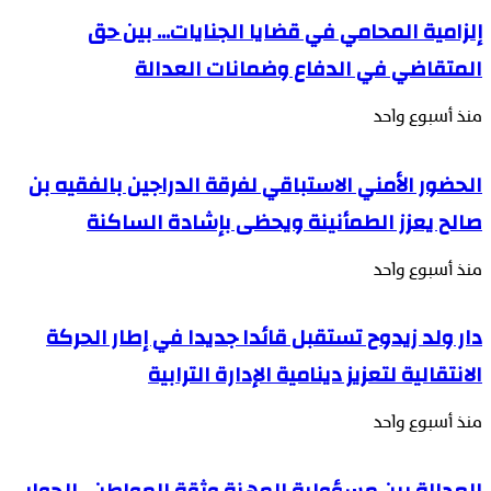
إلزامية المحامي في قضايا الجنايات… بين حق
المتقاضي في الدفاع وضمانات العدالة
منذ أسبوع واحد
الحضور الأمني الاستباقي لفرقة الدراجين بالفقيه بن
صالح يعزز الطمأنينة ويحظى بإشادة الساكنة
منذ أسبوع واحد
دار ولد زيدوح تستقبل قائدا جديدا في إطار الحركة
الانتقالية لتعزيز دينامية الإدارة الترابية
منذ أسبوع واحد
العدالة بين مسؤولية المهنة وثقة المواطن.. الحوار