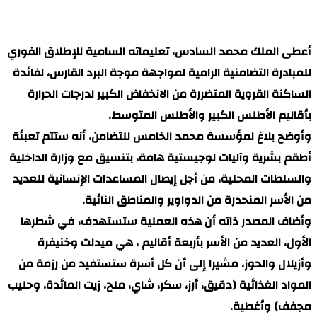
أعطى الملك محمد السادس، تعليماته السامية للإطلاق الفوري
للمبادرة التضامنية الرامية لمواجهة موجة البرد القارس، لفائدة
الساكنة القروية المتضررة من الانخفاض الكبير لدرجات الحرارة
بأقاليم الأطلس الكبير والأطلس المتوسط.
وأوضح بلاغ لمؤسسة محمد الخامس للتضامن، أنه ستتم تعبئة
أطقم بشرية وآليات لوجيستية هامة، بتنسيق مع وزارة الداخلية
والسلطات المحلية، من أجل إيصال المساعدات الإنسانية للعديد
من الأسر المنحدرة من الدواوير والمناطق النائية.
وأضاف المصدر ذاته أن هذه العملية ستستهدف، في شطرها
الأول، العديد من الأسر بأربعة أقاليم ، هي ميدلت وخنيفرة
وأزيلال والحوز، مشيرا إلى أن كل أسرة ستستفيد من رزمة من
المواد الغذائية (دقيق، أرز، سكر، شاي، ملح، زيت المائدة، وحليب
مجفف) وأغطية.