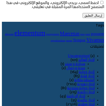
احفظ اسمي، بريدي الإلكتروني، والموقع الإلكتروني في هذا
المتصفح لاستخدامها المرة المقبلة في تعليقي.
Tags
elementum
Maecenas
posuere
aliquam
interpretaris
mea
nam
Vivamus
Tempor
reprehendunt
tantas
تصنيفات
Uncategorized
(2)
أخبار العالم
(101)
سياحة و سفر
(1)
صحة و جمال
(2)
أخبار دولية
(164)
أخبار فنية
(85)
أنشطة ملكية
(2)
اخبار جهوية
(1٬102)
اخبار دولية متنوعة
(81)
اخبار رياضية
(215)
اخبار الرياضة
(43)
اخبار عالمية
(35)
اخبار وطنية
(2٬506)