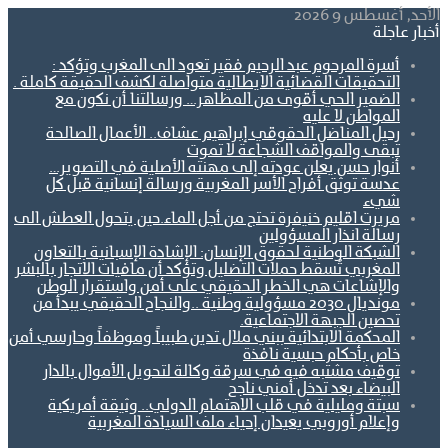
الأحد, أغسطس 9 2026
أخبار عاجلة
أسرة المرحوم عبد الرحيم فقير تعود الى المغرب وتؤكد :
التحقيقات القضائية الايطالية متواصلة لكشف الحقيقة كاملة .
الضمير الحي أقوى من المظاهر… ورسالتنا أن نكون مع
المواطن لا عليه
رحيل المناضل الحقوقي إبراهيم عشاف.. الأعمال الصالحة
تبقى والمواقف الشجاعة لا تموت
أنوار حسن يعلن عودته إلى مهنته الأصلية في التصوير…
عدسة توثق أفراح الأسر المغربية ورسالة إنسانية قبل كل
شيء
مريرت اقليم خنيفرة تحتج من أجل الماء.حين يتحول العطش الى
رسالة انذار المسؤولين
الشبكة الوطنية لحقوق الإنسان: الإشادة الإسبانية بالتعاون
المغربي تُسقط حملات التضليل وتؤكد أن مافيات الاتجار بالبشر
والإشاعات هي الخطر الحقيقي على أمن واستقرار الوطن
مونديال 2030 مسؤولية وطنية ..والنجاح الحقيقي يبدأ من
تحصين الجبهة الاجتماعية.
المحكمة الابتدائية ببني ملال تدين طبيباً وموظفاً وحارسي أمن
خاص بأحكام حبسية نافذة
توقيف مشتبه فيه في سرقة وكالة لتحويل الأموال بالدار
البيضاء بعد تدخل أمني ناجح
سبتة ومليلية في قلب الاهتمام الدولي.. وثيقة أمريكية
وإعلام أوروبي يعيدان إحياء ملف السيادة المغربية