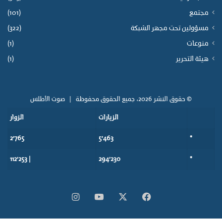
مجتمع
(101)
مسؤولين تحت مجهر الشبكة
(322)
منوعات
(1)
هيئة التحرير
(1)
© حقوق النشر 2026، جميع الحقوق محفوظة |
صوت الأطلس
الزيارات
الزوار
2٬765
5٬463
*
| 112٬253
294٬230
*
‫X
فيسبوك
‫YouTube
انستقرام