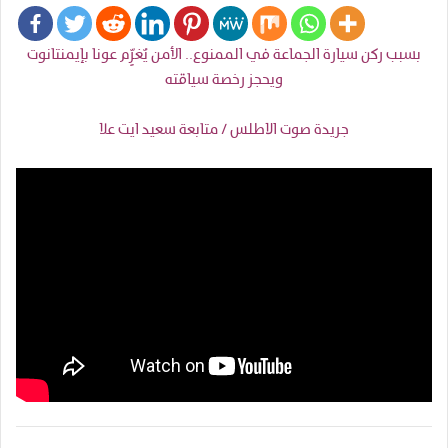
بسبب ركن سيارة الجماعة في الممنوع.. الأمن يٌغرِّم عونا بإيمنتانوت
ويحجز رخصة سياقته
جريدة صوت الاطلس / متابعة سعيد ايت علا