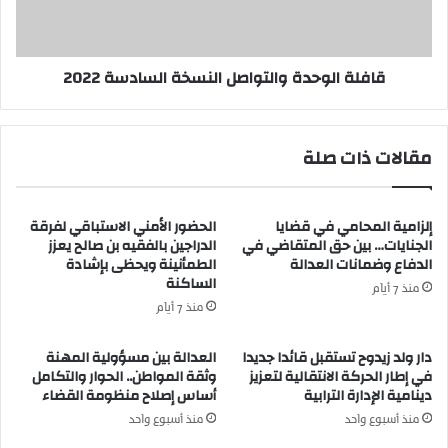
ل
ل
ح
و
ق
ح
قافلة الوحدة والتواصل النسخة السادسة 2022
و
د
ق
ة
ا
و
ل
ا
مقالات ذات صلة
إ
ل
ن
ت
س
و
إلزامية المحامي في قضايا
الحضور الأمني الاستباقي لفرقة
ا
ا
الجنايات… بين حق المتقاضي في
الدراجين بالفقيه بن صالح يعزز
ن
ص
الدفاع وضمانات العدالة
الطمأنينة ويحظى بإشادة
ب
ل
الساكنة
م
ا
منذ 7 أيام
ن
ل
منذ 7 أيام
ا
ن
س
س
دار ولد زيدوح تستقبل قائدا جديدا
العدالة بين مسؤولية المهنة
ب
خ
في إطار الحركة الانتقالية لتعزيز
وثقة المواطن.. الحوار والتكامل
ة
دينامية الإدارة الترابية
أساس إصلاح منظومة القضاء
ة
ا
ا
منذ أسبوع واحد
منذ أسبوع واحد
ل
ل