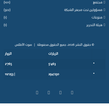
مجتمع
(101)
مسؤولين تحت مجهر الشبكة
(322)
منوعات
(1)
هيئة التحرير
(1)
© حقوق النشر 2026، جميع الحقوق محفوظة |
صوت الأطلس
الزيارات
الزوار
2٬765
5٬463
*
| 112٬253
294٬230
*
‫X
فيسبوك
‫YouTube
انستقرام