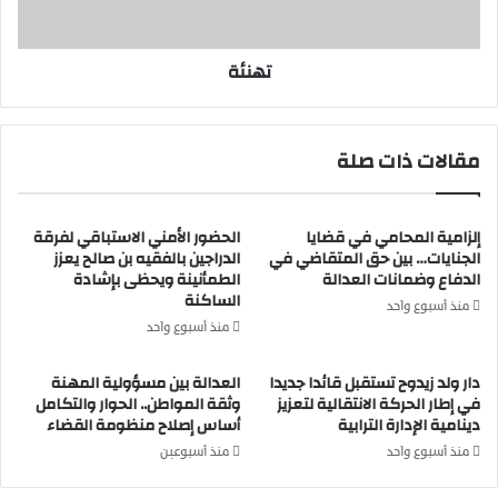
تهنئة
مقالات ذات صلة
إلزامية المحامي في قضايا
الحضور الأمني الاستباقي لفرقة
الجنايات… بين حق المتقاضي في
الدراجين بالفقيه بن صالح يعزز
الدفاع وضمانات العدالة
الطمأنينة ويحظى بإشادة
الساكنة
منذ أسبوع واحد
منذ أسبوع واحد
دار ولد زيدوح تستقبل قائدا جديدا
العدالة بين مسؤولية المهنة
في إطار الحركة الانتقالية لتعزيز
وثقة المواطن.. الحوار والتكامل
دينامية الإدارة الترابية
أساس إصلاح منظومة القضاء
منذ أسبوع واحد
منذ أسبوعين