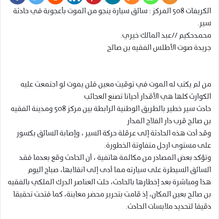
الكريفات 508 المركز : سائق سيارة ينجو من الموت بأعجوبة في حادثة
سير.
محمدحكيم //عبد المالك خيري.
جريدة صوت الأطلس الفقيه بن صالح
من لم يكتب له الموت في توقيت معين فلن يموت لو اجتمعت عليه
الكوارث كلها هي الأقدار أحيانا تصنع العجائب
حادث سير خطير بالطريق الوطنية الرابطة بين مركز 508 ومدينة الفقيه
بن صالح قرب دار الفلاح المدار
وقد أدت هذه الحادثة إلى عرقلة حركة السير ، وإصابة السائق بكسور
على مستوى ارجل متفاوتة الخطورة.
وتؤكد بعض المصادر من مكالمة هاتفية ، أن الحادث وقع بعدما فقد
السائق السيطرة على سيارته مما أدى إلى انقلابها، صباح اليوم
هذا ومباشرة بعد إخطارها بالحادث، حلت العناصر الدرك الملكي بالفقيه
بن صالح بعين المكان، إذ قامت بتحرير محضر معاينة، كما فتحت تحقيقا
دقيقا لتحديد ملابسات الحادث.