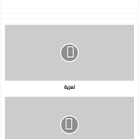
ت
ع
ز
ي
ة
تعزية
ت
ه
ن
ئ
ة