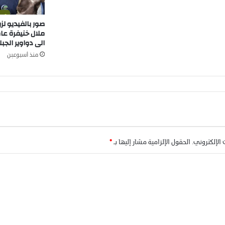
ف
ر
صور بالفيديو لز
ة
ملال خنيفرة عام
ا
الى دواوير الجبل
ت
منذ أسبوعين
ج
ا
ه
ا
ل
م
س
ت
 الإلكتروني.
الحقول الإلزامية مشار إليها بـ
*
ث
م
ر
ي
ن
ب
ا
ل