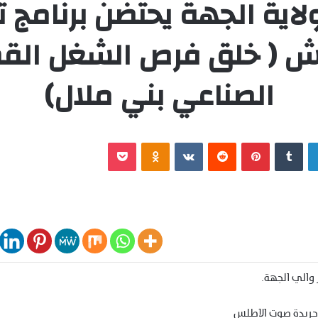
لاية الجهة يحتضن برنامج ت
ش ( خلق فرص الشغل ال
الصناعي بني ملال)
لينكدإن
‏Tumblr
بينتيريست
‏Reddit
‏VKontakte
Odnoklassniki
‫Pocket
 والي الجهة.
 جريدة صوت الاطلس