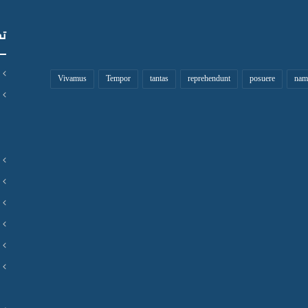
تص
Vivamus
Tempor
tantas
reprehendunt
posuere
nam