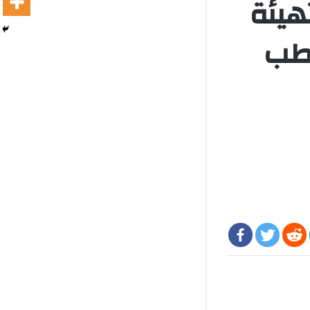
هيئة
قطب