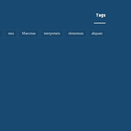
Tags
mea
Maecenas
interpretaris
elementum
aliquam