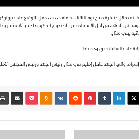
احتضن مقر ولاية جهة بني ملال خنيفرة صباح يوم الثلاثاء 10 ماي 2022، ح
ومجلس الجهة، من أجل الاستفادة من الصندوق الجهوي لدعم الاستثمار و
ئية ببني ملال.
الساعة 10 و45د صباحا.
شراف والي الجهة عامل إقليم بني ملال رئيس الجهة ورئيس المجلس الاق
‫X
لينكدإن
‏Tumblr
بينتيريست
‏Reddit
‏VKontakte
Odnoklassniki
‫Pocket
مشاركة عبر البريد
ك