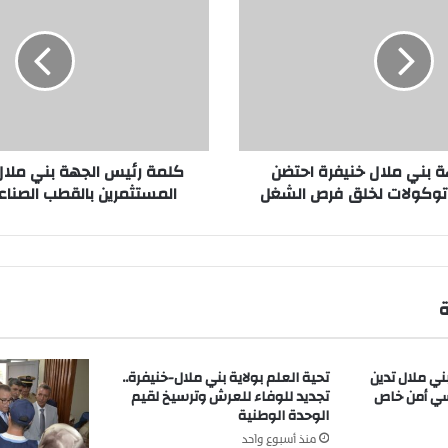
ل
م
ة
ر
ئ
ي
س
ا
ة بني ملال خنيفرة احتضن
كلمة رئيس الجهة بني ملال 
ل
توكولات لخلق فرص الشغل
المستثمرين بالقطب الصناع
ج
ه
ة
ب
ن
ي
م
ل
ا
بني ملال تدين
تحية العلم بولاية بني ملال-خنيفرة..
ل
رسي أمن خاص
تجديد للوفاء للعرش وترسيخ لقيم
خ
الوحدة الوطنية
ن
منذ أسبوع واحد
ي