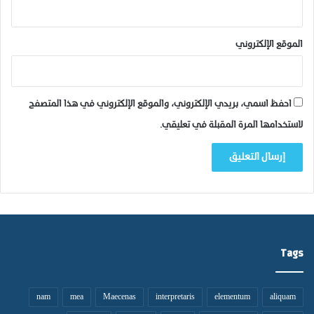
د
ة
ا
ا
ن
ل
الموقع الإلكتروني
ق
م
ط
ق
ا
ب
ع
ر
احفظ اسمي، بريدي الإلكتروني، والموقع الإلكتروني في هذا المتصفح
ا
ة
لاستخدامها المرة المقبلة في تعليقي.
ل
"
م
ا
ء
ع
ن
م
ن
ا
Tags
ز
ل
ه
nam
mea
Maecenas
interpretaris
elementum
aliquam
م