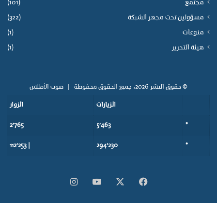
مجتمع
(101)
مسؤولين تحت مجهر الشبكة
(322)
منوعات
(1)
هيئة التحرير
(1)
© حقوق النشر 2026، جميع الحقوق محفوظة |
صوت الأطلس
الزيارات
الزوار
2٬765
5٬463
*
| 112٬253
294٬230
*
‫X
فيسبوك
‫YouTube
انستقرام