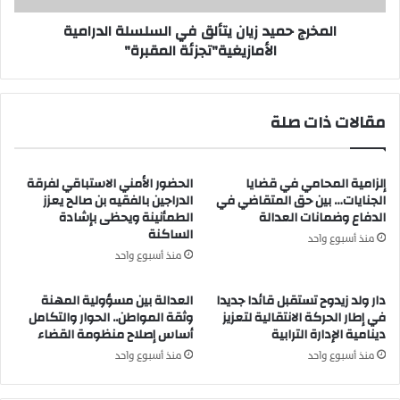
ه
ي
المخرج حميد زيان يتألق في السلسلة الدرامية
ب
د
الأمازيغية"تجزئة المقبرة"
ن
ز
ص
ي
ا
ا
ل
ن
مقالات ذات صلة
ح
ي
:
ت
م
أ
و
إلزامية المحامي في قضايا
الحضور الأمني الاستباقي لفرقة
ل
الجنايات… بين حق المتقاضي في
الدراجين بالفقيه بن صالح يعزز
ا
ق
الدفاع وضمانات العدالة
الطمأنينة ويحظى بإشادة
ط
ف
الساكنة
ن
ي
منذ أسبوع واحد
و
ا
منذ أسبوع واحد
ن
ل
ي
س
دار ولد زيدوح تستقبل قائدا جديدا
العدالة بين مسؤولية المهنة
ت
ل
في إطار الحركة الانتقالية لتعزيز
وثقة المواطن.. الحوار والتكامل
س
دينامية الإدارة الترابية
أساس إصلاح منظومة القضاء
س
ا
ل
منذ أسبوع واحد
منذ أسبوع واحد
ء
ة
ل
ا