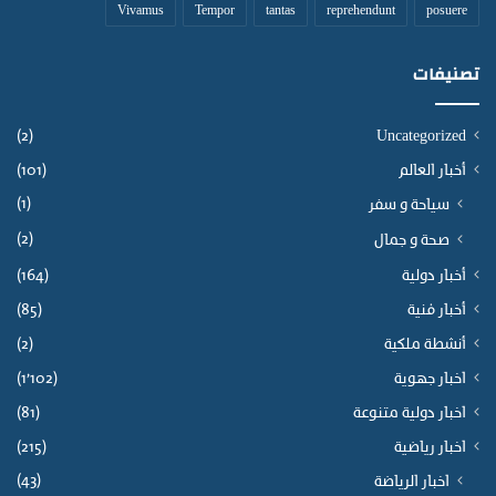
ل
Vivamus
Tempor
tantas
reprehendunt
posuere
م
د
تصنيفات
ة
أ
س
(2)
Uncategorized
ب
أخبار العالم
(101)
و
ع
(1)
سياحة و سفر
.
(2)
صحة و جمال
أخبار دولية
(164)
أخبار فنية
(85)
أنشطة ملكية
(2)
اخبار جهوية
(1٬102)
اخبار دولية متنوعة
(81)
اخبار رياضية
(215)
(43)
اخبار الرياضة