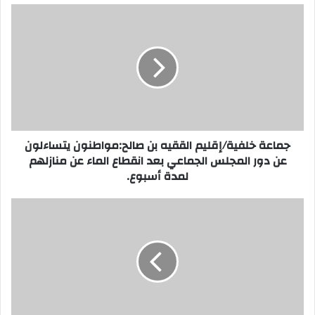
ج
م
ا
ع
ة
خ
ل
ف
ي
جماعة خلفية/إقليم الققيه بن صالح:مواطنون يتساءلون
ة
عن دور المجلس الجماعي بعد انقطاع الماء عن منازلهم
/
لمدة أسبوع.
إ
ق
ل
ا
ي
ل
م
م
ا
خ
ل
ر
ق
ج
ق
ح
ي
م