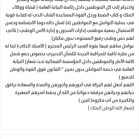
واحترام إلى كل الموظفين داخل رئاسة النيابة العامة ( قضاة ووكلاء
الملك و كتاب الضبط ورجل القوة المساعدة الشاب الذي له كفاءة قوية
في عملية التواصل مع المواطنين (ة) لسان حاله دوما الابتسامة وحسن
الاستقبال بمعية موظفي إدارات السجون و إدارة الأمن الوطني ( ثلاتي
لهم حس وطني رفيع المستوى بدون مكياج).
عوامل ساهم فيها بقوة السيد الرئيس المحترم ( الاستاد الذكي) لما له
من نطرة ثاقبة للمراقبة الجيدة لللشأن التدبيري بخصوص جمع شمل
كافة الأطر والموظفين داخل المؤسسة القضائية تحت شعار( النيابة
العامة في خدمة المواطن بدون تمييز ” القانون فوق القوة والوطن
للجميع ).
اللهم اجعل لهم البركة في أجورهم وأجورهن والصحة والسعادة ترافق
حياتهم وحياتهن مرفقة دعواتنا من الله أن يحفط اسرهم الصغيرة
والكبيرة من أي مكروه( امين )
{شعار الله الوطن الملك }