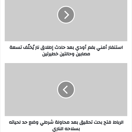
ت
ن
ف
ا
ر
أ
م
استنفار أمني بفم أودي بعد حادث إطلاق نار يُخلّف تسعة
ن
مصابين وحالتين خطيرتين
ي
ب
ف
ا
م
ل
أ
ر
و
ب
د
ا
ي
ط
ب
ف
ع
ت
د
ح
الرباط فتح بحت تحقيق بعد محاولة شرطي وضع حد لحياته
ح
ب
بسلاحه الناري
ا
ح