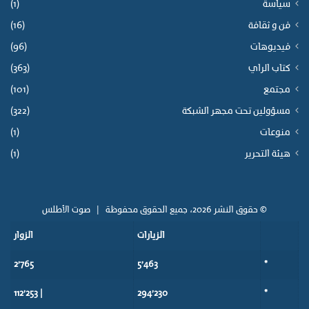
سياسة
(1)
فن و ثقافة
(16)
فيديوهات
(96)
كتاب الراي
(363)
مجتمع
(101)
مسؤولين تحت مجهر الشبكة
(322)
منوعات
(1)
هيئة التحرير
(1)
© حقوق النشر 2026، جميع الحقوق محفوظة |
صوت الأطلس
الزيارات
الزوار
2٬765
5٬463
*
| 112٬253
294٬230
*