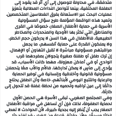
متدفقة، في محاولة للوصول إلى أي أثر قد يقود إلى
الطفلة المختفية، بينما تتواصل النداءات المطالبة بتعزيز
عمليات البحث عبر الاستعانة بفرق الغطاسين المتخصصين.
وتعيد هذه الواقعة المؤلمة طرح سؤال المسؤولية
الأسرية في حماية الأطفال الصغار، خصوصًا في القرى
والمناطق التي تكثر بها الأودية والمنحدرات والمخاطر
الطبيعية. فالأطفال في هذا السن لا يدركون حجم الخطر،
ولا يملكون القدرة على حماية أنفسهم، ما يجعل
مراقبتهم مسؤولية مباشرة لا تقبل التهاون أو الإهمال.
إن ترك طفل أو طفلة صغيرة يتجولان بمفردهما قرب
الوادي أو في أماكن معزولة، مهما كانت الأسباب، قد
يؤدي إلى مآسٍ لا يمكن تداركها. فالأم والأب معًا يتحملان
مسؤولية قانونية وأخلاقية وإنسانية في توفير الحماية
والرعاية والتتبع اليومي لأبنائهم، خاصة وأن الطفل يحتاج
دائمًا إلى عين تراقبه وتحميه من لحظة غفلة قد تتحول إلى
كارثة.
وفي المجتمع المغربي، تبقى الأسرة هي الحصن الأول
لحماية الطفولة، لذلك فإن أي تساهل في مراقبة الأطفال
الصغار يجب أن يُنظر إليه بجدية كبيرة، لأن الحوادث لا تعطي
إنذارًا مسبقًا، ولأن دقائق قليلة من الغياب قد تفتح بابًا