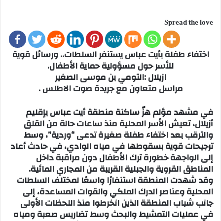
Spread the love
اختفاء طفلة بأيت عباس يستنفر السلطات.. ورسائل قوية
للأسر حول مسؤولية حماية الأطفال.
ازيلال :التومي بن موسى الصغير
مراسل متعاون مع جريدة صوت الاطلس .
في مشهد مؤلم هزّ ساكنة منطقة أيت عباس بإقليم
أزيلال، تعيش الأسر المحلية منذ ساعات حالة من القلق
والترقب بعد اختفاء طفلة صغيرة تدعى “وردية”، وسط
ترجيحات قوية بسقوطها في مياه الوادي، في حادث أعاد
إلى الواجهة خطورة ترك الأطفال دون مراقبة داخل
المناطق القروية والجبلية القريبة من المجاري المائية.
وقد شهدت المنطقة استنفارًا واسعًا لمختلف السلطات
المحلية وعناصر الدرك الملكي والقوات المساعدة، إلى
جانب شباب المنطقة الذين انخرطوا منذ اللحظات الأولى
في عمليات التمشيط والبحث وسط تضاريس صعبة ومياه