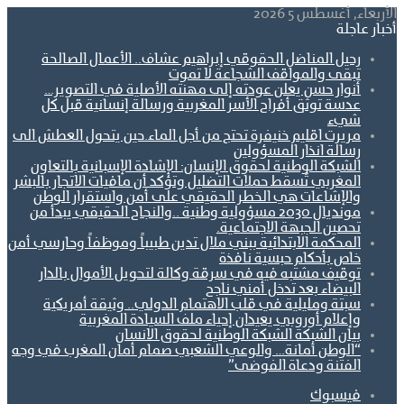
الأربعاء, أغسطس 5 2026
أخبار عاجلة
رحيل المناضل الحقوقي إبراهيم عشاف.. الأعمال الصالحة
تبقى والمواقف الشجاعة لا تموت
أنوار حسن يعلن عودته إلى مهنته الأصلية في التصوير…
عدسة توثق أفراح الأسر المغربية ورسالة إنسانية قبل كل
شيء
مريرت اقليم خنيفرة تحتج من أجل الماء.حين يتحول العطش الى
رسالة انذار المسؤولين
الشبكة الوطنية لحقوق الإنسان: الإشادة الإسبانية بالتعاون
المغربي تُسقط حملات التضليل وتؤكد أن مافيات الاتجار بالبشر
والإشاعات هي الخطر الحقيقي على أمن واستقرار الوطن
مونديال 2030 مسؤولية وطنية ..والنجاح الحقيقي يبدأ من
تحصين الجبهة الاجتماعية.
المحكمة الابتدائية ببني ملال تدين طبيباً وموظفاً وحارسي أمن
خاص بأحكام حبسية نافذة
توقيف مشتبه فيه في سرقة وكالة لتحويل الأموال بالدار
البيضاء بعد تدخل أمني ناجح
سبتة ومليلية في قلب الاهتمام الدولي.. وثيقة أمريكية
وإعلام أوروبي يعيدان إحياء ملف السيادة المغربية
بيان الشبكة الشبكة الوطنية لحقوق الانسان
“الوطن أمانة… والوعي الشعبي صمام أمان المغرب في وجه
الفتنة ودعاة الفوضى”
فيسبوك