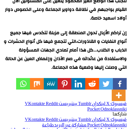
لتجنب هذا الوضع الغير المحمود يتعين على المسئولين الآن
القيام بواجبهم في نظافة دواوير الجماعة وعلى الخصوص دوار
أولاد اسعيد خاصة.
إن تراكم الأزبال تحول المنطقة إلى مزبلة تتكدس فيها جميع
أنواع النفايات و القاذورات،التي تتجمع فيها كل أنواع الحشرات و
الذباب و الكلاب…كل هذا أمام تمادي الجهات المسؤولة
والاستفادة من عائداته في صم الآذان وإغماض العين عن الحالة
التي وصلت إليها وضعية هذه الجماعة.
فيسبوك
‫X
لينكدإن
بينتيريست
‫Pocket
Odnoklassniki
شاركها
فيسبوك
‫X
لينكدإن
بينتيريست
Odnoklassniki
‫Pocket
مشاركة عبر البريد
طباعة