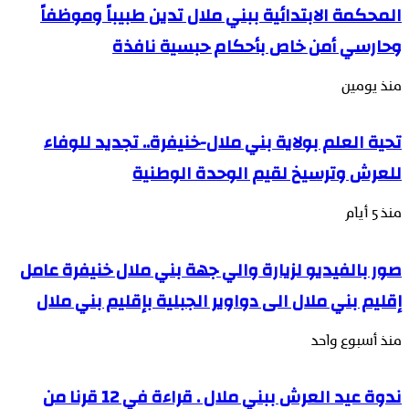
المحكمة الابتدائية ببني ملال تدين طبيباً وموظفاً
وحارسي أمن خاص بأحكام حبسية نافذة
منذ يومين
تحية العلم بولاية بني ملال-خنيفرة.. تجديد للوفاء
للعرش وترسيخ لقيم الوحدة الوطنية
منذ 5 أيام
صور بالفيديو لزيارة والي جهة بني ملال خنيفرة عامل
إقليم بني ملال الى دواوير الجبلية بإقليم بني ملال
منذ أسبوع واحد
ندوة عيد العرش ببني ملال . قراءة في 12 قرنا من