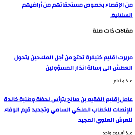
من الإقصاء بخصوص مستحقاتهم من أراضيهم
السلالية.
مقالات ذات صلة
مريرت اقليم خنيفرة تحتج من أجل الماء.حين يتحول
العطش الى رسالة انذار المسؤولين
منذ 4 أيام
عامل إقليم الفقيه بن صالح يترأس لحظة وطنية خالدة
للإنصات للخطاب الملكي السامي وتجديد قيم الوفاء
للعرش العلوي المجيد
منذ أسبوع واحد