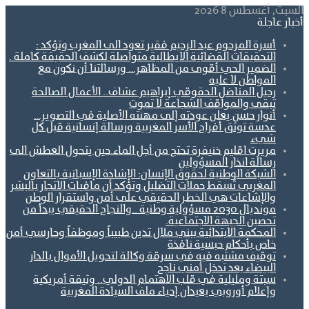
السبت, أغسطس 8 2026
أخبار عاجلة
أسرة المرحوم عبد الرحيم فقير تعود الى المغرب وتؤكد :
التحقيقات القضائية الايطالية متواصلة لكشف الحقيقة كاملة .
الضمير الحي أقوى من المظاهر… ورسالتنا أن نكون مع
المواطن لا عليه
رحيل المناضل الحقوقي إبراهيم عشاف.. الأعمال الصالحة
تبقى والمواقف الشجاعة لا تموت
أنوار حسن يعلن عودته إلى مهنته الأصلية في التصوير…
عدسة توثق أفراح الأسر المغربية ورسالة إنسانية قبل كل
شيء
مريرت اقليم خنيفرة تحتج من أجل الماء.حين يتحول العطش الى
رسالة انذار المسؤولين
الشبكة الوطنية لحقوق الإنسان: الإشادة الإسبانية بالتعاون
المغربي تُسقط حملات التضليل وتؤكد أن مافيات الاتجار بالبشر
والإشاعات هي الخطر الحقيقي على أمن واستقرار الوطن
مونديال 2030 مسؤولية وطنية ..والنجاح الحقيقي يبدأ من
تحصين الجبهة الاجتماعية.
المحكمة الابتدائية ببني ملال تدين طبيباً وموظفاً وحارسي أمن
خاص بأحكام حبسية نافذة
توقيف مشتبه فيه في سرقة وكالة لتحويل الأموال بالدار
البيضاء بعد تدخل أمني ناجح
سبتة ومليلية في قلب الاهتمام الدولي.. وثيقة أمريكية
وإعلام أوروبي يعيدان إحياء ملف السيادة المغربية