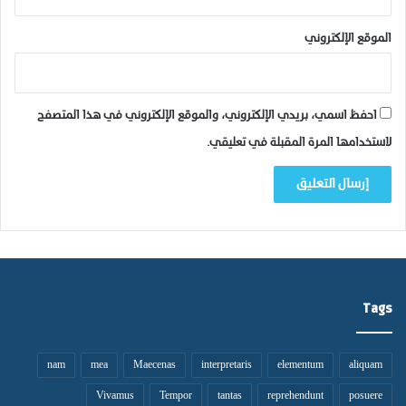
ن
د
ق
ا
ل
الموقع الإلكتروني
ل
ا
ن
ل
ب
م
ي
د
احفظ اسمي، بريدي الإلكتروني، والموقع الإلكتروني في هذا المتصفح
د
ر
لاستخدامها المرة المقبلة في تعليقي.
ا
س
ر
ي
و
ل
ل
ه
د
ذ
ز
ا
ي
ا
د
ل
و
Tags
س
ح
ب
ا
ب
ق
nam
mea
Maecenas
interpretaris
elementum
aliquam
ل
Vivamus
Tempor
tantas
reprehendunt
posuere
ي