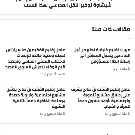
شيشاوة توفير النقل المدرسي لهذا السبب
د
ن
ق
ي
ي
ة
ة
ل
مقالات ذات صلة
أ
ح
ص
ق
ا
و
ب
مريرت اقليم خنيفرة تحتج من أجل
عامل إقليم الفقيه بن صالح يترأس
ق
الماء.حين يتحول العطش الى
لحظة وطنية خالدة للإنصات
ت
ا
رسالة انذار المسؤولين
للخطاب الملكي السامي وتجديد
م
ل
قيم الوفاء للعرش العلوي المجيد
س
إ
منذ 3 أيام
ت
ن
منذ أسبوع واحد
ع
س
م
ا
عامل إقليم الفقيه بن صالح يشرف
عامل إقليم الفقيه بن صالح يدشن
ل
ن
على إطلاق مشاريع تنموية
مشاريع اجتماعية وتربوية جديدة
ي
واجتماعية بأولاد حسون دعماً
بجماعة الخلفية دعماً للتنمية
ت
ه
للمرأة والشباب
البشرية
ط
ا
ا
منذ أسبوع واحد
منذ أسبوع واحد
ع
ل
ل
ب
ى
ع