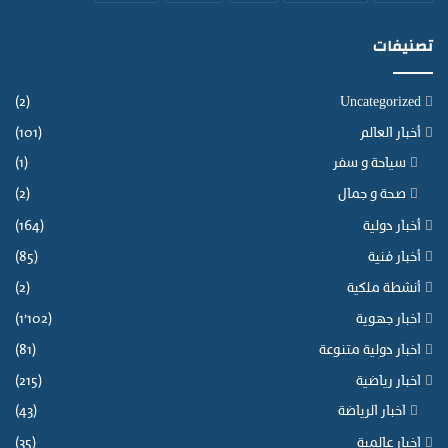
م
ا
تصنيفات
ل
ف
ق
(2)
Uncategorized
ي
أخبار العالم
(101)
ه
ب
سياحة و سفر
(1)
ن
صحة و جمال
(2)
ص
ا
أخبار دولية
(164)
ل
أخبار فنية
(85)
ح
.
أنشطة ملكية
(2)
اخبار جهوية
(1٬102)
اخبار دولية متنوعة
(81)
اخبار رياضية
(215)
اخبار الرياضة
(43)
اخبار عالمية
(35)