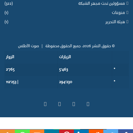
مسؤولين تحت مجهر الشبكة
(322)
منوعات
(1)
هيئة التحرير
(1)
© حقوق النشر 2026، جميع الحقوق محفوظة |
صوت الأطلس
الزيارات
الزوار
2٬765
5٬463
*
| 112٬253
294٬230
*
‫X
فيسبوك
‫YouTube
انستقرام