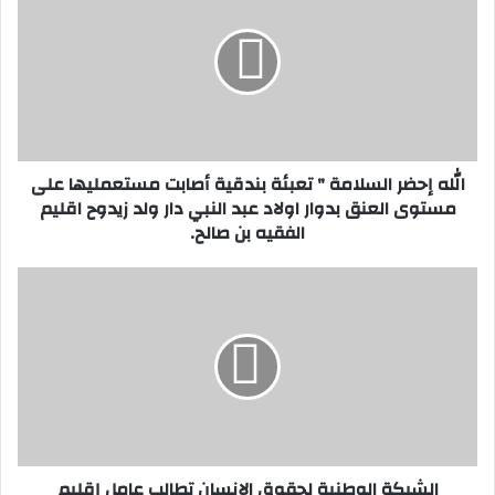
ل
ه
إ
ح
ض
ر
ا
الله إحضر السلامة " تعبئة بندقية أصابت مستعمليها على
ل
مستوى العنق بدوار اولاد عبد النبي دار ولد زيدوح اقليم
س
الفقيه بن صالح.
ل
ا
م
ا
ة
ل
"
ش
ت
ب
ع
ك
ب
ة
ئ
ا
ة
ل
ب
و
الشبكة الوطنية لحقوق الإنسان تطالب عامل إقليم
ن
ط