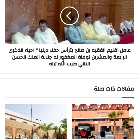
ا
م
ض
ل
ي
ا
ة
ق
ت
ل
ص
ي
د
م
عامل اقليم الفقيه بن صالح يترأس حفلا دينيا " احياء الذكرى
ر
ا
الرابعة والعشرين لوفاة المغفور له جلالة الملك الحسن
ب
ل
التاني طيب الله تراه
ي
ف
ا
ق
ن
ي
ت
ه
مقالات ذات صلة
و
ب
ض
ن
ي
ص
ح
ا
ي
ل
ل
ح
ل
ي
ش
ت