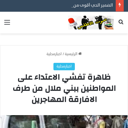
الضمير الحي أقوى من المظاهر… ورسالتنا أن نكون مع المواطن لا عليه
بحث عن
الق
الرئيسية
/
اخبارمحلية
اخبارمحلية
ظاهرة تفشي الاعتداء على
المواطنين ببني ملال من طرف
الافارقة المهاجرين