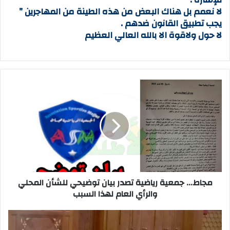
لا نعمم بل هناك البعض من هذه الطينة من المهاجرين ”
يجب تطبيق القانون ضدهم .
لا حول ولاقوة الا بالله العالي العظيم
م
ج
ا
ط
.
.
.
ج
م
مجاط... جمعية رياضية تصدر بيان توضيحي للشأن المحلي
ع
والرأي العام لهذا السبب
ي
ة
ر
ع
ي
ا