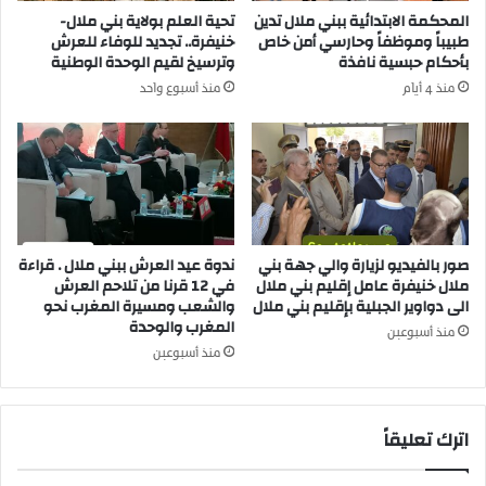
أ
ر
المحكمة الابتدائية ببني ملال تدين
تحية العلم بولاية بني ملال-
ن
أ
طبيباً وموظفاً وحارسي أمن خاص
خنيفرة.. تجديد للوفاء للعرش
ا
س
بأحكام حبسية نافذة
وترسيخ لقيم الوحدة الوطنية
ل
ح
منذ 4 أيام
منذ أسبوع واحد
م
ف
ح
ل
ل
ا
ي
د
و
ي
ا
ن
ل
ي
ر
ا
صور بالفيديو لزيارة والي جهة بني
ندوة عيد العرش ببني ملال . قراءة
أ
ملال خنيفرة عامل إقليم بني ملال
في 12 قرنا من تلاحم العرش
"
الى دواوير الجبلية بإقليم بني ملال
والشعب ومسيرة المغرب نحو
ي
ا
المغرب والوحدة
ا
ح
منذ أسبوعين
ل
ي
منذ أسبوعين
ع
ا
ا
ء
م
ا
اترك تعليقاً
ل
ل
ه
ذ
ذ
ك