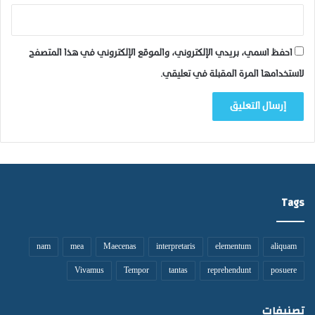
ة
ا
ل
احفظ اسمي، بريدي الإلكتروني، والموقع الإلكتروني في هذا المتصفح
م
غ
لاستخدامها المرة المقبلة في تعليقي.
ف
و
ر
ل
ه
ج
ل
ا
Tags
ل
ة
ا
ل
nam
mea
Maecenas
interpretaris
elementum
aliquam
م
Vivamus
Tempor
tantas
reprehendunt
posuere
ل
ك
ا
تصنيفات