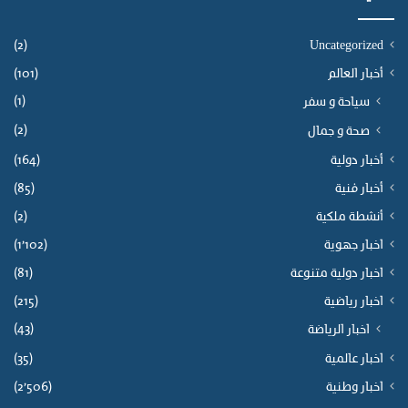
ل
ح
س
(2)
Uncategorized
ن
أخبار العالم
(101)
ا
(1)
ل
سياحة و سفر
ت
(2)
صحة و جمال
ا
ن
أخبار دولية
(164)
ي
أخبار فنية
(85)
ط
ي
أنشطة ملكية
(2)
ب
اخبار جهوية
(1٬102)
ا
اخبار دولية متنوعة
(81)
ل
ل
اخبار رياضية
(215)
ه
(43)
اخبار الرياضة
ت
ر
اخبار عالمية
(35)
ا
اخبار وطنية
(2٬506)
ه