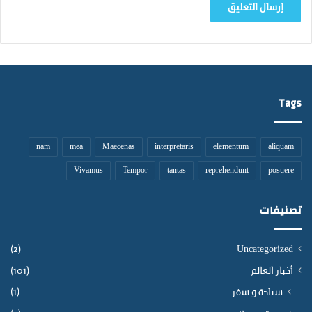
م
ن
ا
س
ل
ا
ع
ن
ا
ل
م
Tags
ي
ل
ل
nam
mea
Maecenas
interpretaris
elementum
aliquam
م
د
Vivamus
Tempor
tantas
reprehendunt
posuere
ر
س
تصنيفات
(2)
Uncategorized
أخبار العالم
(101)
(1)
سياحة و سفر