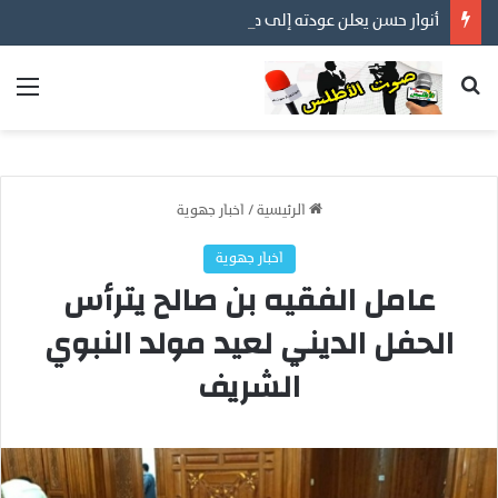
أنوار حسن يعلن عودته إلى مهنته الأصلية في التصوير… عدسة توثق أفراح الأسر المغربية ورسالة إنسانية قبل كل شيء
بحث عن
الق
الرئيسية
/
اخبار جهوية
اخبار جهوية
عامل الفقيه بن صالح يترأس
الحفل الديني لعيد مولد النبوي
الشريف