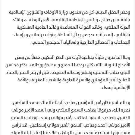
وحضر الحفل الديني كل من مندوب وزارة الأوقاف والشؤون الإسلامية
بالفقيه بن صالح ، ورئيس المنطقة الإقليمية للأمن الوطني، وقائد
الدرك الملكي، وقائد القوات المساعدة وقائد الحامية العسكرية
بالإقليم ، إلى جانب عددٍ من رجال السلطة و نواب برلمانين و رؤساء
الجماعات و المصالح الخارجية وفعاليات المجتمع المدني.
وتـلا الحاضرون تلاوةً جماعية لآيات من الذكر الحكيم، فضلاً عن بعض
الأمداح النبوية، التي كان يرددها الجميع وسط جوّ روحاني، بذكر محاسن
النبي صلى الله عليه وسلم وخصاله الحميدة، قبل أن يتم الختم بالدعاء
الصالح لأمير المؤمنين والأسرة العلوية والشعب المغربي والأمة
الإسلامية جمعاء.
و بالمناسبة كان أمير المؤمنين صاحب الجلالة الملك محمد السادس،
نصره الله، مرفوقا بصاحب السمو الملكي ولي العهد الأمير مولاي
الحسن، وصاحب السمو الملكي الأمير مولاي رشيد ، وصاحب السمو
الأمير مولاي أحمد وصاحب السمو الأمير مولاي إسماعيل، قد ترأس
مساء يوم السبت بمسجد حسان بالرباط، حفلا دينيا إحياء لليلة المولد