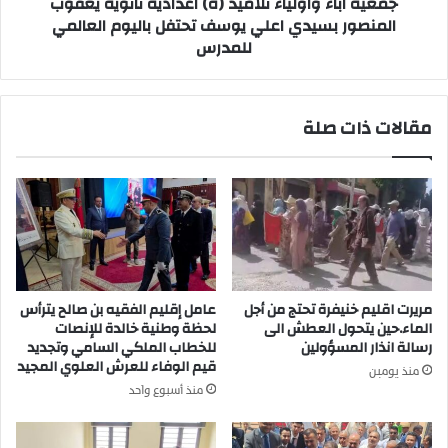
جمعية اباء واولياء تلاميذ (ة) اعدادية تانوية يعقوب
و
المنصور بسيدي اعلي يوسف تحتفل باليوم العالمي
ة
ا
للمدرس
ا
و
ل
ل
ن
ي
ط
ا
مقالات ذات صلة
ر
ء
ي
ت
ة
ل
ب
ا
ا
م
ب
ي
ن
ذ
ا
(
ج
ة
مريرت اقليم خنيفرة تحتج من أجل
عامل إقليم الفقيه بن صالح يترأس
ر
)
الماء.حين يتحول العطش الى
لحظة وطنية خالدة للإنصات
ي
ا
رسالة انذار المسؤولين
للخطاب الملكي السامي وتجديد
ر
ع
قيم الوفاء للعرش العلوي المجيد
منذ يومين
ا
د
منذ أسبوع واحد
ق
ا
ل
د
ي
ي