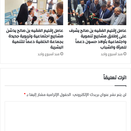
م
ة
ا
ت
ل
ا
ق
ن
ل
عامل إقليم الفقيه بن صالح يشرف
عامل إقليم الفقيه بن صالح يدشن
و
على إطلاق مشاريع تنموية
مشاريع اجتماعية وتربوية جديدة
ع
ي
واجتماعية بأولاد حسون دعماً
بجماعة الخلفية دعماً للتنمية
ة
ة
للمرأة والشباب
البشرية
ا
ي
ل
ع
منذ أسبوع واحد
منذ أسبوع واحد
س
ق
ر
و
ا
ب
اترك تعليقاً
غ
ا
ن
ل
ة
م
لن يتم نشر عنوان بريدك الإلكتروني.
الحقول الإلزامية مشار إليها بـ
*
ت
ن
ح
ص
ا
ت
و
ل
م
ر
ج
ب
ت
ه
س