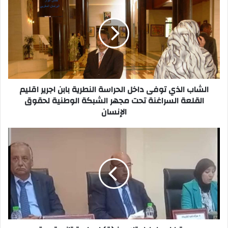
ل
ش
ا
ب
ا
ل
ذ
ي
الشاب الذي توفى داخل الحراسة النطرية بابن اجرير اقليم
ت
القلعة السراغنة تحت مجهر الشبكة الوطنية لحقوق
و
الإنسان
ف
ى
د
ج
ا
م
خ
ع
ل
ي
ا
ة
ل
ا
ح
ب
ر
ا
ا
ء
س