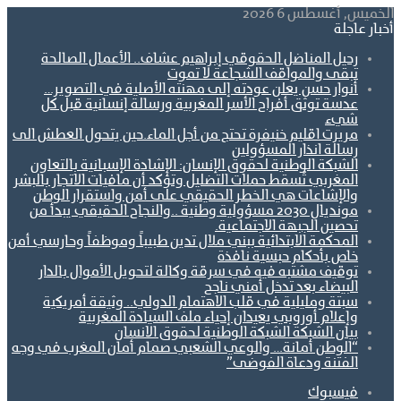
الخميس, أغسطس 6 2026
أخبار عاجلة
رحيل المناضل الحقوقي إبراهيم عشاف.. الأعمال الصالحة
تبقى والمواقف الشجاعة لا تموت
أنوار حسن يعلن عودته إلى مهنته الأصلية في التصوير…
عدسة توثق أفراح الأسر المغربية ورسالة إنسانية قبل كل
شيء
مريرت اقليم خنيفرة تحتج من أجل الماء.حين يتحول العطش الى
رسالة انذار المسؤولين
الشبكة الوطنية لحقوق الإنسان: الإشادة الإسبانية بالتعاون
المغربي تُسقط حملات التضليل وتؤكد أن مافيات الاتجار بالبشر
والإشاعات هي الخطر الحقيقي على أمن واستقرار الوطن
مونديال 2030 مسؤولية وطنية ..والنجاح الحقيقي يبدأ من
تحصين الجبهة الاجتماعية.
المحكمة الابتدائية ببني ملال تدين طبيباً وموظفاً وحارسي أمن
خاص بأحكام حبسية نافذة
توقيف مشتبه فيه في سرقة وكالة لتحويل الأموال بالدار
البيضاء بعد تدخل أمني ناجح
سبتة ومليلية في قلب الاهتمام الدولي.. وثيقة أمريكية
وإعلام أوروبي يعيدان إحياء ملف السيادة المغربية
بيان الشبكة الشبكة الوطنية لحقوق الانسان
“الوطن أمانة… والوعي الشعبي صمام أمان المغرب في وجه
الفتنة ودعاة الفوضى”
فيسبوك