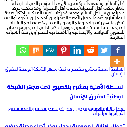
أجل السلام. وتسعى الحركة من خلال هذا المؤتمر الذي اختارت له
شعار ملگى أهل الصحراء(ملتقى أهل الصحراء) وقد تمكنت حركة
صحراويين من أجل السلام وجمعية حركات أخرى الى كسر إحتكار جبهة
البوليساريو صفة الممثل الوحيد للصحراوين المحتجزين بتندوف والذي
فرض عليهم رأي واحد،ومنع الوصول الى حل ،خصوصا مع الاقتراح
الدي قدمته المملكة المغربية وهو الحكم الذاتي الذي يوفر ضمان
للحقوق السياسة والاجتماعية والاقتصادية للصحراوين تحث السيادة
المغربية.
السلطة الأمنية بمشرع بلقصيري تحت مجهر الشبكة الوطنية لحقوق
الإنسان
السلطة الأمنية بمشرع بلقصيري تحت مجهر الشبكة
الوطنية لحقوق الإنسان
تعطل الإنارة العمومية يحول بعض أحياء مدينة صفرو الى مستنقع
الاجرام والغراميات
تعطل الإنارة العمومية يحول بعض أحياء مدينة صفرو