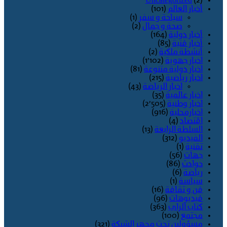
Uncategorized
(2)
أخبار العالم
(101)
سياحة و سفر
(1)
صحة و جمال
(2)
أخبار دولية
(164)
أخبار فنية
(85)
أنشطة ملكية
(2)
اخبار جهوية
(1٬102)
اخبار دولية متنوعة
(81)
اخبار رياضية
(215)
اخبار الرياضة
(43)
اخبار عالمية
(35)
اخبار وطنية
(2٬505)
اخبارمحلية
(916)
اقتصاد
(4)
السلطة الرابعة
(13)
الفيديو
(312)
تقنية
(1)
جهات
(56)
حوادث
(86)
رياضة
(6)
سياسة
(1)
فن و ثقافة
(16)
فيديوهات
(96)
كتاب الراي
(363)
مجتمع
(100)
مسؤولين تحت مجهر الشبكة
(321)