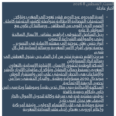
السبت, أغسطس 8 2026
أخبار عاجلة
أسرة المرحوم عبد الرحيم فقير تعود الى المغرب وتؤكد :
التحقيقات القضائية الايطالية متواصلة لكشف الحقيقة كاملة .
الضمير الحي أقوى من المظاهر… ورسالتنا أن نكون مع
المواطن لا عليه
رحيل المناضل الحقوقي إبراهيم عشاف.. الأعمال الصالحة
تبقى والمواقف الشجاعة لا تموت
أنوار حسن يعلن عودته إلى مهنته الأصلية في التصوير…
عدسة توثق أفراح الأسر المغربية ورسالة إنسانية قبل كل
شيء
مريرت اقليم خنيفرة تحتج من أجل الماء.حين يتحول العطش الى
رسالة انذار المسؤولين
الشبكة الوطنية لحقوق الإنسان: الإشادة الإسبانية بالتعاون
المغربي تُسقط حملات التضليل وتؤكد أن مافيات الاتجار بالبشر
والإشاعات هي الخطر الحقيقي على أمن واستقرار الوطن
مونديال 2030 مسؤولية وطنية ..والنجاح الحقيقي يبدأ من
تحصين الجبهة الاجتماعية.
المحكمة الابتدائية ببني ملال تدين طبيباً وموظفاً وحارسي أمن
خاص بأحكام حبسية نافذة
توقيف مشتبه فيه في سرقة وكالة لتحويل الأموال بالدار
البيضاء بعد تدخل أمني ناجح
سبتة ومليلية في قلب الاهتمام الدولي.. وثيقة أمريكية
وإعلام أوروبي يعيدان إحياء ملف السيادة المغربية