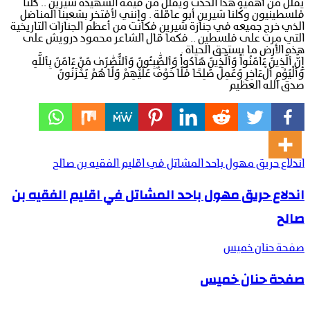
يُقلل من أهمية هذا الحدث ويُقلل من قيمة الشهيدة شيرين .. كُلنا
فلسطينيون وكُلنا شيرين أبو عاقلة . وإنني لأفتخر بشعبنا المناضل
الذي خرج جميعه في جنازة شيرين فكانت من أعظم الجنازات التاريخية
التي مرت على فلسطين .. فكما قال الشاعر محمود درويش على
هذه الأرض ما يستحق الحياة .
إِنَّ ٱلَّذِينَ ءَامَنُواْ وَٱلَّذِينَ هَادُواْ وَٱلصَّٰبِـُٔونَ وَٱلنَّصَٰرَىٰ مَنْ ءَامَنَ بِٱللَّهِ
وَٱلْيَوْمِ ٱلْءَاخِرِ وَعَمِلَ صَٰلِحًا فَلَا خَوْفٌ عَلَيْهِمْ وَلَا هُمْ يَحْزَنُونَ
صدق الله العظيم
اندلاع حريق مهول باحد المشاتل في اقليم الفقيه بن صالح
اندلاع حريق مهول باحد المشاتل في اقليم الفقيه بن
صالح
صفحة حنان خميس
صفحة حنان خميس