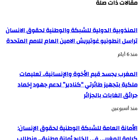
مقالات ذات صلة
المنذوبية الدولية للشبكة والوطنية لحقوق الانسان
تراسل انطونيو غوتيريش الامين العام للامم المتحدة
منذ 6 أيام
المغرب يجسد قيم الأخوة والإنسانية.. تعليمات
ملكية بتجهيز طائرتي “كنادير” لدعم جهود إخماد
حرائق الغابات بالجزائر
منذ أسبوعين
الأمانة العامة للشبكة الوطنية لحقوق الإنسان:
كرامة المغربي في الخارج أمانة وطنية… ونطالب