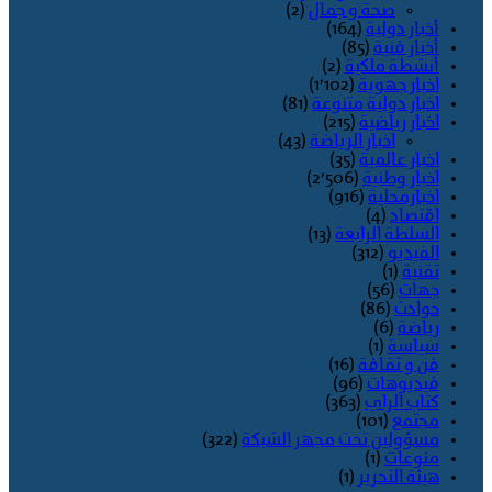
صحة و جمال
(2)
أخبار دولية
(164)
أخبار فنية
(85)
أنشطة ملكية
(2)
اخبار جهوية
(1٬102)
اخبار دولية متنوعة
(81)
اخبار رياضية
(215)
اخبار الرياضة
(43)
اخبار عالمية
(35)
اخبار وطنية
(2٬506)
اخبارمحلية
(916)
اقتصاد
(4)
السلطة الرابعة
(13)
الفيديو
(312)
تقنية
(1)
جهات
(56)
حوادث
(86)
رياضة
(6)
سياسة
(1)
فن و ثقافة
(16)
فيديوهات
(96)
كتاب الراي
(363)
مجتمع
(101)
مسؤولين تحت مجهر الشبكة
(322)
منوعات
(1)
هيئة التحرير
(1)