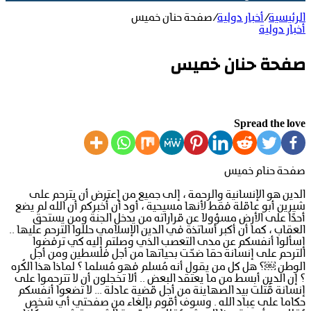
الرئيسية
/
أخبار دولية
/
صفحة حنان خميس
أخبار دولية
صفحة حنان خميس
Spread the love
صفحة حنام خميس
الدين هو الإنسانية والرحمة ، إلى جميع من إعترض أن يترحم على
شيرين أبو عاقلة فقط لأنها مسيحية ، أود أن أُخبركم أن الله لم يضع
أحدًا على الأرض مسؤولا عن قراراته من يدخل الجنة ومن يستحق
العقاب ، كما أن أكبر أساتذة في الدين الإسلامي حللوا الترحم عليها ..
إسألوا أنفسكم عن مدى التعصب الذي وصلتم إليه كي ترفضوا
الترحم على إنسانة حقا ضحّت بحياتها من أجل فلسطين ومن أجل
الوطن ￼؟ هل كل من يقول أنه مُسلم فهو مُسلما ؟ لماذا هذا الكُره
؟ إن الدين أبسط من ما يعتقد البعض .. ألا تخجلون أن لا تترحموا على
إنسانة قُتلت بيد الصهاينة من أجل قضية عادلة … لا تضعوا أنفسكم
حكاما على عِباد الله . وسوف أقوم بإلغاء من صفحتي أي شخص