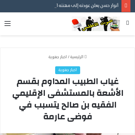
أنوار حسن يعلن عودته إلى مهنته الأصلية في التصوير… عدسة توثق أفراح الأسر المغربية ورسالة إنسانية قبل كل شيء
بحث عن
الق
الرئيسية
/
اخبار جهوية
اخبار جهوية
غياب الطبيب المداوم بقسم
الأشعة بالمستشفى الإقليمي
الفقيه بن صالح يتسبب في
فوضى عارمة