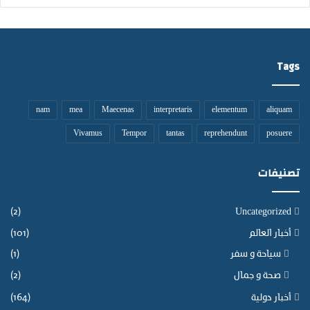
س
ت
ه
ل
Tags
ا
ك
ي
ة
nam
mea
Maecenas
interpretaris
elementum
aliquam
ا
Vivamus
Tempor
tantas
reprehendunt
posuere
ل
أ
س
تصنيفات
ا
س
ي
(2)
Uncategorized
ة
أخبار العالم
(101)
.
سياحة و سفر
(1)
صحة و جمال
(2)
أخبار دولية
(164)