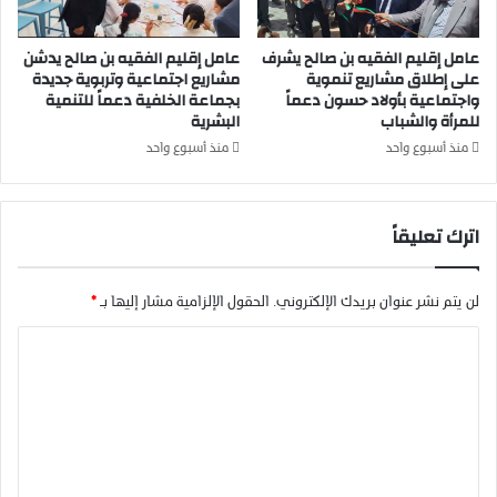
ي
ن
عامل إقليم الفقيه بن صالح يشرف
عامل إقليم الفقيه بن صالح يدشن
ت
على إطلاق مشاريع تنموية
مشاريع اجتماعية وتربوية جديدة
س
واجتماعية بأولاد حسون دعماً
بجماعة الخلفية دعماً للتنمية
ن
للمرأة والشباب
البشرية
ج
د
منذ أسبوع واحد
منذ أسبوع واحد
م
ن
ج
اترك تعليقاً
ل
ا
ل
لن يتم نشر عنوان بريدك الإلكتروني.
الحقول الإلزامية مشار إليها بـ
*
ة
ا
ا
ل
ل
م
ل
ت
ك
ع
ا
ل
ل
ت