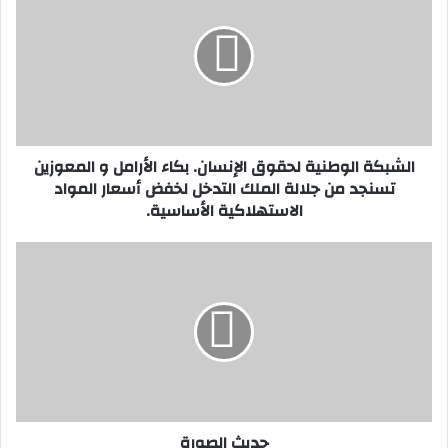
ش
ب
ك
ة
ا
ل
و
الشبكة الوطنية لحقوق الإنسان. بكاء الأرامل و المعوزين
ط
تسنجد من جلالة الملك التدخل لخفض أسعار المواد
ن
الاستهلاكية الأساسية.
ي
ة
ل
ح
ح
د
ق
ي
و
ث
ق
ا
ا
ل
ل
ص
إ
و
ن
ر
حديث الصورة
س
ة