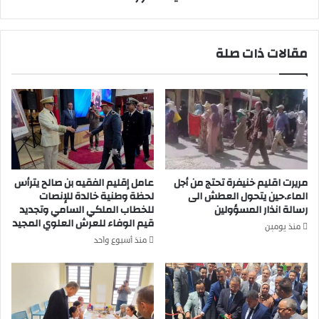
ا
ن
.
مقالات ذات صلة
ب
ك
ا
ء
ا
ل
أ
ر
ا
مريرت اقليم خنيفرة تحتج من أجل
عامل إقليم الفقيه بن صالح يترأس
م
الماء.حين يتحول العطش الى
لحظة وطنية خالدة للإنصات
ل
رسالة انذار المسؤولين
للخطاب الملكي السامي وتجديد
و
قيم الوفاء للعرش العلوي المجيد
منذ يومين
ا
منذ أسبوع واحد
ل
م
ع
و
ز