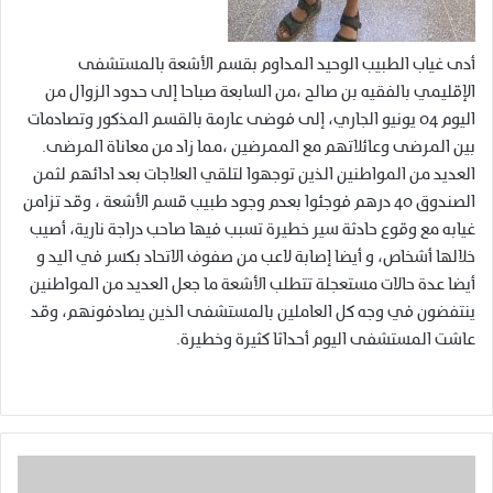
أدى غياب الطبيب الوحيد المداوم بقسم الأشعة بالمستشفى
الإقليمي بالفقيه بن صالح ،من السابعة صباحا إلى حدود الزوال من
اليوم 04 يونيو الجاري، إلى فوضى عارمة بالقسم المذكور وتصادمات
بين المرضى وعائلاتهم مع الممرضين ،مما زاد من معاناة المرضى.
العديد من المواطنين الذين توجهوا لتلقي العلاجات بعد ادائهم لثمن
الصندوق 40 درهم فوجئوا بعدم وجود طبيب قسم الأشعة ، وقد تزامن
غيابه مع وقوع حادثة سير خطيرة تسبب فيها صاحب دراجة نارية، أصيب
خلالها أشخاص، و أيضا إصابة لاعب من صفوف الاتحاد بكسر في اليد و
أيضا عدة حالات مستعجلة تتطلب الأشعة ما جعل العديد من المواطنين
ينتفضون في وجه كل العاملين بالمستشفى الذين يصادفونهم، وقد
عاشت المستشفى اليوم أحداثا كثيرة وخطيرة.
ا
ل