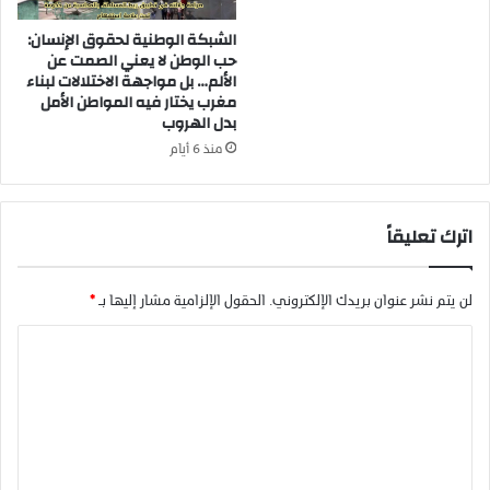
ا
ي
ل
الشبكة الوطنية لحقوق الإنسان:
م
حب الوطن لا يعني الصمت عن
ت
ل
الألم… بل مواجهة الاختلالات لبناء
ر
ا
مغرب يختار فيه المواطن الأمل
ا
ل
بدل الهروب
ب
م
ي
ن
منذ 6 أيام
ة
ط
ب
ر
ج
ف
اترك تعليقاً
ه
ا
ة
ل
ب
س
لن يتم نشر عنوان بريدك الإلكتروني.
الحقول الإلزامية مشار إليها بـ
*
ن
ي
ي
د
ا
م
و
ل
ل
ز
ا
ي
ت
ل
ر
ع
خ
ا
ن
ل
ل