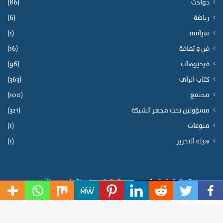
حوادث
(86)
رياضة
(6)
سياسة
(1)
فن و ثقافة
(16)
فيديوهات
(96)
كتاب الراي
(363)
مجتمع
(100)
مسؤولين تحت مجهر الشبكة
(321)
منوعات
(1)
هيئة التحرير
(1)
© حقوق النشر 2026، جميع الحقوق محفوظة |
صوت الأطلس
فيسبوك
‫X
واتساب
تيلقرام
ڤايبر
الزيارات
الزوار
2٬765
5٬463
*