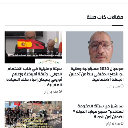
و
ر
ا
ا
مقالات ذات صلة
ط
ض
ن
ا
ة
ل
ع
ع
ل
ق
ى
ل
م
ي
س
ة
ت
ب
مونديال 2030 مسؤولية وطنية
سبتة ومليلية في قلب الاهتمام
و
ا
..والنجاح الحقيقي يبدأ من تحصين
الدولي.. وثيقة أمريكية وإعلام
ى
ل
الجبهة الاجتماعية.
أوروبي يعيدان إحياء ملف السيادة
ا
م
المغربية
منذ 3 أيام
ل
س
منذ 4 أيام
م
ت
ج
ش
سانشيز من سبتة: الحكومة
ا
ف
تستخدم” جميع موارد الدولة *
ل
ى
لضمان أمن الدولة
ا
ب
منذ 6 أيام
ت
ن