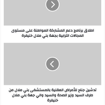
ا
ق
ب
ر
ن
ا
اطلاق برنامج دعم المشاركة المواطنة على مستوى
م
المجالات الترابية بجهة بني ملال خنيفرة
ج
د
ع
ت
م
د
ا
ش
ل
ي
م
ن
ش
ج
ا
ن
ر
ا
ك
ح
تدشين جناح للأمراض العقلية بالمستشفى بني ملال من
ة
ل
طرف السيد وزير الصحة والسيد والي جهة بني ملال
ا
ل
خنيفرة
ل
أ
م
م