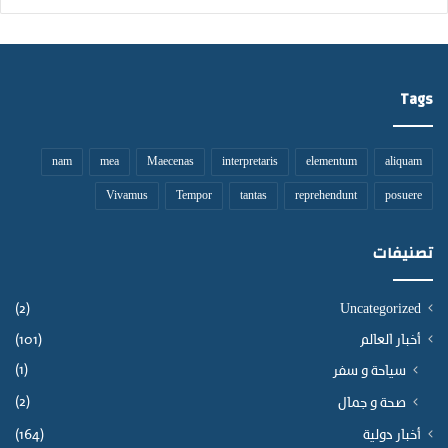
ل
خ
ن
ي
Tags
ف
ر
ة
nam
mea
Maecenas
interpretaris
elementum
aliquam
Vivamus
Tempor
tantas
reprehendunt
posuere
تصنيفات
(2)
Uncategorized
أخبار العالم
(101)
(1)
سياحة و سفر
(2)
صحة و جمال
أخبار دولية
(164)