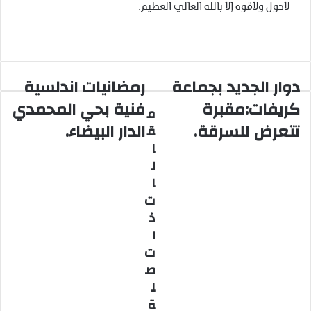
لاحول ولاقوة إلا بالله العالي العظيم.
دوار الجديد بجماعة
رمضانيات اندلسية
د
ر
و
م
كريفات:مقبرة
فنية بحي المحمدي
م
ا
ض
تتعرض للسرقة.
الدار البيضاء.
ق
ر
ا
ا
ا
ن
ل
ي
ل
ج
ا
ا
د
ت
ت
ي
ا
ذ
د
ن
ا
ب
د
ج
ل
ت
م
س
ص
ا
ي
ل
ع
ة
ة
ة
ف