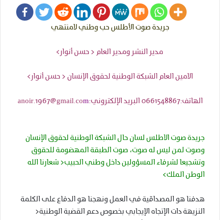
جريدة صوت الأطلس حب وطني لامنتهي
مدير النشر ومدير العام < حسن أنوار>
الامين العام الشبكة الوطنية لحقوق الإنسان < حسن أنوار>
الهاتف:0661548867 البريد الإلكتروني:anoir.1967@gmail.co
m
جريدة صوت الاطلس لسان حال الشبكة الوطنية لحقوق الإنسان
وصوت لمن ليس له صوت، صوت الطبقة المهضومة للحقوق
وتشجيعا لشرفاء المسؤولين داخل وطني الحبيب< شعارنا الله
الوطن الملك>
هدفنا هو المصداقية في العمل ونهجنا هو الدفاع على الكلمة
النزيهة دات الإتجاه الإيجابي بخصوص دعم القضية الوطنية<