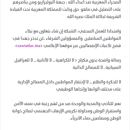
الصحراء المغربية ضد أعداء الله ، جبهة البوليزاريو ومن يناصرهم
على التضليل في ماهو حق وتابث للمملكة المغربية تحت القيادة
الشريفة لجلالة الملك نصره الله.
وامتدادا للعمل الصحفي، الشبكة إن شاء بتعاون مع نبلاء
المواطنين المناضلين والمسؤولين الشرفاء ،لن تدخر جهدا في
فضح تلاعبات الإنفصاليين عبر موقعنا الإعلامي <
sawtatlas.ma
>.
رسالة واضحة بدون مكياج < لا للكراهية ــ لا للأنانية ــ لا للعراقيل
الصبيانية ـ لا للمصالح الذاتية
لا للحكرة والظلم ــ لا لإحتقار المواطنين داخل المصالح الإدارية
على مختلف ألوانها وإتجاها الوطيفي
نعم للتأخي والمحبة والوحدة ضد من لهم رغبة في نسف الأمن
واستقرار الوطن ومحاولة تكريس الإرهاب الجهنمي لصالح خوانة
الوطن ومصاصين دماء الابرياْء.