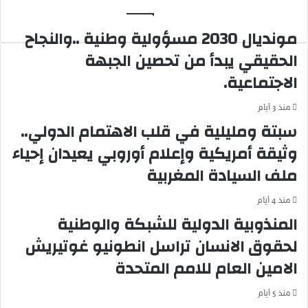
ك
ن
ر
ي
مونديال 2030 مسؤولية وطنية ..والنجاح
ي
ة
ف
ب
الحقيقي يبدأ من تحصين الجبهة
ا
ح
الاجتماعية.
ت
ي
:
ا
م
ل
منذ 3 أيام
ق
م
سبتة ومليلية في قلب الاهتمام الدولي..
ب
ح
وثيقة أمريكية وإعلام أوروبي يعيدان إحياء
ر
م
ة
د
ملف السيادة المغربية
ت
ي
ت
ا
منذ 4 أيام
ع
ل
المنذوبية الدولية للشبكة والوطنية
ر
د
ض
ا
لحقوق الانسان تراسل انطونيو غوتيريش
ل
ر
الامين العام للامم المتحدة
ل
ا
س
ل
منذ 5 أيام
ر
ب