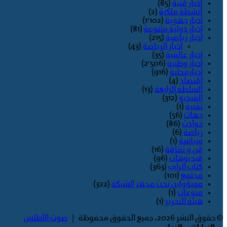
أخبار فنية
(85)
أنشطة ملكية
(2)
اخبار جهوية
(1٬102)
اخبار دولية متنوعة
(81)
اخبار رياضية
(215)
اخبار الرياضة
(43)
اخبار عالمية
(35)
اخبار وطنية
(2٬506)
اخبارمحلية
(916)
اقتصاد
(4)
السلطة الرابعة
(13)
الفيديو
(312)
تقنية
(1)
جهات
(56)
حوادث
(86)
رياضة
(6)
سياسة
(1)
فن و ثقافة
(16)
فيديوهات
(96)
كتاب الراي
(363)
مجتمع
(101)
مسؤولين تحت مجهر الشبكة
(322)
منوعات
(1)
هيئة التحرير
(1)
© حقوق النشر 2026، جميع الحقوق محفوظة |
صوت الأطلس