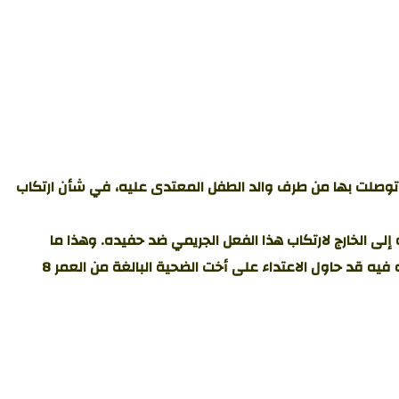
ي توصلت بها من طرف والد الطفل المعتدى عليه، في شأن ارتكاب
ي استغل سفر والدته إلى الخارج لارتكاب هذا الفعل الجريمي ضد حفيده. وهذا ما
تؤكده الشهادة الطبية التي أدلى بها والد الضحية، إذ تثبت وجود آثار التعنيف على جسد القاصر. ومن غير المستبعد أن يكون المشتبه فيه قد حاول الاعتداء على أخت الضحية البالغة من العمر 8