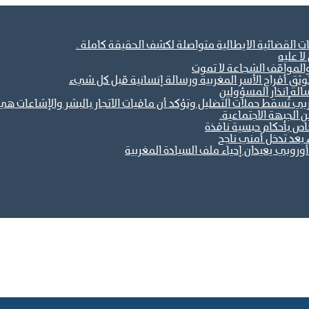
ات القضائية الايطالية متواصلة لكشف الحقيقة كاملة .
ا عليه
والمواقف الشجاعة لا تموت
ثق أفراح الأسر المغربية ورسالة إنسانية قبل كل شيء
الة انذار المسؤولين
مغربي تُسقط حملات التضليل وتؤكد أن مافيات الاتجار بالبشر والإشاعات
خاص بأحكام حبسية نافذة
 بعد تدخل أمني ناجح
وروبي يعيدان إحياء ملف السيادة المغربية