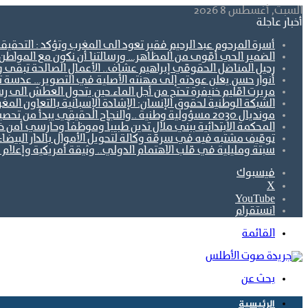
السبت, أغسطس 8 2026
أخبار عاجلة
أسرة المرحوم عبد الرحيم فقير تعود الى المغرب وتؤكد : التحقيق
الضمير الحي أقوى من المظاهر… ورسالتنا أن نكون مع المواطن ل
رحيل المناضل الحقوقي إبراهيم عشاف.. الأعمال الصالحة تبقى 
أنوار حسن يعلن عودته إلى مهنته الأصلية في التصوير… عدسة تو
مريرت اقليم خنيفرة تحتج من أجل الماء.حين يتحول العطش الى رس
الشبكة الوطنية لحقوق الإنسان: الإشادة الإسبانية بالتعاون ال
مونديال 2030 مسؤولية وطنية ..والنجاح الحقيقي يبدأ من تحصين الجبهة الاجتماعية.
المحكمة الابتدائية ببني ملال تدين طبيباً وموظفاً وحارسي أمن 
توقيف مشتبه فيه في سرقة وكالة لتحويل الأموال بالدار البيضاء
سبتة ومليلية في قلب الاهتمام الدولي.. وثيقة أمريكية وإعلام أ
فيسبوك
‫X
‫YouTube
انستقرام
القائمة
بحث عن
الرئيسية