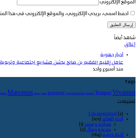
الموقع الإلكتروني
احفظ اسمي، بريدي الإلكتروني، والموقع الإلكتروني في هذا المت
شاهد أيضاً
إغلاق
اخبار جهوية
عامل إقليم الفقيه بن صالح يدشن مشاريع اجتماعية وتربوية ج
منذ أسبوع واحد
Tags
Maecenas
Vivamus
posuere
Tempor
taris
mea
nam
reprehendunt
tantas
تصنيفات
Uncategorized
(2)
أخبار العالم
(101)
سياحة و سفر
(1)
صحة و جمال
(2)
أخبار دولية
(164)