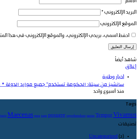
الاسم
*
البريد الإلكتروني
*
الموقع الإلكتروني
احفظ اسمي، بريدي الإلكتروني، والموقع الإلكتروني في هذا المت
شاهد أيضاً
إغلاق
اخبار وطنية
سانشيز من سبتة: الحكومة تستخدم” جميع موارد الدولة * ل
منذ أسبوع واحد
Tags
Maecenas
Vivamus
posuere
Tempor
taris
mea
nam
reprehendunt
tantas
تصنيفات
Uncategorized
(2)