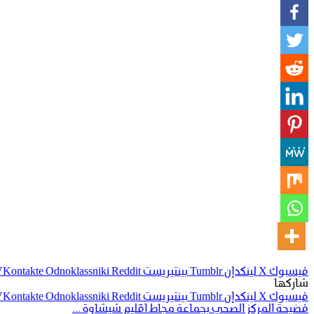
فيسبوك
‫X
لينكدإن
بينتيريست
Odnoklassniki
شاركها
فيسبوك
‫X
لينكدإن
بينتيريست
Odnoklassniki
فضيحة المركز الصحي بجماعة مجاط اقليم شيشاوة ...