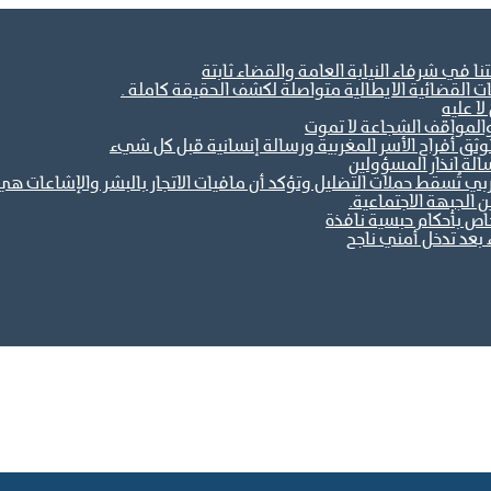
ا في شرفاء النيابة العامة والقضاء ثابتة
ات القضائية الايطالية متواصلة لكشف الحقيقة كاملة .
ا عليه
والمواقف الشجاعة لا تموت
ثق أفراح الأسر المغربية ورسالة إنسانية قبل كل شيء
الة انذار المسؤولين
مغربي تُسقط حملات التضليل وتؤكد أن مافيات الاتجار بالبشر والإشاعات
خاص بأحكام حبسية نافذة
 بعد تدخل أمني ناجح