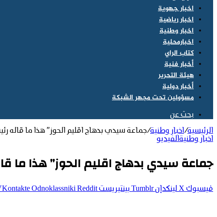
اخبار جهوية
اخبار رياضية
اخبار وطنية
اخبارمحلية
كتاب الراي
أخبار فنية
هيئة التحرير
أخبار دولية
مسؤولين تحت مجهر الشبكة
بحث عن
الرئيسية
/
اخبار وطنية
/
جماعة سيدي بدهاج اقليم الحوز” هذا ما قاله ر
اخبار وطنية
الفيديو
جماعة سيدي بدهاج اقليم الحوز” هذا ما ق
فيسبوك
‫X
لينكدإن
بينتيريست
Odnoklassniki