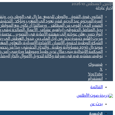
الإثنين, أغسطس 10 2026
أخبار عاجلة
القانون فوق القوة… والوطن للجميع: ما زال في الوطن خير، وثقتن
أسرة المرحوم عبد الرحيم فقير تعود الى المغرب وتؤكد : التحقيق
الضمير الحي أقوى من المظاهر… ورسالتنا أن نكون مع المواطن ل
رحيل المناضل الحقوقي إبراهيم عشاف.. الأعمال الصالحة تبقى 
أنوار حسن يعلن عودته إلى مهنته الأصلية في التصوير… عدسة تو
مريرت اقليم خنيفرة تحتج من أجل الماء.حين يتحول العطش الى رس
الشبكة الوطنية لحقوق الإنسان: الإشادة الإسبانية بالتعاون ال
مونديال 2030 مسؤولية وطنية ..والنجاح الحقيقي يبدأ من تحصين الجبهة الاجتماعية.
المحكمة الابتدائية ببني ملال تدين طبيباً وموظفاً وحارسي أمن 
توقيف مشتبه فيه في سرقة وكالة لتحويل الأموال بالدار البيضاء
فيسبوك
‫X
‫YouTube
انستقرام
القائمة
بحث عن
الرئيسية