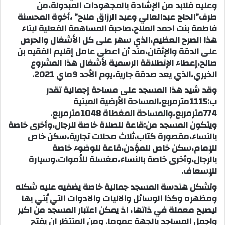
وعليه فلابد من الإشادة بالمجهودات المبدولة،من
طرف”الحاج عبدالعالي وعبد الرزاق ملاح” ،أخوة المحسنة
فاطمة بنت احمد الملاح،صاحبة المساهمة الفعلية لبناء
هذا الصرح العظيم،الذي سهر على كل الأشغال والحرص
على الدقة والإثقان،مند أن اعطى عامل إقليم الفقيه بن
صالح،إعطاء الإنطلاقة الرسمية لأشغال هذا المشروع
الخيري،الذي يعد صدقة جارية،يوم الأحد 9ماي 2021.
وقد شيد هذا المسجد على مساحة إجمالية تقدر
ب:1115مترمربع،المساحة الأرضية المبنية
774مترمربع،والمساحة المغطاة 1048مترمربع.
ويتكون المسجد من:قاعة للصلاة خاصة للرجال،وأخرى خاصة
بالنساء،مقصورة كتاب،ثلاث محلات تجارية،سكن خاص
للإمام،سكن خاص للمؤدن،قاعة للوضوء خاصة
بالرجال،وأخرى خاصة بالنساء،مغسلة للأموات،وسيارة
للإسعاف.
وتشكل هندسة المسجد جمالية خاصة يضفيه عليه شكله
ومظهره وكذا الوسائل والاليات والادوات التي بُني بها
ليصبح معملة في ذاتها، اذ يمكن اعتبار المسجد من اكبر
واجمل المساجد بالجهة عموما. ومن المنتظر ان يفتح