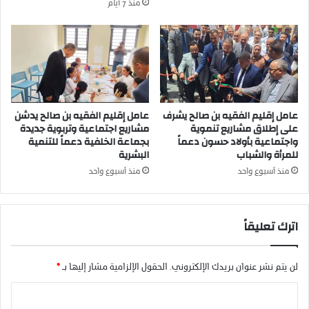
منذ 7 أيام
د
ل
ي
ح
ا
ب
س
ت
م
ج
ا
ه
ع
ي
عامل إقليم الفقيه بن صالح يشرف
عامل إقليم الفقيه بن صالح يدشن
ي
ز
على إطلاق مشاريع تنموية
مشاريع اجتماعية وتربوية جديدة
ل
ا
واجتماعية بأولاد حسون دعماً
بجماعة الخلفية دعماً للتنمية
ا
ت
للمرأة والشباب
البشرية
ق
ج
ل
د
منذ أسبوع واحد
منذ أسبوع واحد
ي
ي
م
د
ا
ة
اترك تعليقاً
ل
ج
د
لن يتم نشر عنوان بريدك الإلكتروني.
الحقول الإلزامية مشار إليها بـ
*
ي
د
ا
ة