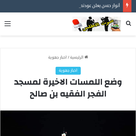
أنوار حسن يعلن عودته إلى مهنته الأصلية في التصوير… عدسة توثق أفراح الأسر المغربية ورسالة إنسانية قبل كل شيء
بحث عن
الق
الرئيسية
/
اخبار جهوية
اخبار جهوية
وضع اللمسات الاخيرة لمسجد
الفجر الفقيه بن صالح