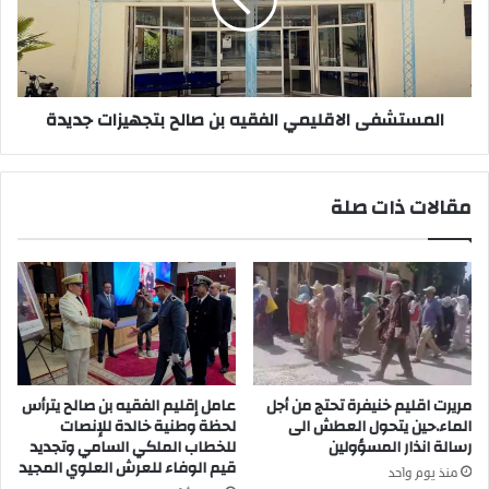
ي
ت
ش
ش
أ
ف
ن
ى
ش
ا
المستشفى الاقليمي الفقيه بن صالح بتجهيزات جديدة
ك
ل
ا
ا
ي
ق
ة
ل
مقالات ذات صلة
ض
ي
د
م
ر
ي
ئ
ا
ي
ل
س
ف
ج
ق
م
ي
ا
ه
مريرت اقليم خنيفرة تحتج من أجل
عامل إقليم الفقيه بن صالح يترأس
ع
ب
الماء.حين يتحول العطش الى
لحظة وطنية خالدة للإنصات
ة
ن
رسالة انذار المسؤولين
للخطاب الملكي السامي وتجديد
س
قيم الوفاء للعرش العلوي المجيد
ص
منذ يوم واحد
ي
ا