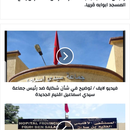
المسجد ابوابه قريبا.
ف
ي
د
ي
و
ل
ا
ي
ف
فيديو لايف / توضيح في شأن شكاية ضد رئيس جماعة
/
سيدي اسماعيل اقليم الجديدة
ت
و
ض
ا
ي
ل
ح
م
ف
س