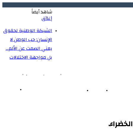
شاهد أيضاً
إغلاق
الشبكة الوطنية لحقوق
 هي الخطر الحقيقي على أمن واستقرار الوطن
الإنسان: حب الوطن لا
يعني الصمت عن الألم…
بل مواجهة الاختلالات
انستقرام
فيسبوك
‫X
‫YouTube
هيئة التحرير
أخبار دولية
مسؤولين تحت مجهر الشبكة
بحث عن