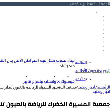
الجمعة, أغسطس 7 2026
أخبار عاجلة
الضمير الحي أقوى من المظاهر… ورسالتنا أن نكون مع الموا
رحيل المناضل الحقوقي إبراهيم عشاف.. الأعمال الصالحة تبقى 
أنوار حسن يعلن عودته إلى مهنته الأصلية في التصوير… عدسة تو
مريرت اقليم خنيفرة تحتج من أجل الماء.حين يتحول العطش الى رس
الشبكة الوطنية لحقوق الإنسان: الإشادة الإسبانية بالتعاون ال
مونديال 2030 مسؤولية وطنية ..والنجاح الحقيقي يبدأ من تحصين الجبهة الاجتماعية.
المحكمة الابتدائية ببني ملال تدين طبيباً وموظفاً وحارسي أمن 
توقيف مشتبه فيه في سرقة وكالة لتحويل الأموال بالدار البيضاء
سبتة ومليلية في قلب الاهتمام الدولي.. وثيقة أمريكية وإعلام أ
بيان الشبكة الشبكة الوطنية لحقوق الانسان
لبناء مغرب يختار فيه المواطن الأمل بدل اله
القائمة
منذ 7 أيام
الرئيسية
اخبار جهوية
اخبار رياضية
بحث عن
فيسبوك
‫X
واتساب
تيلقرام
ڤايبر
الرئيسية
/
اخبار وطنية
/
جمعية المسيرة الخضراء للرياضة بالعيون تنظم حفل بمناسبة الذكرى 
اخبار وطنية
جمعية المسيرة الخضراء للرياضة بالعيون تنظم حفل بمناسبة