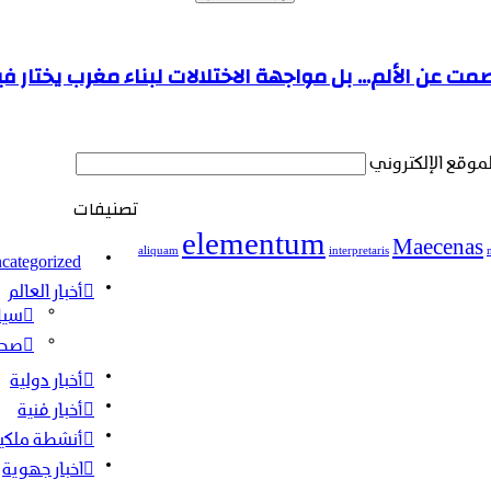
ت عن الألم… بل مواجهة الاختلالات لبناء مغرب يختار ف
لموقع الإلكتروني
تصنيفات
elementum
Maecenas
aliquam
interpretaris
categorized
أخبار العالم
سيا
صحة
أخبار دولية
أخبار فنية
أنشطة ملكي
اخبار جهوية