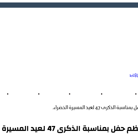
طن لا عليه
والمواقف الشجاعة لا تموت
ثق أفراح الأسر المغربية ورسالة إنسانية قبل كل شيء
الة انذار المسؤولين
مغربي تُسقط حملات التضليل وتؤكد أن مافيات الاتجار بالبشر والإشاعات
خاص بأحكام حبسية نافذة
 بعد تدخل أمني ناجح
وروبي يعيدان إحياء ملف السيادة المغربية
روب
اخبار وطنية
اخبارمحلية
كتاب الراي
أخبار فنية
47 لعيد المسيرة الخضراء.
 الذكرى 47 لعيد المسيرة الخضراء.