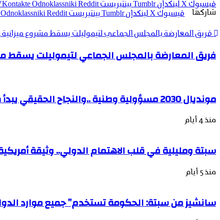
فيسبوك
‫X
لينكدإن
بينتيريست
Odnoklassniki
شاركها
فيسبوك
‫X
لينكدإن
بينتيريست
Odnoklassniki
فريق المعارضة بالمجلس الجماعي لتيموليلت يسقط مشروع ميزانية 2023
فريق المعارضة بالمجلس الجماعي لتيموليلت يسقط مشروع 
مونديال 2030 مسؤولية وطنية ..والنجاح الحقيقي يبدأ من تحصين الجبهة الاجتماعية.
منذ 4 أيام
سبتة ومليلية في قلب الاهتمام الدولي.. وثيقة أمريكية 
منذ 5 أيام
سانشيز من سبتة: الحكومة تستخدم” جميع موارد الدولة