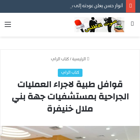
أنوار حسن يعلن عودته إلى مهنته الأصلية في التصوير… عدسة توثق أفراح الأسر المغربية ورسالة إنسانية قبل كل شيء
بحث عن
الق
الرئيسية
/
كتاب الراي
كتاب الراي
قوافل طبية لاجراء العمليات
الجراحية بمستشفيات جهة بني
ملال خنيفرة