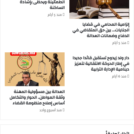
الطمأنينة ويحظى بإشادة
د
الساكنة
ر
ا
منذ 5 أيام
ت
إلزامية المحامي في قضايا
ا
الجنايات… بين حق المتقاضي في
ل
الدفاع وضمانات العدالة
ش
منذ 5 أيام
ب
ا
دار ولد زيدوح تستقبل قائدا جديدا
ب
في إطار الحركة الانتقالية لتعزيز
ي
دينامية الإدارة الترابية
ة
منذ 6 أيام
ب
ا
العدالة بين مسؤولية المهنة
ز
وثقة المواطن.. الحوار والتكامل
ي
أساس إصلاح منظومة القضاء
ل
ا
منذ أسبوع واحد
ل