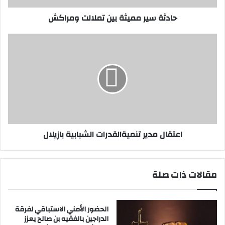
م
حادثة سير مميثة بين تملالت ومراكش
م
ي
ث
ا
ة
ع
ب
ت
ي
ق
ن
ا
ت
ل
م
م
ل
د
ا
ي
اعتقال مدير تنميةالقدرات الشبابية بازيلال
ل
ر
ت
ت
و
ن
م
م
مقالات ذات صلة
ر
ي
ا
ة
ك
ا
الحضور الأمني الاستباقي لفرقة
ش
ل
الدراجين بالفقيه بن صالح يعزز
ق