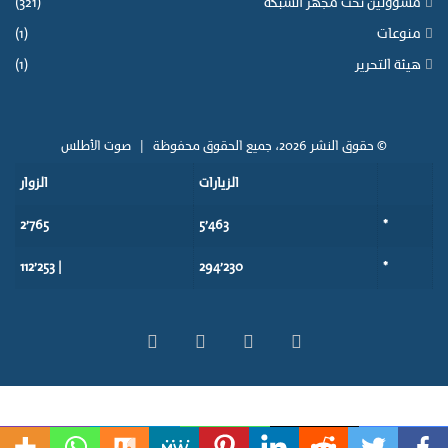
مسؤولين تحت مجهر الشبكة
(321)
منوعات
(1)
هيئة التحرير
(1)
© حقوق النشر 2026، جميع الحقوق محفوظة |
صوت الأطلس
الزيارات
الزوار
2٬765
5٬463
*
| 112٬253
294٬230
*
‫X
فيسبوك
‫YouTube
انستقرام