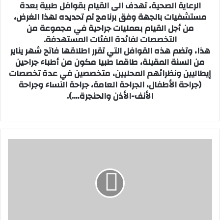
الرعاية الصحية، تهدف الى القيام بقوافل طبية بعدة
مستشفيات بالجهة وفق برنامج تم تحديده لهذا الغرض،
من أجل القيام بعمليات جراحية في مجموعة من
التخصصات لفائدة الفئات المستهدفة.
هذا، وتضم هذه القوافل التي تقرر اطلاقها فاتح شهر يناير
من السنة المقبلة، طاقما طبيا مكون من أطباء جراحين
إيطاليين ونظرائهم المحليين، متخصصين في عدة تخصصات
(جراحة الأطفال، الجراحة العامة، جراحة النساء وجراحة
الأنف-الأذن والحنجرة….).
ح
ا
د
ث
ة
س
ي
ر