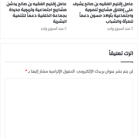
ح
عامل إقليم الفقيه بن صالح يشرف
عامل إقليم الفقيه بن صالح يدشن
س
على إطلاق مشاريع تنموية
مشاريع اجتماعية وتربوية جديدة
أ
ي
واجتماعية بأولاد حسون دعماً
بجماعة الخلفية دعماً للتنمية
ب
س
للمرأة والشباب
البشرية
ا
م
ن
ك
منذ أسبوع واحد
منذ أسبوع واحد
ت
ت
ع
ب
ن
ج
اترك تعليقاً
ق
ه
د
و
ر
ي
لن يتم نشر عنوان بريدك الإلكتروني.
الحقول الإلزامية مشار إليها بـ
*
ا
ب
ت
ن
ا
ه
ي
ل
ا
م
و
ل
ت
إ
ا
ع
م
ل
ك
خ
ل
ا
ن
ي
ن
ي
ي