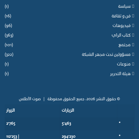
سياسة
(1)
فن و ثقافة
(16)
فيديوهات
(96)
كتاب الراي
(363)
مجتمع
(101)
مسؤولين تحت مجهر الشبكة
(322)
منوعات
(1)
هيئة التحرير
(1)
© حقوق النشر 2026، جميع الحقوق محفوظة |
صوت الأطلس
الزيارات
الزوار
2٬765
5٬463
*
| 112٬253
294٬230
*