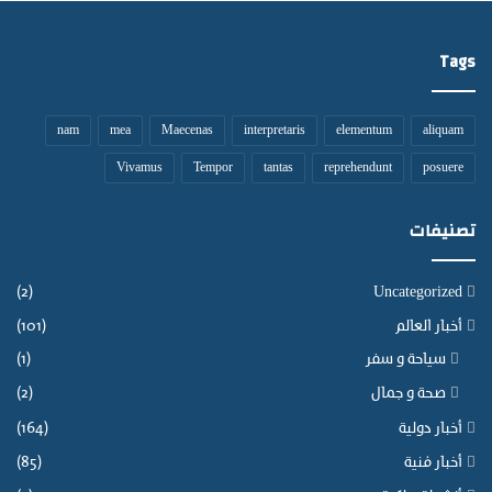
ن
ل
ب
ص
Tags
ي
ح
ن
ف
ا
و
ل
nam
mea
Maecenas
interpretaris
elementum
aliquam
ا
س
ل
Vivamus
Tempor
tantas
reprehendunt
posuere
ا
م
ك
و
ن
تصنيفات
ا
ة
ق
.
ع
(2)
Uncategorized
أخبار العالم
(101)
سياحة و سفر
(1)
صحة و جمال
(2)
أخبار دولية
(164)
أخبار فنية
(85)