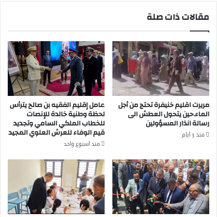
ب
ج
مقالات ذات صلة
ت
ر
ر
ي
ا
د
ب
ة
ع
ص
م
و
ا
ت
ل
ا
ة
ل
مريرت اقليم خنيفرة تحتج من أجل
عامل إقليم الفقيه بن صالح يترأس
ا
ا
الماء.حين يتحول العطش الى
لحظة وطنية خالدة للإنصات
ل
ط
رسالة انذار المسؤولين
للخطاب الملكي السامي وتجديد
ف
ل
قيم الوفاء للعرش العلوي المجيد
منذ 3 أيام
ق
س
منذ أسبوع واحد
ي
ب
ه
خ
ب
ص
ن
و
ص
ص
ا
ت
ل
أ