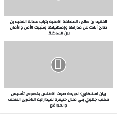
ب
ن
ص
الفقيه بن صالح : المنطقة الامنية بتراب عمالة الفقيه بن
ا
صالح أبانت عن قدراتها وإمكانياتها وتثبيت الأمن والأمان
ل
بين الساكنة.
ح
:
ا
ب
ل
ي
م
ا
ن
ن
ط
ا
ق
س
ة
ت
ا
ن
ل
ك
بيان استنكاري/ لجريدة صوت الاطلس بخصوص تأسيس
ا
ا
مكتب جهوي بني ملال خنيفرة لفيدارالية الناشرين الصحف
م
ر
والمواقع
ن
ي
ي
/
ة
ل