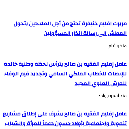
مريرت اقليم خنيفرة تحتج من أجل الماء.حين يتحول
العطش الى رسالة انذار المسؤولين
منذ 4 أيام
عامل إقليم الفقيه بن صالح يترأس لحظة وطنية خالدة
للإنصات للخطاب الملكي السامي وتجديد قيم الوفاء
للعرش العلوي المجيد
منذ أسبوع واحد
عامل إقليم الفقيه بن صالح يشرف على إطلاق مشاريع
تنموية واجتماعية بأولاد حسون دعماً للمرأة والشباب