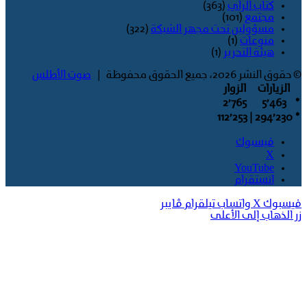
كتاب الراي
(363)
مجتمع
(101)
مسؤولين تحت مجهر الشبكة
(322)
منوعات
(1)
هيئة التحرير
(1)
© حقوق النشر 2026، جميع الحقوق محفوظة |
صوت الأطلس
الزيارات
الزوار
2٬765
5٬463
*
| 112٬253
294٬230
*
فيسبوك
‫X
‫YouTube
انستقرام
فيسبوك
‫X
واتساب
تيلقرام
ڤايبر
زر الذهاب إلى الأعلى