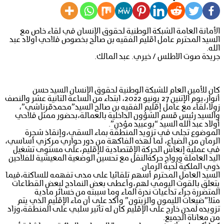
الأمانة العامة الشبكة الوطنية لحقوق الإنسان في لقاء خاص مع
السيد المحترم عامل اقليم الفقيه بن صالح بخصوص فلاحي اولاد عبد
الله.
جريدة صوت الاطلس / خيري. عبد المالك.
كان للأمين العام للشبكة الوطنية لحقوق الإنسان السيد حسن
أنوار،يوم الإتنين 27 يونيو 2022، ابتداء من الساعة التانية عشر والنصف
زولا،لقاء مع عامل إقليم الفقيه بن صالح السيد”محمدقرناشي”،
والسيد رئيس قسم الشؤون الداخلية بالعمالة،بحضور ممثل فلاحي
أولاد عبد الله السيد “بوعبيد مؤدن”.
الموضوع تجلى في تزويد المنطقة بماء السقي،وإنقاذ شجرة
الرمان من الضياع، لما لهذه الفاكهة من دور حواري مركزي أساسي،
في عملية إنعاش الحركة الإقتصادية للإقليم،على مستوى تشغيل
اليد العاملة ورواج حركةالنقل مع تحسين الوضعية المعيشية للفلاحين
ذوي الملكية لحبة الرمان.
السيد العامل المحترم أسهم تلقائيا على مدى تفهمه للساكنة،فيما
يتعلق بالقوت اليومي لهم،وأعطى بعض النمادج لبعض القطاعات
المتضررة جراء تداعيات ندرة الماء وما سببته من خسائر مادية
مثلا”ضيعات الليمون والزيتون” وأكد على أن ماء الإقليم الذي يتم
تزويده لمدن خارج على الإقليم كان له تأثير سلبي على المنطقة،وزاد
من معاناة الجميع.