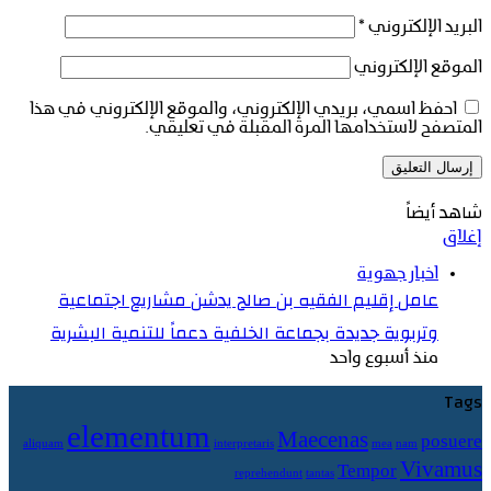
البريد الإلكتروني
*
الموقع الإلكتروني
احفظ اسمي، بريدي الإلكتروني، والموقع الإلكتروني في هذا
المتصفح لاستخدامها المرة المقبلة في تعليقي.
شاهد أيضاً
إغلاق
اخبار جهوية
عامل إقليم الفقيه بن صالح يدشن مشاريع اجتماعية
وتربوية جديدة بجماعة الخلفية دعماً للتنمية البشرية
منذ أسبوع واحد
Tags
elementum
Maecenas
posuere
aliquam
interpretaris
mea
nam
Vivamus
Tempor
reprehendunt
tantas