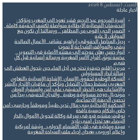
السبت, أغسطس 8 2026
أخبار عاجلة
أسرة المرحوم عبد الرحيم فقير تعود الى المغرب وتؤكد :
التحقيقات القضائية الايطالية متواصلة لكشف الحقيقة كاملة .
الضمير الحي أقوى من المظاهر… ورسالتنا أن نكون مع
المواطن لا عليه
رحيل المناضل الحقوقي إبراهيم عشاف.. الأعمال الصالحة
تبقى والمواقف الشجاعة لا تموت
أنوار حسن يعلن عودته إلى مهنته الأصلية في التصوير…
عدسة توثق أفراح الأسر المغربية ورسالة إنسانية قبل كل
شيء
مريرت اقليم خنيفرة تحتج من أجل الماء.حين يتحول العطش الى
رسالة انذار المسؤولين
الشبكة الوطنية لحقوق الإنسان: الإشادة الإسبانية بالتعاون
المغربي تُسقط حملات التضليل وتؤكد أن مافيات الاتجار بالبشر
والإشاعات هي الخطر الحقيقي على أمن واستقرار الوطن
مونديال 2030 مسؤولية وطنية ..والنجاح الحقيقي يبدأ من
تحصين الجبهة الاجتماعية.
المحكمة الابتدائية ببني ملال تدين طبيباً وموظفاً وحارسي أمن
خاص بأحكام حبسية نافذة
توقيف مشتبه فيه في سرقة وكالة لتحويل الأموال بالدار
البيضاء بعد تدخل أمني ناجح
سبتة ومليلية في قلب الاهتمام الدولي.. وثيقة أمريكية
وإعلام أوروبي يعيدان إحياء ملف السيادة المغربية