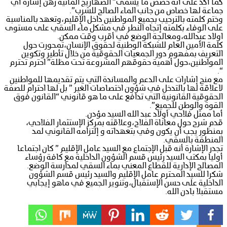
كما أكد على أنه خصص ما يسمى” الصهاريج المائية رهن إشارة أي
جماعة لها خصاص من جانب الماء الصالح للشرب”.
وختم كلمته بالترحيب بجميع المواطنين داخل الإقليم،وتعهد بالمناسبة
على الوفاء بكلمته إتجاه النطر في مشكل ماء السقي على مستوى
اولاد عبدالله،ومعالجة الوضع في أقرب وقت ممكن.
كلمة الأمين العام للشبكة الوطنية لحقوق الإنسان،تمحورت حول
التعريف بمفهوم دور الجمعيات الحقوقية من خلال تأطير وتكوين
المواطنين،حول أهمية حقوقهم المشروعة تحت مظلة” احترم تحترم
“.
مع منح إشارات على الدعم والمساندة التي يتم تقديمها للمواطنين
لاعلاقة لها بالتدخل في شؤون اختصاصات الغير ” بل لها احترام للصفة
الحقوقية القانونية التي تدافع على ما هو قانوني “القانون فوق
القوة والوطن للجميع”.
أما ممثل فلاحي أولاد عبد الله السيد مؤدن.
قدم شرح حول معاناة الفلاح،وعلاقته بمركز الإستثمار الفلاحي،
بمنظور يجب أن يكون وفي بتعهداته و إلتزامه القانوني لمد
المنطقة بالسقي.
تجدر الإشارة أنه قبل الإجتماع مع السيد عامل الإقليم ” كان اجتماعا
أوليا بمكتب السيد رئيس قسم الشؤون الداخلية مع كافة رؤساء
المصالح الإدارية للقطاع المعني بماء السقي لمدارسة الوضع.
شكرا للسيد المحترم عامل الإقليم والسيد رئيس قسم الشؤون
الداخلية على حسن الإستقبال،وتنوير الجميع في ماهو إيجابي
مستقبلا بادن الله.