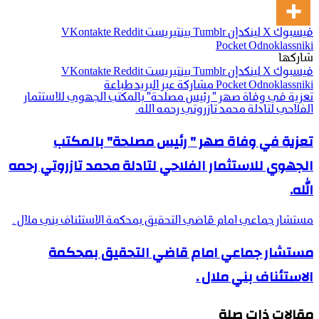
فيسبوك
‫X
لينكدإن
بينتيريست
‫Pocket
Odnoklassniki
شاركها
فيسبوك
‫X
لينكدإن
بينتيريست
Odnoklassniki
‫Pocket
مشاركة عبر البريد
طباعة
تعزية في وفاة صهر " رئيس مصلحة" بالمكتب الجهوي للاستثمار
الفلاحي لتادلة محمد تازروتي رحمه الله.
تعزية في وفاة صهر " رئيس مصلحة" بالمكتب
الجهوي للاستثمار الفلاحي لتادلة محمد تازروتي رحمه
الله.
مستشار جماعي امام قاضي التحقيق بمحكمة الاستئناف بني ملال .
مستشار جماعي امام قاضي التحقيق بمحكمة
الاستئناف بني ملال .
مقالات ذات صلة