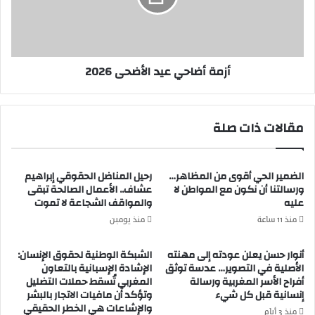
س
ض
ت
ا
خ
ح
ل
ي
أزمة أضاحي عيد الأضحى 2026
ا
ع
ص
ي
ر
د
س
ا
مقالات ذات صلة
و
ل
م
أ
د
ض
الضمير الحي أقوى من المظاهر…
رحيل المناضل الحقوقي إبراهيم
خ
ح
ورسالتنا أن نكون مع المواطن لا
عشاف.. الأعمال الصالحة تبقى
و
ى
عليه
والمواقف الشجاعة لا تموت
ل
2
ا
0
منذ 11 ساعة
منذ يومين
ل
2
م
6
أنوار حسن يعلن عودته إلى مهنته
الشبكة الوطنية لحقوق الإنسان:
و
الأصلية في التصوير… عدسة توثق
الإشادة الإسبانية بالتعاون
ا
أفراح الأسر المغربية ورسالة
المغربي تُسقط حملات التضليل
ش
إنسانية قبل كل شيء
وتؤكد أن مافيات الاتجار بالبشر
والإشاعات هي الخطر الحقيقي
ي
منذ 3 أيام