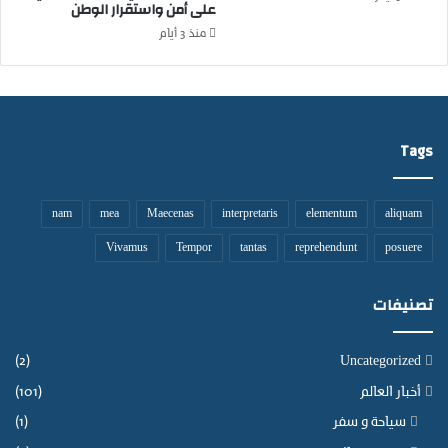
على أمن واستقرار الوطن
ل
ا
منذ 3 أيام
س
و
ا
ق
ا
Tags
ل
أ
ض
nam
mea
Maecenas
interpretaris
elementum
aliquam
ا
ح
Vivamus
Tempor
tantas
reprehendunt
posuere
ي
تصنيفات
(2)
Uncategorized
أخبار العالم
(101)
سياحة و سفر
(1)