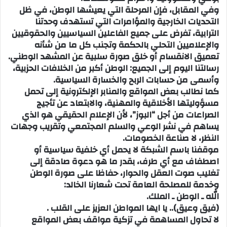
وفي المقابل، فإن المرحلة التي يعيشها الوطن، في ظل
التحديات الخارجية والمؤامرات التي تستهدف وحدتنا
الترابية، تفرض على جميع الفاعلين السياسيين والحقوقيين
والإعلاميين التحلي بالحكمة وتجنب كل ما من شأنه
تعميق الانقسام أو خلق صورة سلبية عن المشهد الوطني.
رسالتنا اليوم إلى الجميع: الوطن أكبر من الخلافات الحزبية،
وأسمى من حسابات الربح والخسارة السياسية.
كما نطالب بعض المواقع والمنابر الإلكترونية إلى تحمل
مسؤوليتها الأخلاقية والمهنية، والابتعاد عن تأجيج
الصراعات من أجل “البوز”، لأن الإعلام الحقيقي هو الذي
يساهم في نشر الوعي والسلم المجتمعي وتقريب وجهات
النظر، لا صناعة الخصومات.
موقفنا باسم الشبكة لا يحمل أي خلفية سياسية أو
اصطفاف مع أي طرف، بقدر ما هو دعوة صادقة إلى
تغليب صوت العقل والحوار، حفاظا على صورة الوطن
وخدمة للمصلحة العامة تحت شعارنا الخالد:
الله ـ الوطن ـ الملك.
(فيق وعيق).. يا ايها المواطن العزيز على القلب .
لا تحاول المساهمة في تزكية مواقف بعض المواقع