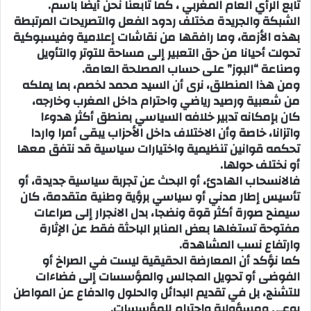
تابع الرأي العام المغربي ، كما تابعنا نحن أيضا باسم.
الشبكة والجريدة مختلف ردود الفعل والتصريحات المرتبطة
بهذه الأزمة، وما رافقها من نقاشات إعلامية وفيسبوكية
تحولت أحيانا من حق التعبير إلى مساحة للتوتر والتأويل
وصناعة “البوز” على حساب المصلحة العامة.
ومن هذا المنطلق، نرى أن السيد محمد لخصم، بما يملكه
من شعبية ورصيد رياضي واحترام داخل المغرب وخارجه،
كان بإمكانه تدبير خلافه السياسي بمنطق أكثر هدوءا
واتزانا، خاصة وأن الاختلاف داخل الأحزاب يبقى أمرا واردا
تحكمه قوانين تنظيمية واختيارات سياسية قد نتفق معها
أو نختلف حولها.
فالانسحاب الهادئ، أو البحث عن تجربة سياسية جديدة، أو
تأسيس إطار مدني أو سياسي برؤية وطنية متقدمة، كان
سيمنح صورة أكثر قوة ونضجا، بدل الانجرار إلى صراعات
مفتوحة تستغلها بعض المنابر الباحثة فقط عن الإثارة
وارتفاع نسب المشاهدة.
كما نؤكد أن المعارضة الحقيقية ليست في الصراخ أو
الفوضى أو تحويل المجالس والمؤسسات إلى فضاءات
للتشنج، بل في تقديم البدائل والحلول والدفاع عن المواطن
بوعي ومسؤولية واحترام للمؤسسات.