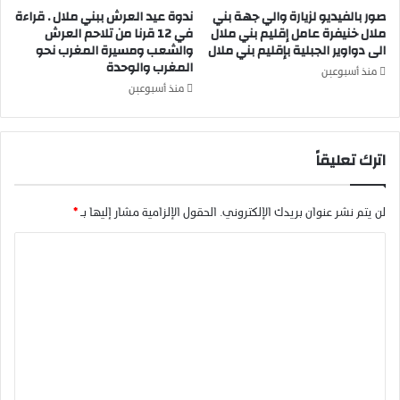
د
ن
صور بالفيديو لزيارة والي جهة بني
ندوة عيد العرش ببني ملال . قراءة
ا
س
ملال خنيفرة عامل إقليم بني ملال
في 12 قرنا من تلاحم العرش
ل
ب
الى دواوير الجبلية بإقليم بني ملال
والشعب ومسيرة المغرب نحو
ن
المغرب والوحدة
ة
منذ أسبوعين
س
ل
منذ أسبوعين
ا
أ
ء
س
و
و
اترك تعليقاً
ا
د
ل
ا
ف
ل
ت
ا
لن يتم نشر عنوان بريدك الإلكتروني.
الحقول الإلزامية مشار إليها بـ
*
ي
ط
ا
ا
ل
ت
س
ل
2
(
ت
0
ق
2
ع
ط
2
ر
ل
ب
2
ي
ب
0
ن