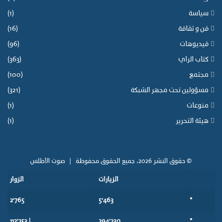
سياسة
(1)
فن و ثقافة
(16)
فيديوهات
(96)
كتاب الراي
(363)
مجتمع
(100)
مسؤولين تحت مجهر الشبكة
(321)
منوعات
(1)
هيئة التحرير
(1)
© حقوق النشر 2026، جميع الحقوق محفوظة |
صوت الأطلس
الزيارات
الزوار
2٬765
5٬463
*
| 112٬253
294٬230
*