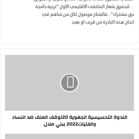
….لتحقيق شعار الملتقى الاقليمي الاول “تربية دامجة
حق مشترك”…فالشكر موصول لكل من ساهم في
انجاح هذه البادرة من قريب او بعيد
ا
ل
ن
د
و
ة
ا
ل
ت
الندوة التحسيسية الجهوية 20لوقف العنف ضد النساء
ح
والفتيات2022 ببني ملال.
س
ي
س
م