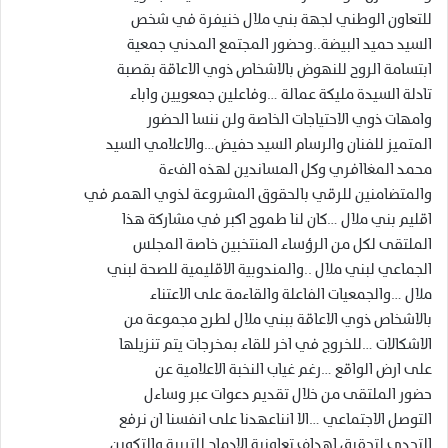
للتعاون الوطني لجهة بني ملال خنيفرة في شخص
السيد حميد البيضة..وحضور المجتمع المدني جمعية
ابتسامة الروح للنهوض بالاشخاص ذوي الاعاقة بقصبة
تادلة السيدة مليكة عمالة …وفاعلين جمعويين واباء
وامهات ذوي الاحتياجات الخاصة ولن ننسا الحضور
المتميز للفنان والرسام السيد حفيض…والاعلامي السيد
محمد المغاافري وكل المساندين لهذه الفءة
والمتضامنين للرقي بالحقوق المشروعة لذوي الهمم في
اقليم بني ملال …كان لنا طموح اكبر في مشاركة هذا
الملتقى لكل من الرؤساء المنتخبين خاصة المجلس
الجماعي لبني ملال ..والمندوبية الاقليمية للصحة لبني
ملال …والجمعيات الفاعلة والقاءمة على الاعتناء
بالاشخاص ذوي الاعاقة ببني ملال لطرح مجموعة من
الاشكالات …للخروج في اخر للقاء بمخرجات يتم تنزيلها
على ارض الواقع …رغم غياب النخبة الاعلامية عن
حضور الملتقى من خلال تقديم دعوات عبر وساءل
التوصل الاجتماعي …الا انناعهدنا على انفسنا ان نرفع
التحدي لتحقيق اهداف تعاونية الادماج للتربية والتكوين