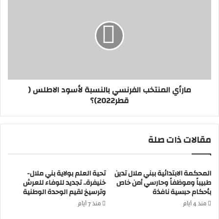
ي
ا
ة
ر
ا
أ
ل
ي
ج
ا
ه
ل
و
م
ي
ن
مارأي المنتخب الفرنسي بالنسبة لأسود الاطلس (
ة
ت
قطر2022)؟
2
خ
0
ب
ل
ا
و
ل
مقالات ذات صلة
ق
ف
ف
ر
ا
ن
ل
المحكمة الابتدائية ببني ملال تدين
تحية العلم بولاية بني ملال-
س
طبيباً وموظفاً وحارسي أمن خاص
خنيفرة.. تجديد للوفاء للعرش
ع
ي
بأحكام حبسية نافذة
وترسيخ لقيم الوحدة الوطنية
ن
ب
ف
ا
منذ 4 أيام
منذ 7 أيام
ض
ل