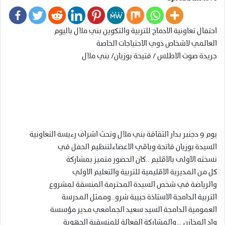
احتفال تعاونية الادماج للتربية والتكوين بني ملال باليوم
العالمي لاشخاص ذوي الاحتياجات الخاصة
جريدة صوت الاطلس / فتيحة بوزيان/ بني ملال
يوم 9 دجنبر بدار الثقافة بني ملال وتحث اشراف رءيسة التعاونية
السيدة بوزيان فاتحة وباقي الاعضاءلتنظيم الحفل في
نسخته الاولى بالاقليم ..كان الحضور متميز بمشاركة
كل من المديرية الاقليمية للتربية والتعليم الاولي
والرياضة في شخص السيدة المحترمة المنسقة لمشروع
التربية الدامجة الاستاذة حبيبة شرو..وممثل المدرسة
العمومية الدامجة السيد سعيد الجمامعي مدير مؤسسة
واد المخازن …والمشاركة الفعالة للمنسقية الجهوية