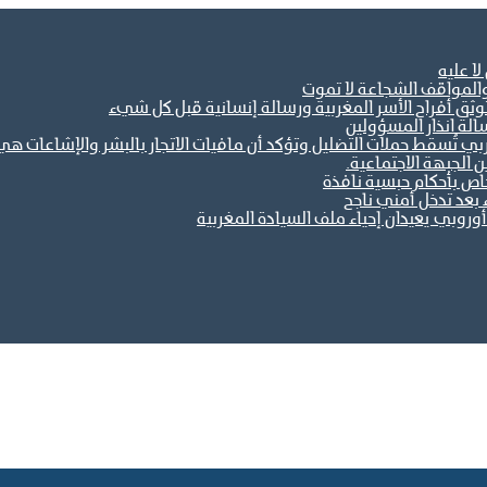
ا عليه
والمواقف الشجاعة لا تموت
ثق أفراح الأسر المغربية ورسالة إنسانية قبل كل شيء
الة انذار المسؤولين
مغربي تُسقط حملات التضليل وتؤكد أن مافيات الاتجار بالبشر والإشاعات
خاص بأحكام حبسية نافذة
 بعد تدخل أمني ناجح
وروبي يعيدان إحياء ملف السيادة المغربية