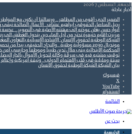
الجمعة, أغسطس 7 2026
أخبار عاجلة
الضمير الحي أقوى من المظاهر… ورسالتنا أن نكون مع المواطن ل
رحيل المناضل الحقوقي إبراهيم عشاف.. الأعمال الصالحة تبقى 
أنوار حسن يعلن عودته إلى مهنته الأصلية في التصوير… عدسة تو
مريرت اقليم خنيفرة تحتج من أجل الماء.حين يتحول العطش الى رس
الشبكة الوطنية لحقوق الإنسان: الإشادة الإسبانية بالتعاون ال
مونديال 2030 مسؤولية وطنية ..والنجاح الحقيقي يبدأ من تحصين الجبهة الاجتماعية.
المحكمة الابتدائية ببني ملال تدين طبيباً وموظفاً وحارسي أمن 
توقيف مشتبه فيه في سرقة وكالة لتحويل الأموال بالدار البيضاء
سبتة ومليلية في قلب الاهتمام الدولي.. وثيقة أمريكية وإعلام أ
بيان الشبكة الشبكة الوطنية لحقوق الانسان
فيسبوك
‫X
‫YouTube
انستقرام
القائمة
بحث عن
الرئيسية