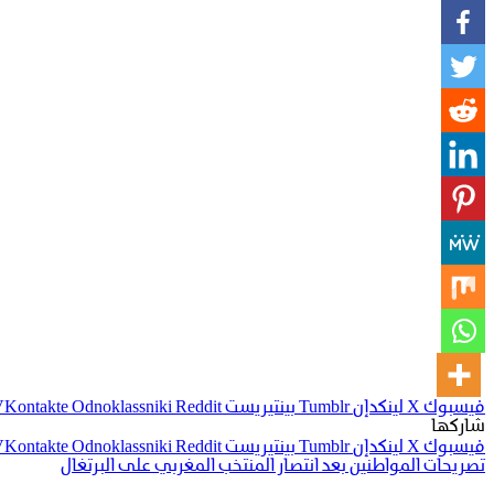
فيسبوك
‫X
لينكدإن
بينتيريست
Odnoklassniki
شاركها
فيسبوك
‫X
لينكدإن
بينتيريست
Odnoklassniki
تصريحات المواطنين بعد انتصار المنتخب المغربي على البرتغال