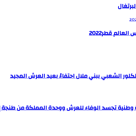
برتغال
لعالم قطر2022
لور الشعبي ببني ملال احتفاءً بعيد العرش المجيد
مة وطنية تجسد الوفاء للعرش ووحدة المملكة من طنجة إ