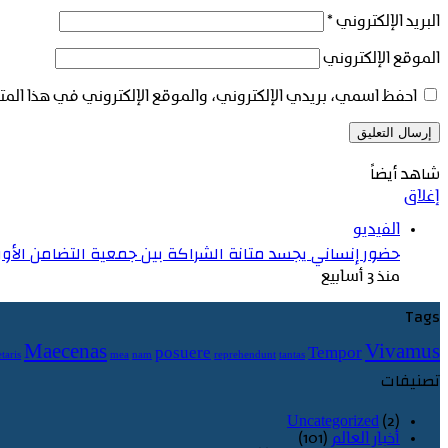
البريد الإلكتروني
*
الموقع الإلكتروني
احفظ اسمي، بريدي الإلكتروني، والموقع الإلكتروني في هذا المت
شاهد أيضاً
إغلاق
الفيديو
حضور إنساني يجسد متانة الشراكة بين جمعية التضامن الأو
منذ 3 أسابيع
Tags
Maecenas
Vivamus
posuere
Tempor
taris
mea
nam
reprehendunt
tantas
تصنيفات
Uncategorized
(2)
أخبار العالم
(101)