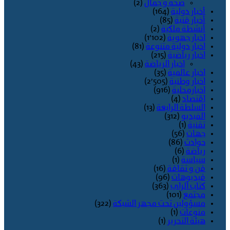
صحة و جمال
(2)
أخبار دولية
(164)
أخبار فنية
(85)
أنشطة ملكية
(2)
اخبار جهوية
(1٬102)
اخبار دولية متنوعة
(81)
اخبار رياضية
(215)
اخبار الرياضة
(43)
اخبار عالمية
(35)
اخبار وطنية
(2٬505)
اخبارمحلية
(916)
اقتصاد
(4)
السلطة الرابعة
(13)
الفيديو
(312)
تقنية
(1)
جهات
(56)
حوادث
(86)
رياضة
(6)
سياسة
(1)
فن و ثقافة
(16)
فيديوهات
(96)
كتاب الراي
(363)
مجتمع
(101)
مسؤولين تحت مجهر الشبكة
(322)
منوعات
(1)
هيئة التحرير
(1)