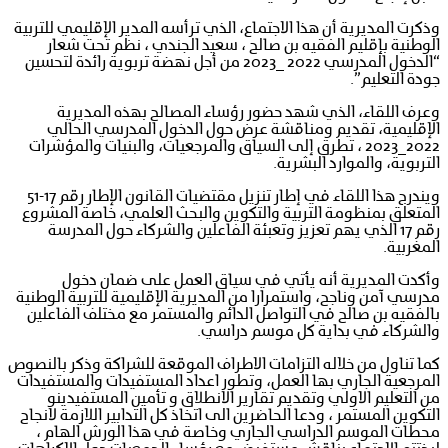
وذكرت المديرية أن هذا الاجتماع، الذي ترأسه المدير الإقليمي للتربية
الوطنية بإقليم الفقيه بن صالح ، سعيد الجندي ، نظم تحت شعار
“الدخول المدرسي 2022 _2023 من أجل نهضة تربوية رائدة لتحسين
جودة التعليم”.
وعرف اللقاء، الذي شهد حضور رؤساء المصالح بهذه المديرية
الإقليمية، تقديم ومناقشة عرض حول الدخول المدرسي الحالي
2022_2023 ، تطرق إلى السياق والمرجعيات، والبنيات والمؤشرات
التربوية، والموارد البشرية.
ويندرج هذا اللقاء في إطار تنزيل مقتضيات القانون الإطار رقم 17-51
المتعلق بمنظومة التربية والتكوين والبحث العلمي، خاصة المشروع
رقم 17 الذي يهم تعزيز وتعبئة الفاعلين والشركاء حول المدرسة
المغربية.
وأكدت المديرية أنه يأتي في سياق العمل على ضمان دخول
مدرسي آمن وناجح، واستمرارا من المديرية الإقليمية للتربية الوطنية
بالفقيه بن صالح في التواصل الدائم والمستمر مع مختلف الفاعلين
والشركاء في بداية كل موسم دراسي.
كما تناول من خلاله التزامات الاطراف الموقعة للشراكة وذكر بالنصوص
المرجعية الجاري بها العمل، وتطور اعداد المستفيدات والمستفيدات
من التعليم الاولي وتقديم تقارير الانطلاق و تأمين المستفيدينو
التكوين المستمر ، ودعا الحاضرين الى اتخاذ كل التدابير اللازمة لانجاح
محطات الموسم الدراسي الجاري وخاصة في هذا الورش الهام ،