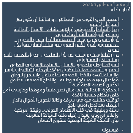
الجمعة, أغسطس 7 2026
أخبار عاجلة
الضمير الحي أقوى من المظاهر… ورسالتنا أن نكون مع
المواطن لا عليه
رحيل المناضل الحقوقي إبراهيم عشاف.. الأعمال الصالحة
تبقى والمواقف الشجاعة لا تموت
أنوار حسن يعلن عودته إلى مهنته الأصلية في التصوير…
عدسة توثق أفراح الأسر المغربية ورسالة إنسانية قبل كل
شيء
مريرت اقليم خنيفرة تحتج من أجل الماء.حين يتحول العطش الى
رسالة انذار المسؤولين
الشبكة الوطنية لحقوق الإنسان: الإشادة الإسبانية بالتعاون
المغربي تُسقط حملات التضليل وتؤكد أن مافيات الاتجار بالبشر
والإشاعات هي الخطر الحقيقي على أمن واستقرار الوطن
مونديال 2030 مسؤولية وطنية ..والنجاح الحقيقي يبدأ من
تحصين الجبهة الاجتماعية.
المحكمة الابتدائية ببني ملال تدين طبيباً وموظفاً وحارسي أمن
خاص بأحكام حبسية نافذة
توقيف مشتبه فيه في سرقة وكالة لتحويل الأموال بالدار
البيضاء بعد تدخل أمني ناجح
سبتة ومليلية في قلب الاهتمام الدولي.. وثيقة أمريكية
وإعلام أوروبي يعيدان إحياء ملف السيادة المغربية
بيان الشبكة الشبكة الوطنية لحقوق الانسان
فيسبوك