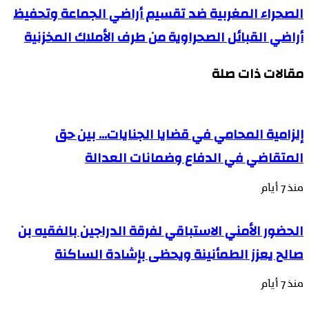
الصحراء المغربية ضد تقسيم أراضي الجماعة وتحفيظ
أراضي القبائل الصحراوية من طرف الأملاك المخزنية
مقالات ذات صلة
إلزامية المحامي في قضايا الجنايات… بين حق
المتقاضي في الدفاع وضمانات العدالة
منذ 7 أيام
الحضور الأمني الاستباقي لفرقة الدراجين بالفقيه بن
صالح يعزز الطمأنينة ويحظى بإشادة الساكنة
منذ 7 أيام