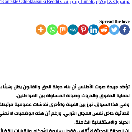
فيسبوك
‫X
لينكدإن
بينتيريست
Odnoklassniki
Spread the love
تؤكد جريدة صوت الأطلس أن بناء دولة الحق والقانون يظل رهين
لحماية الحقوق والحريات وصيانة المساواة بين المواطنين.
وفي هذا السياق، تبرز بين الفينة والأخرى نقاشات عمومية مرتبطة
قضائية داخل نفس المجال الترابي. ورغم أن هذه الوضعيات لا تعني
الحياد والاستقلالية الكاملة.
إن العدالة الحديثة لا تُقاس فقط بسلامة الأحكام والقرارات الق