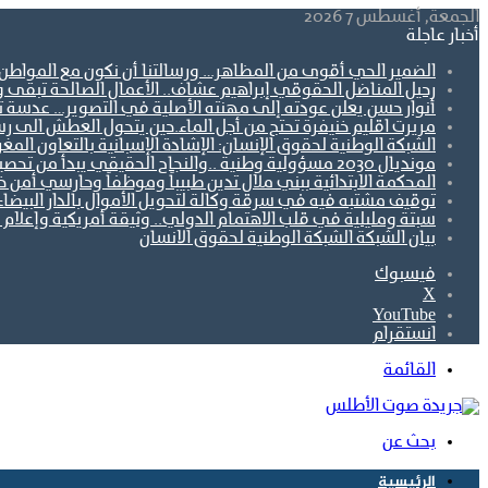
الجمعة, أغسطس 7 2026
أخبار عاجلة
الضمير الحي أقوى من المظاهر… ورسالتنا أن نكون مع المواطن ل
رحيل المناضل الحقوقي إبراهيم عشاف.. الأعمال الصالحة تبقى 
أنوار حسن يعلن عودته إلى مهنته الأصلية في التصوير… عدسة تو
مريرت اقليم خنيفرة تحتج من أجل الماء.حين يتحول العطش الى رس
الشبكة الوطنية لحقوق الإنسان: الإشادة الإسبانية بالتعاون ال
مونديال 2030 مسؤولية وطنية ..والنجاح الحقيقي يبدأ من تحصين الجبهة الاجتماعية.
المحكمة الابتدائية ببني ملال تدين طبيباً وموظفاً وحارسي أمن 
توقيف مشتبه فيه في سرقة وكالة لتحويل الأموال بالدار البيضاء
سبتة ومليلية في قلب الاهتمام الدولي.. وثيقة أمريكية وإعلام أ
بيان الشبكة الشبكة الوطنية لحقوق الانسان
فيسبوك
‫X
‫YouTube
انستقرام
القائمة
بحث عن
الرئيسية