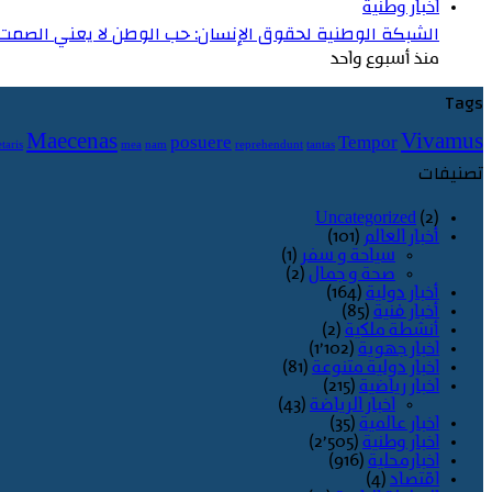
اخبار وطنية
الشبكة الوطنية لحقوق الإنسان: حب الوطن لا يعني الصمت عن
منذ أسبوع واحد
Tags
Maecenas
Vivamus
posuere
Tempor
taris
mea
nam
reprehendunt
tantas
تصنيفات
Uncategorized
(2)
أخبار العالم
(101)
سياحة و سفر
(1)
صحة و جمال
(2)
أخبار دولية
(164)
أخبار فنية
(85)
أنشطة ملكية
(2)
اخبار جهوية
(1٬102)
اخبار دولية متنوعة
(81)
اخبار رياضية
(215)
اخبار الرياضة
(43)
اخبار عالمية
(35)
اخبار وطنية
(2٬505)
اخبارمحلية
(916)
اقتصاد
(4)