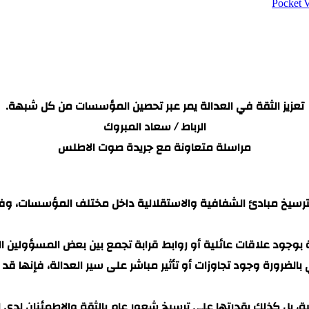
‫Pocket
تعزيز الثقة في العدالة يمر عبر تحصين المؤسسات من كل شبهة.
الرباط / سعاد المبروك
مراسلة متعاونة مع جريدة صوت الاطلس
ًا بترسيخ مبادئ الشفافية والاستقلالية داخل مختلف المؤسسات،
 بوجود علاقات عائلية أو روابط قرابة تجمع بين بعض المسؤولين ا
 بالضرورة وجود تجاوزات أو تأثير مباشر على سير العدالة، فإنها 
ضائية، بل كذلك بقدرتها على ترسيخ شعور عام بالثقة والاطمئنان 