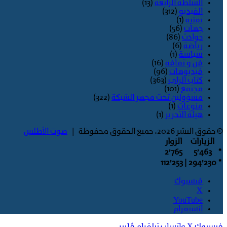
السلطة الرابعة
(13)
الفيديو
(312)
تقنية
(1)
جهات
(56)
حوادث
(86)
رياضة
(6)
سياسة
(1)
فن و ثقافة
(16)
فيديوهات
(96)
كتاب الراي
(363)
مجتمع
(101)
مسؤولين تحت مجهر الشبكة
(322)
منوعات
(1)
هيئة التحرير
(1)
© حقوق النشر 2026، جميع الحقوق محفوظة |
صوت الأطلس
الزيارات
الزوار
2٬765
5٬463
*
| 112٬253
294٬230
*
فيسبوك
‫X
‫YouTube
انستقرام
فيسبوك
‫X
واتساب
تيلقرام
ڤايبر