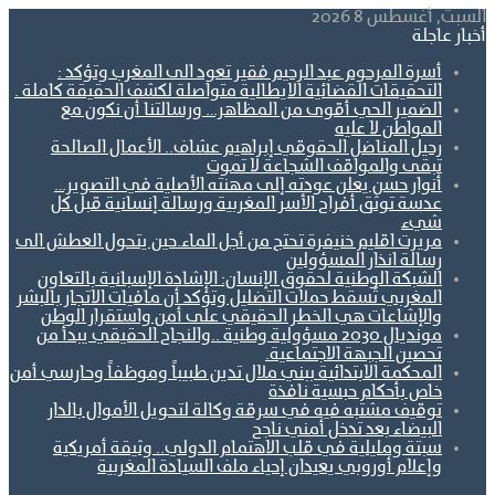
السبت, أغسطس 8 2026
أخبار عاجلة
أسرة المرحوم عبد الرحيم فقير تعود الى المغرب وتؤكد :
التحقيقات القضائية الايطالية متواصلة لكشف الحقيقة كاملة .
الضمير الحي أقوى من المظاهر… ورسالتنا أن نكون مع
المواطن لا عليه
رحيل المناضل الحقوقي إبراهيم عشاف.. الأعمال الصالحة
تبقى والمواقف الشجاعة لا تموت
أنوار حسن يعلن عودته إلى مهنته الأصلية في التصوير…
عدسة توثق أفراح الأسر المغربية ورسالة إنسانية قبل كل
شيء
مريرت اقليم خنيفرة تحتج من أجل الماء.حين يتحول العطش الى
رسالة انذار المسؤولين
الشبكة الوطنية لحقوق الإنسان: الإشادة الإسبانية بالتعاون
المغربي تُسقط حملات التضليل وتؤكد أن مافيات الاتجار بالبشر
والإشاعات هي الخطر الحقيقي على أمن واستقرار الوطن
مونديال 2030 مسؤولية وطنية ..والنجاح الحقيقي يبدأ من
تحصين الجبهة الاجتماعية.
المحكمة الابتدائية ببني ملال تدين طبيباً وموظفاً وحارسي أمن
خاص بأحكام حبسية نافذة
توقيف مشتبه فيه في سرقة وكالة لتحويل الأموال بالدار
البيضاء بعد تدخل أمني ناجح
سبتة ومليلية في قلب الاهتمام الدولي.. وثيقة أمريكية
وإعلام أوروبي يعيدان إحياء ملف السيادة المغربية