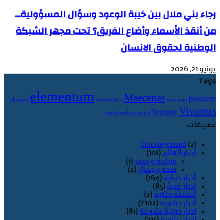
رجاء بني ملال بين خيبة الوعود وسؤال المسؤولية…
من أنقذ الأسماء وأضاع الفريق؟ تحت مجهر الشبكة
الوطنية لحقوق الانسان
يونيو 21, 2026
Tags
elementum
Maecenas
posuere
aliquam
interpretaris
mea
nam
Vivamus
Tempor
reprehendunt
tantas
تصنيفات
Uncategorized
(2)
أخبار العالم
(101)
سياحة و سفر
(1)
صحة و جمال
(2)
أخبار دولية
(164)
أخبار فنية
(85)
أنشطة ملكية
(2)
اخبار جهوية
(1٬102)
اخبار دولية متنوعة
(81)
اخبار رياضية
(215)