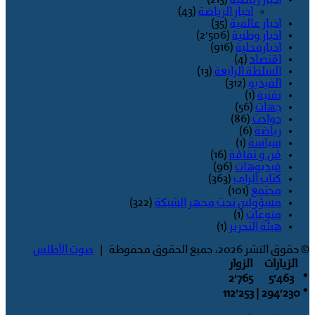
اخبار الرياضة
(43)
اخبار عالمية
(35)
اخبار وطنية
(2٬506)
اخبارمحلية
(916)
اقتصاد
(4)
السلطة الرابعة
(13)
الفيديو
(312)
تقنية
(1)
جهات
(56)
حوادث
(86)
رياضة
(6)
سياسة
(1)
فن و ثقافة
(16)
فيديوهات
(96)
كتاب الراي
(363)
مجتمع
(101)
مسؤولين تحت مجهر الشبكة
(322)
منوعات
(1)
هيئة التحرير
(1)
© حقوق النشر 2026، جميع الحقوق محفوظة |
صوت الأطلس
الزيارات
الزوار
2٬765
5٬463
*
| 112٬253
294٬230
*