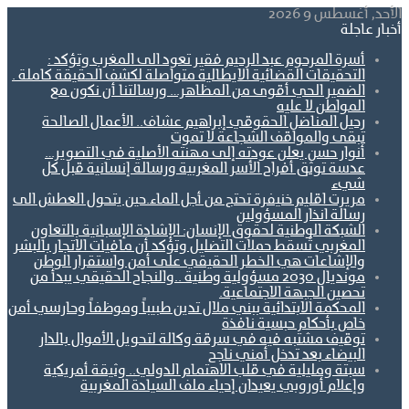
الأحد, أغسطس 9 2026
أخبار عاجلة
أسرة المرحوم عبد الرحيم فقير تعود الى المغرب وتؤكد :
التحقيقات القضائية الايطالية متواصلة لكشف الحقيقة كاملة .
الضمير الحي أقوى من المظاهر… ورسالتنا أن نكون مع
المواطن لا عليه
رحيل المناضل الحقوقي إبراهيم عشاف.. الأعمال الصالحة
تبقى والمواقف الشجاعة لا تموت
أنوار حسن يعلن عودته إلى مهنته الأصلية في التصوير…
عدسة توثق أفراح الأسر المغربية ورسالة إنسانية قبل كل
شيء
مريرت اقليم خنيفرة تحتج من أجل الماء.حين يتحول العطش الى
رسالة انذار المسؤولين
الشبكة الوطنية لحقوق الإنسان: الإشادة الإسبانية بالتعاون
المغربي تُسقط حملات التضليل وتؤكد أن مافيات الاتجار بالبشر
والإشاعات هي الخطر الحقيقي على أمن واستقرار الوطن
مونديال 2030 مسؤولية وطنية ..والنجاح الحقيقي يبدأ من
تحصين الجبهة الاجتماعية.
المحكمة الابتدائية ببني ملال تدين طبيباً وموظفاً وحارسي أمن
خاص بأحكام حبسية نافذة
توقيف مشتبه فيه في سرقة وكالة لتحويل الأموال بالدار
البيضاء بعد تدخل أمني ناجح
سبتة ومليلية في قلب الاهتمام الدولي.. وثيقة أمريكية
وإعلام أوروبي يعيدان إحياء ملف السيادة المغربية