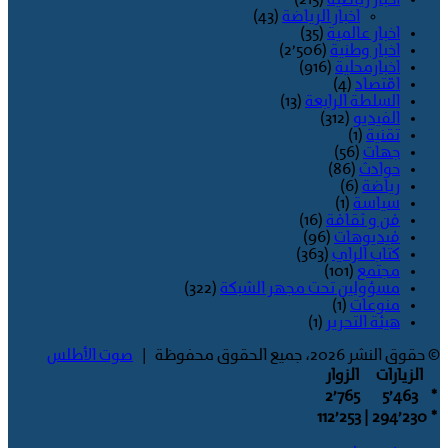
اخبار رياضية
(215)
اخبار الرياضة
(43)
اخبار عالمية
(35)
اخبار وطنية
(2٬506)
اخبارمحلية
(916)
اقتصاد
(4)
السلطة الرابعة
(13)
الفيديو
(312)
تقنية
(1)
جهات
(56)
حوادث
(86)
رياضة
(6)
سياسة
(1)
فن و ثقافة
(16)
فيديوهات
(96)
كتاب الراي
(363)
مجتمع
(101)
مسؤولين تحت مجهر الشبكة
(322)
منوعات
(1)
هيئة التحرير
(1)
© حقوق النشر 2026، جميع الحقوق محفوظة |
صوت الأطلس
الزيارات
الزوار
2٬765
5٬463
*
| 112٬253
294٬230
*