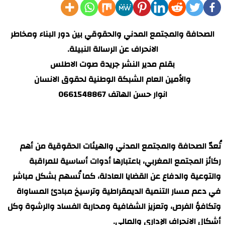
الصحافة والمجتمع المدني والحقوقي بين دور البناء ومخاطر
الانحراف عن الرسالة النبيلة.
بقلم مدير النشر جريدة صوت الاطلس
والأمين العام الشبكة الوطنية لحقوق الانسان
انوار حسن الهاتف 0661548867
تُعدّ الصحافة والمجتمع المدني والهيئات الحقوقية من أهم
ركائز المجتمع المغربي، باعتبارها أدوات أساسية للمراقبة
والتوعية والدفاع عن القضايا العادلة، كما تُسهم بشكل مباشر
في دعم مسار التنمية الديمقراطية وترسيخ مبادئ المساواة
وتكافؤ الفرص، وتعزيز الشفافية ومحاربة الفساد والرشوة وكل
أشكال الانحراف الإداري والمالي.