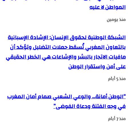
المواطن لا عليه
منذ يومين
الشبكة الوطنية لحقوق الإنسان: الإشادة الإسبانية
بالتعاون المغربي تُسقط حملات التضليل وتؤكد أن
مافيات الاتجار بالبشر والإشاعات هي الخطر الحقيقي
على أمن واستقرار الوطن
منذ 5 أيام
“الوطن أمانة… والوعي الشعبي صمام أمان المغرب
في وجه الفتنة ودعاة الفوضى”
منذ 7 أيام