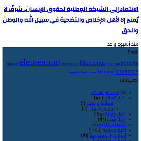
الانتماء إلى الشبكة الوطنية لحقوق الإنسان.. شرفٌ لا
يُمنح إلا لأهل الإخلاص والتضحية في سبيل الله والوطن
والحق
منذ أسبوع واحد
Tags
elementum
Maecenas
posuere
aliquam
interpretaris
mea
nam
Vivamus
Tempor
reprehendunt
tantas
تصنيفات
Uncategorized
(2)
أخبار العالم
(101)
سياحة و سفر
(1)
صحة و جمال
(2)
أخبار دولية
(164)
أخبار فنية
(85)
أنشطة ملكية
(2)
اخبار جهوية
(1٬102)
اخبار دولية متنوعة
(81)