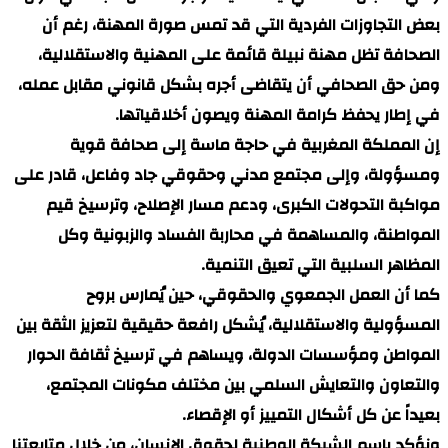
بعض التجاوزات الفردية التي قد تمس صورة المهنة، رغم أن
الصحافة تظل مهنة نبيلة قائمة على المهنية والاستقلالية،
ومن حق الصحافي أن يتقاضى أجره بشكل قانوني مقابل عمله،
في إطار يحفظ كرامة المهنة ويصون أخلاقياتها.
إن المملكة المغربية في حاجة ماسة إلى صحافة قوية
ومسؤولة، وإلى مجتمع مدني وحقوقي جاد وفاعل، قادر على
مواكبة التحولات الكبرى، ودعم مسار الإصلاح، وترسيخ قيم
المواطنة، والمساهمة في محاربة الفساد والزبونية وكل
المظاهر السلبية التي تعيق التنمية.
كما أن العمل الجمعوي والحقوقي، حين يُمارس بروح
المسؤولية والاستقلالية، يُشكل رافعة حقيقية لتعزيز الثقة بين
المواطن ومؤسسات الدولة، ويساهم في ترسيخ ثقافة الحوار
والتعاون والتعايش السلمي بين مختلف مكونات المجتمع،
بعيداً عن كل أشكال التمييز أو الإقصاء.
ونؤكد باسم الشبكة الوطنية لحقوق الإنسان، من خلال متابعتنا