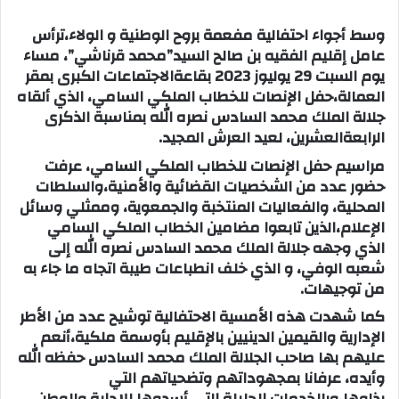
وسط أجواء احتفالية مفعمة بروح الوطنية و الولاء،ترأس
عامل إقليم الفقيه بن صالح السيد”محمد قرناشي”، مساء
يوم السبت 29 يوليوز 2023 بقاعةالاجتماعات الكبرى بمقر
العمالة،حفل الإنصات للخطاب الملكي السامي، الذي ألقاه
جلالة الملك محمد السادس نصره الله بمناسبة الذكرى
الرابعةالعشرين، لعيد العرش المجيد.
مراسيم حفل الإنصات للخطاب الملكي السامي، عرفت
حضور عدد من الشخصيات القضائية والأمنية،والسلطات
المحلية، والفعاليات المنتخبة والجمعوية، وممثلي وسائل
الإعلام،الذين تابعوا مضامين الخطاب الملكي السامي
الذي وجهه جلالة الملك محمد السادس نصره الله إلى
شعبه الوفي، و الذي خلف انطباعات طيبة اتجاه ما جاء به
من توجيهات.
كما شهدت هذه الأمسية الاحتفالية توشيح عدد من الأطر
الإدارية والقيمين الدينيين بالإقليم بأوسمة ملكية،أنعم
عليهم بها صاحب الجلالة الملك محمد السادس حفظه الله
وأيده، عرفانا بمجهوداتهم وتضحياتهم التي
بذلوها،وبالخدمات الجليلة التي أسدوها للإدارة وللوطن