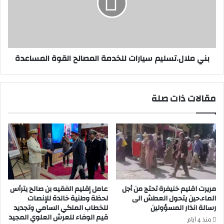
ت
ل
ا
ا
ل
ل
ف
.
ل
ت
بني ملال.تسليم سيارات للخدمة المصالح القوة المساعدة
ا
س
ح
ل
ي
ي
ة
م
مقالات ذات صلة
ت
س
ع
ي
و
ا
د
ر
م
ا
ن
ت
ج
ل
د
ل
ي
خ
مريرت اقليم خنيفرة تحتج من أجل
عامل إقليم الفقيه بن صالح يترأس
د
د
الماء.حين يتحول العطش الى
لحظة وطنية خالدة للإنصات
ب
م
رسالة انذار المسؤولين
للخطاب الملكي السامي وتجديد
م
قيم الوفاء للعرش العلوي المجيد
ة
منذ 4 أيام