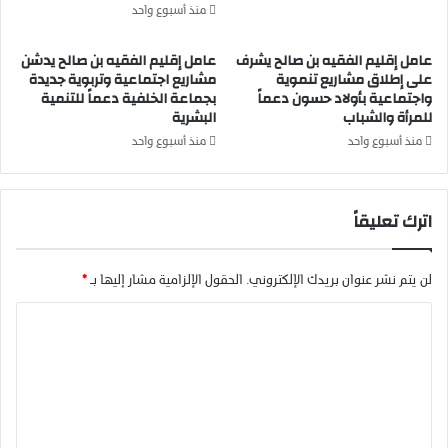
ن
ا
منذ أسبوع واحد
ط
ل
ق
م
عامل إقليم الفقيه بن صالح يشرف
عامل إقليم الفقيه بن صالح يدشن
ة
ص
على إطلاق مشاريع تنموية
مشاريع اجتماعية وتربوية جديدة
م
ا
واجتماعية بأولاد حسون دعماً
بجماعة الخلفية دعماً للتنمية
ج
ل
للمرأة والشباب
البشرية
ا
ح
منذ أسبوع واحد
منذ أسبوع واحد
ط
ا
ل
ق
اترك تعليقاً
و
ة
ا
ل
لن يتم نشر عنوان بريدك الإلكتروني.
الحقول الإلزامية مشار إليها بـ
*
م
ا
س
ا
ل
ع
ت
د
ة
ع
ل