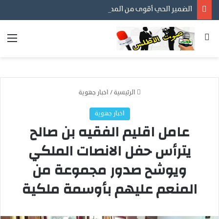
الضمير الحي أقوى من المظاهر… ورسالتنا أن نكون مع المواطن لا عليه
بحث عن
الق
الرئيسية
/
اخبار جهوية
اخبار جهوية
عامل اقليم الفقيه بن صالح
يترأس حفل الانصات الملكي
ويوشح صدور مجموعة من
المنعم عليهم بأوسمة ملكية