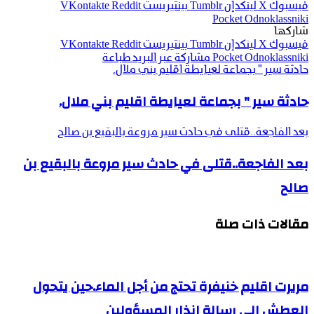
فيسبوك
‫X
لينكدإن
بينتيريست
‫Pocket
Odnoklassniki
شاركها
فيسبوك
‫X
لينكدإن
بينتيريست
Odnoklassniki
‫Pocket
مشاركة عبر البريد
طباعة
حادثة سير " بجماعة لعيايطة اقليم بني ملال.
حادثة سير " بجماعة لعيايطة اقليم بني ملال.
بعد الفاجعة..قتلى في حادث سير مروعة بالبقيع بن صالح
بعد الفاجعة..قتلى في حادث سير مروعة بالبقيع بن
صالح
مقالات ذات صلة
مريرت اقليم خنيفرة تحتج من أجل الماء.حين يتحول
العطش الى رسالة انذار المسؤولين