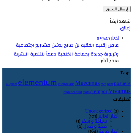
شاهد أيضاً
إغلاق
اخبار جهوية
عامل إقليم الفقيه بن صالح يدشن مشاريع اجتماعية
وتربوية جديدة بجماعة الخلفية دعماً للتنمية البشرية
منذ 7 أيام
Tags
elementum
Maecenas
posuere
aliquam
interpretaris
mea
nam
Vivamus
Tempor
reprehendunt
tantas
تصنيفات
Uncategorized
(2)
أخبار العالم
(101)
سياحة و سفر
(1)
صحة و جمال
(2)
أخبار دولية
(164)