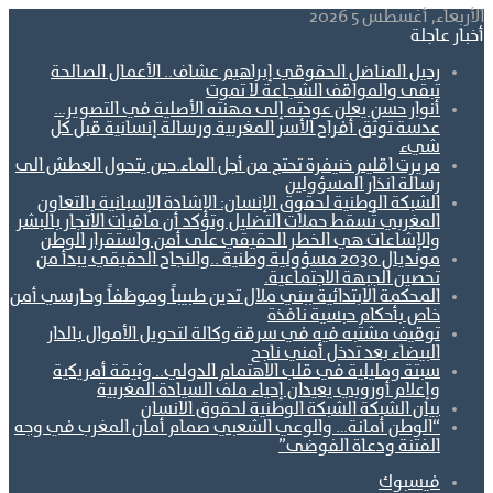
الأربعاء, أغسطس 5 2026
أخبار عاجلة
رحيل المناضل الحقوقي إبراهيم عشاف.. الأعمال الصالحة
تبقى والمواقف الشجاعة لا تموت
أنوار حسن يعلن عودته إلى مهنته الأصلية في التصوير…
عدسة توثق أفراح الأسر المغربية ورسالة إنسانية قبل كل
شيء
مريرت اقليم خنيفرة تحتج من أجل الماء.حين يتحول العطش الى
رسالة انذار المسؤولين
الشبكة الوطنية لحقوق الإنسان: الإشادة الإسبانية بالتعاون
المغربي تُسقط حملات التضليل وتؤكد أن مافيات الاتجار بالبشر
والإشاعات هي الخطر الحقيقي على أمن واستقرار الوطن
مونديال 2030 مسؤولية وطنية ..والنجاح الحقيقي يبدأ من
تحصين الجبهة الاجتماعية.
المحكمة الابتدائية ببني ملال تدين طبيباً وموظفاً وحارسي أمن
خاص بأحكام حبسية نافذة
توقيف مشتبه فيه في سرقة وكالة لتحويل الأموال بالدار
البيضاء بعد تدخل أمني ناجح
سبتة ومليلية في قلب الاهتمام الدولي.. وثيقة أمريكية
وإعلام أوروبي يعيدان إحياء ملف السيادة المغربية
بيان الشبكة الشبكة الوطنية لحقوق الانسان
“الوطن أمانة… والوعي الشعبي صمام أمان المغرب في وجه
الفتنة ودعاة الفوضى”
فيسبوك