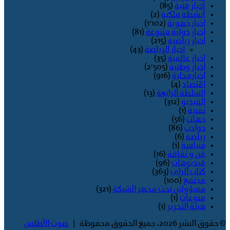
أخبار فنية
(85)
أنشطة ملكية
(2)
اخبار جهوية
(1٬102)
اخبار دولية متنوعة
(81)
اخبار رياضية
(215)
اخبار الرياضة
(43)
اخبار عالمية
(35)
اخبار وطنية
(2٬505)
اخبارمحلية
(916)
اقتصاد
(4)
السلطة الرابعة
(13)
الفيديو
(312)
تقنية
(1)
جهات
(56)
حوادث
(86)
رياضة
(6)
سياسة
(1)
فن و ثقافة
(16)
فيديوهات
(96)
كتاب الراي
(363)
مجتمع
(100)
مسؤولين تحت مجهر الشبكة
(321)
منوعات
(1)
هيئة التحرير
(1)
© حقوق النشر 2026، جميع الحقوق محفوظة |
صوت الأطلس