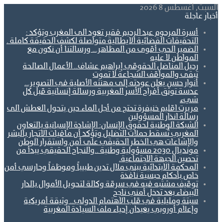
السبت, أغسطس 8 2026
أخبار عاجلة
أسرة المرحوم عبد الرحيم فقير تعود الى المغرب وتؤكد :
التحقيقات القضائية الايطالية متواصلة لكشف الحقيقة كاملة .
الضمير الحي أقوى من المظاهر… ورسالتنا أن نكون مع
المواطن لا عليه
رحيل المناضل الحقوقي إبراهيم عشاف.. الأعمال الصالحة
تبقى والمواقف الشجاعة لا تموت
أنوار حسن يعلن عودته إلى مهنته الأصلية في التصوير…
عدسة توثق أفراح الأسر المغربية ورسالة إنسانية قبل كل
شيء
مريرت اقليم خنيفرة تحتج من أجل الماء.حين يتحول العطش الى
رسالة انذار المسؤولين
الشبكة الوطنية لحقوق الإنسان: الإشادة الإسبانية بالتعاون
المغربي تُسقط حملات التضليل وتؤكد أن مافيات الاتجار بالبشر
والإشاعات هي الخطر الحقيقي على أمن واستقرار الوطن
مونديال 2030 مسؤولية وطنية ..والنجاح الحقيقي يبدأ من
تحصين الجبهة الاجتماعية.
المحكمة الابتدائية ببني ملال تدين طبيباً وموظفاً وحارسي أمن
خاص بأحكام حبسية نافذة
توقيف مشتبه فيه في سرقة وكالة لتحويل الأموال بالدار
البيضاء بعد تدخل أمني ناجح
سبتة ومليلية في قلب الاهتمام الدولي.. وثيقة أمريكية
وإعلام أوروبي يعيدان إحياء ملف السيادة المغربية