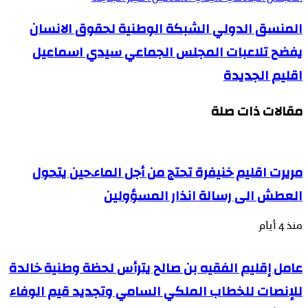
المنسق الدولي الشبكة الوطنية لحقوق الانسان
يفضح تلاعبات المجلس الجماعي سيدي اسماعيل
اقليم الجديدة
مقالات ذات صلة
مريرت اقليم خنيفرة تحتج من أجل الماء.حين يتحول
العطش الى رسالة انذار المسؤولين
منذ 4 أيام
عامل إقليم الفقيه بن صالح يترأس لحظة وطنية خالدة
للإنصات للخطاب الملكي السامي وتجديد قيم الوفاء