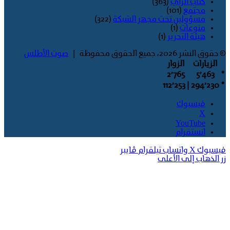
كتاب الراي
(363)
مجتمع
(101)
مسؤولين تحت مجهر الشبكة
(322)
منوعات
(1)
هيئة التحرير
(1)
© حقوق النشر 2026، جميع الحقوق محفوظة |
صوت الأطلس
الزيارات
الزوار
2٬765
5٬463
*
| 112٬253
294٬230
*
فيسبوك
‫X
‫YouTube
انستقرام
فيسبوك
‫X
واتساب
تيلقرام
ڤايبر
زر الذهاب إلى الأعلى