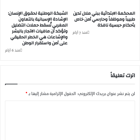
ج
ش
ه
ب
المحكمة الابتدائية ببني ملال تدين
الشبكة الوطنية لحقوق الإنسان:
ر
ك
طبيباً وموظفاً وحارسي أمن خاص
الإشادة الإسبانية بالتعاون
ا
بأحكام حبسية نافذة
المغربي تُسقط حملات التضليل
ة
وتؤكد أن مافيات الاتجار بالبشر
ل
ا
منذ 7 أيام
والإشاعات هي الخطر الحقيقي
ش
ل
على أمن واستقرار الوطن
ب
و
ك
ط
منذ 6 أيام
ة
ن
ا
ي
ل
ة
اترك تعليقاً
و
ل
ط
ح
ن
ق
لن يتم نشر عنوان بريدك الإلكتروني.
الحقول الإلزامية مشار إليها بـ
*
ي
و
ة
ق
ا
ل
ا
ل
ح
ل
ق
إ
ت
و
ن
ع
ق
س