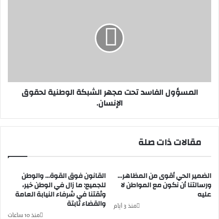
ل
ل
س
م
ا
س
ل
ؤ
ا
و
ق
ل
ل
ا
ي
ل
المسؤول الفاسد تحت مجهر الشبكة الوطنية لحقوق
م
ف
الإنسان.
ي
ا
ب
س
ن
د
ي
ت
مقالات ذات صلة
م
ح
ل
ت
ا
م
ل
الضمير الحي أقوى من المظاهر…
القانون فوق القوة… والوطن
ج
ورسالتنا أن نكون مع المواطن لا
للجميع: ما زال في الوطن خير،
ت
ه
عليه
وثقتنا في شرفاء النيابة العامة
ح
ر
والقضاء ثابتة
ت
ا
منذ 3 أيام
م
ل
منذ 10 ساعات