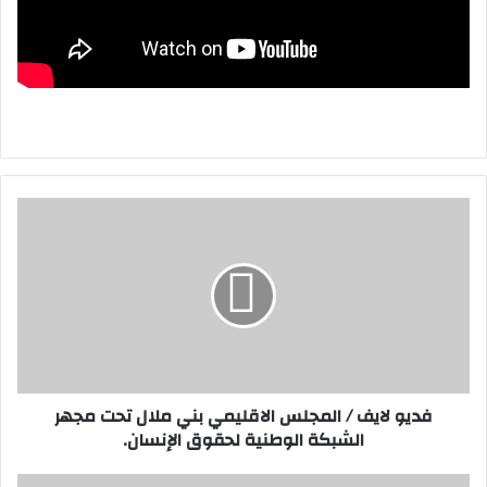
ف
د
ي
و
ل
ا
ي
ف
/
فديو لايف / المجلس الاقليمي بني ملال تحت مجهر
ا
الشبكة الوطنية لحقوق الإنسان.
ل
م
ج
ا