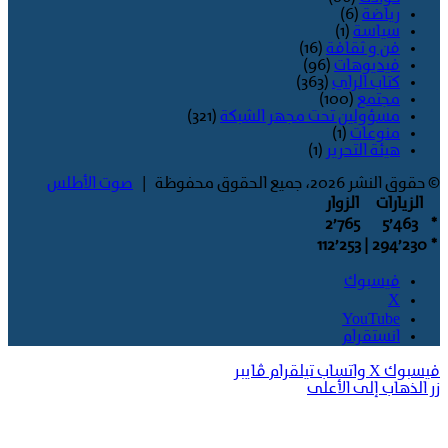
رياضة
(6)
سياسة
(1)
فن و ثقافة
(16)
فيديوهات
(96)
كتاب الراي
(363)
مجتمع
(100)
مسؤولين تحت مجهر الشبكة
(321)
منوعات
(1)
هيئة التحرير
(1)
© حقوق النشر 2026، جميع الحقوق محفوظة |
صوت الأطلس
الزيارات
الزوار
2٬765
5٬463
*
| 112٬253
294٬230
*
فيسبوك
‫X
‫YouTube
انستقرام
فيسبوك
‫X
واتساب
تيلقرام
ڤايبر
زر الذهاب إلى الأعلى