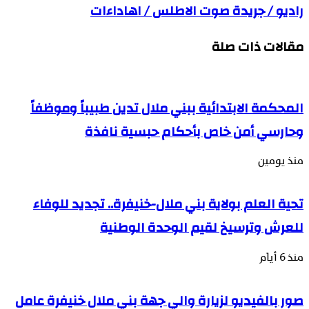
راديو / جريدة صوت الاطلس / اهاداءات
مقالات ذات صلة
المحكمة الابتدائية ببني ملال تدين طبيباً وموظفاً
وحارسي أمن خاص بأحكام حبسية نافذة
منذ يومين
تحية العلم بولاية بني ملال-خنيفرة.. تجديد للوفاء
للعرش وترسيخ لقيم الوحدة الوطنية
منذ 6 أيام
صور بالفيديو لزيارة والي جهة بني ملال خنيفرة عامل