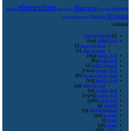
elementum
Maecenas
posuere
aliquam
interpretaris
mea
nam
Vivamus
Tempor
reprehendunt
tantas
تصنيفات
Uncategorized
(2)
أخبار العالم
(101)
سياحة و سفر
(1)
صحة و جمال
(2)
أخبار دولية
(164)
أخبار فنية
(85)
أنشطة ملكية
(2)
اخبار جهوية
(1٬102)
اخبار دولية متنوعة
(81)
اخبار رياضية
(215)
اخبار الرياضة
(43)
اخبار عالمية
(35)
اخبار وطنية
(2٬505)
اخبارمحلية
(916)
اقتصاد
(4)
السلطة الرابعة
(13)
الفيديو
(312)
تقنية
(1)
جهات
(56)
حوادث
(86)