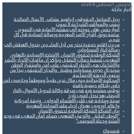
الخميس, أغسطس 6 2026
أخبار عاجلة
رحيل المناضل الحقوقي إبراهيم عشاف.. الأعمال الصالحة
تبقى والمواقف الشجاعة لا تموت
أنوار حسن يعلن عودته إلى مهنته الأصلية في التصوير…
عدسة توثق أفراح الأسر المغربية ورسالة إنسانية قبل كل
شيء
مريرت اقليم خنيفرة تحتج من أجل الماء.حين يتحول العطش الى
رسالة انذار المسؤولين
الشبكة الوطنية لحقوق الإنسان: الإشادة الإسبانية بالتعاون
المغربي تُسقط حملات التضليل وتؤكد أن مافيات الاتجار بالبشر
والإشاعات هي الخطر الحقيقي على أمن واستقرار الوطن
مونديال 2030 مسؤولية وطنية ..والنجاح الحقيقي يبدأ من
تحصين الجبهة الاجتماعية.
المحكمة الابتدائية ببني ملال تدين طبيباً وموظفاً وحارسي أمن
خاص بأحكام حبسية نافذة
توقيف مشتبه فيه في سرقة وكالة لتحويل الأموال بالدار
البيضاء بعد تدخل أمني ناجح
سبتة ومليلية في قلب الاهتمام الدولي.. وثيقة أمريكية
وإعلام أوروبي يعيدان إحياء ملف السيادة المغربية
بيان الشبكة الشبكة الوطنية لحقوق الانسان
“الوطن أمانة… والوعي الشعبي صمام أمان المغرب في وجه
الفتنة ودعاة الفوضى”
فيسبوك