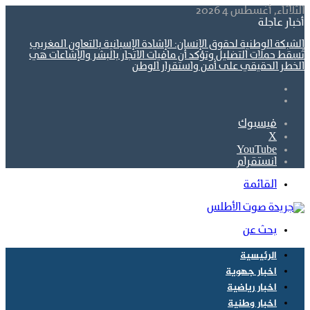
الثلاثاء, أغسطس 4 2026
أخبار عاجلة
الشبكة الوطنية لحقوق الإنسان: الإشادة الإسبانية بالتعاون المغربي
تُسقط حملات التضليل وتؤكد أن مافيات الاتجار بالبشر والإشاعات هي
الخطر الحقيقي على أمن واستقرار الوطن
فيسبوك
‫X
‫YouTube
انستقرام
القائمة
بحث عن
الرئيسية
اخبار جهوية
اخبار رياضية
اخبار وطنية