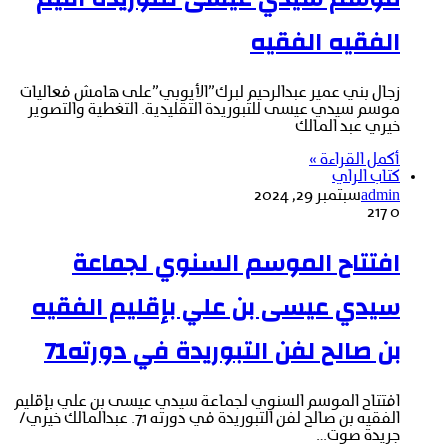
الفقيه الفقيه
زجال بني عمير عبدالرحيم لبرك”الأيوبي”على هامش فعاليات
موسم سيدي عيسى للتبوريدة التقليدية. التغطية والتصوير
خيري عبد المالك
أكمل القراءة »
كتاب الراي
admin
سبتمبر 29, 2024
217
0
افتتاح الموسم السنوي لجماعة
سيدي عيسى بن علي بإقليم الفقيه
بن صالح لفن التبوريدة في دورته71
افتتاح الموسم السنوي لجماعة سيدي عيسى بن علي بإقليم
الفقيه بن صالح لفن التبوريدة في دورته 71. عبدالمالك خيري/
جريدة صوت…