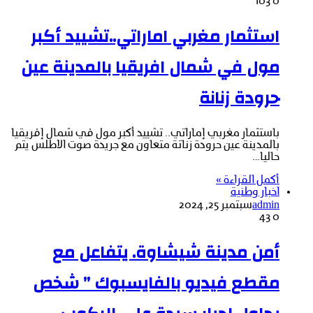
103
0
استثمار مغربي اماراتي..تشييد أكبر
مول في شمال افريقيا بالمدينة عين
حرودة زنانة
باستثمار مغربي إماراتي.. تشييد أكبر مول في شمال إفريقيا
بالمدينة عين حرودة زناتة متعاون مع جريدة صوت الاطلس يتم
حاليا…
أكمل القراءة »
اخبار وطنية
admin
سبتمبر 25, 2024
43
0
أمن مدينة شيشاوة. يتفاعل مع
مقطع فيديو بالفايسبوك ” شخص