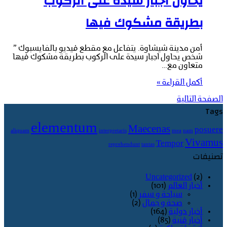
يحاول اجبار سيدة على الركوب
بطريقة مشكوك فيها
أمن مدينة شيشاوة. يتفاعل مع مقطع فيديو بالفايسبوك ”
شخص يحاول اجبار سيدة على الركوب بطريقة مشكوك فيها
متعاون مع…
أكمل القراءة »
الصفحة التالية
Tags
elementum
Maecenas
posuere
aliquam
interpretaris
mea
nam
Vivamus
Tempor
reprehendunt
tantas
تصنيفات
Uncategorized
(2)
أخبار العالم
(101)
سياحة و سفر
(1)
صحة و جمال
(2)
أخبار دولية
(164)
أخبار فنية
(85)