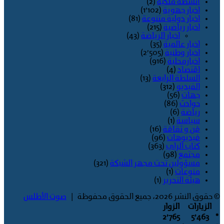
أنشطة ملكية
(2)
اخبار جهوية
(1٬102)
اخبار دولية متنوعة
(81)
اخبار رياضية
(215)
اخبار الرياضة
(43)
اخبار عالمية
(35)
اخبار وطنية
(2٬505)
اخبارمحلية
(916)
اقتصاد
(4)
السلطة الرابعة
(13)
الفيديو
(312)
جهات
(56)
حوادث
(86)
رياضة
(6)
سياسة
(1)
فن و ثقافة
(16)
فيديوهات
(96)
كتاب الراي
(363)
مجتمع
(98)
مسؤولين تحت مجهر الشبكة
(321)
منوعات
(1)
هيئة التحرير
(1)
© حقوق النشر 2026، جميع الحقوق محفوظة |
صوت الأطلس
الزيارات
الزوار
2٬765
5٬463
*