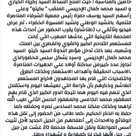
خاصين بالمناسبة ؛ حيث افتتح النشاط السيد زكرياء الخياري
و السيد محمد كمال الإدريسي الملقب ” بكيتو” وعلى
رأسهم السيد يوسف حمزة رئيس جمعية الشرفاء المناصرة
للتنمية بالنشيد الوطني ونشيد المسيرة الخضراء ، تم عرض
فيديو وثائقي ب (طتاشاو) يقرب الحضور من أحداث هذه
الملحمة التاريخية التي عاشها المغرب التي أبانت
للمستعمر التلاحم الكبير والقوي والفطري بين الملك
وشعبه، بعد ذلك تدخل مؤطر الندوة السيد كيتو السيد
محمد كمال الإدريسي وسرد بشكل سلس للحضورالذي
تجاوز عدد كبيرمن ساكنة أولاد علي الدهيرات المناصرة
،الاسباب الحقيقة وأهداف الاستعمار وكذلك الطرق
والتضحيات التي قام بها المجاهدون لاخراج المستعمر
الغاشم وذكرهم بأن كرامة التي نعيشها اليوم واستقلال
الذي ننعم فيه اليوم هما نتيجة الدور الكبير الذي قام بهم
المغفور محمد الخامس والمغفور الحسن الثاني طيب الله
تراهما وكذلك ملكنا محمد السادس نصره وحفظه كما
حفظ به الذكر الحكيم .كما طالب من الحضور إلى نقل هذه
الوقائع والاحداث إلى أطفالهم من الجيل الجديد لأجل تثبيت
أسس المواطنة ونقل فلسفة ملحمة 20 غشت من جيل
إلى جيل لأنها فخر لنا كمغاربة و لشهداء وطنا.