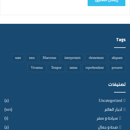
ا
ص
ة
ب
ا
ل
م
Tags
غ
ر
ب
nam
mea
Maecenas
interpretaris
elementum
aliquam
Vivamus
Tempor
tantas
reprehendunt
posuere
تصنيفات
(2)
Uncategorized
أخبار العالم
(101)
سياحة و سفر
(1)
صحة و جمال
(2)