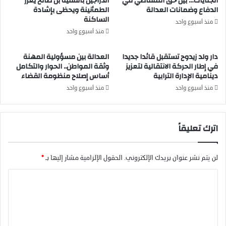
الجنايات… بين حق المتقاضي في
الدراجين بالفقيه بن صالح يعزز
الدفاع وضمانات العدالة
الطمأنينة ويحظى بإشادة
ا
س
الساكنة
ن
B
منذ أسبوع واحد
ط
R
منذ أسبوع واحد
ل
I
ا
C
دار ولد زيدوح تستقبل قائدا جديدا
العدالة بين مسؤولية المهنة
ق
S
في إطار الحركة الانتقالية لتعزيز
وثقة المواطن.. الحوار والتكامل
ة
دينامية الإدارة الترابية
أساس إصلاح منظومة القضاء
*
ا
منذ أسبوع واحد
منذ أسبوع واحد
ل
ف
ع
اترك تعليقاً
ل
ي
ة
ل
لن يتم نشر عنوان بريدك الإلكتروني.
الحقول الإلزامية مشار إليها بـ
*
ل
ا
د
ر
ل
ا
ت
س
ة
ع