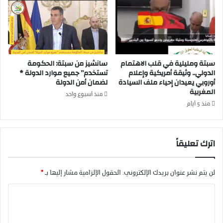
ل
ف
ا
ع
غ
د
ص
د
ح
ك
سبتة ومليلية في قلب الاهتمام
سانشيز من سبتة: الحكومة
ف
ب
الدولي.. وثيقة أمريكية وإعلام
تستخدم” جميع موارد الدولة *
ي
ي
أوروبي يعيدان إحياء ملف السيادة
لضمان أمن الدولة
"
ر
المغربية
ت
م
منذ أسبوع واحد
ح
ن
منذ 5 أيام
ت
ا
م
ل
ج
ض
اترك تعليقاً
ه
ح
ر
ا
ا
ي
لن يتم نشر عنوان بريدك الإلكتروني.
الحقول الإلزامية مشار إليها بـ
*
ل
ا
ش
ا
ب
ل
ك
ة
ت