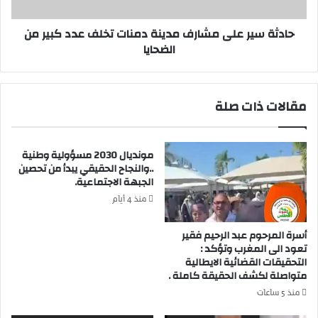
م
ر
ا
ع
حادثة سير على مشارف مدينة دمنات تخلف عدد كبير من
ع
ل
الضحايا
ة
ى
ا
م
ن
ش
ر
ا
مقالات ذات صلة
ك
ر
ي
ف
ا
م
ق
مونديال 2030 مسؤولية وطنية
د
..والنجاح الحقيقي يبدأ من تحصين
ل
ي
الجبهة الاجتماعية.
ي
ن
م
ة
منذ 4 أيام
أ
د
ز
م
أسرة المرحوم عبد الرحيم فقير
ي
ن
تعود الى المغرب وتؤكد :
ل
ا
التحقيقات القضائية الايطالية
ا
متواصلة لكشف الحقيقة كاملة .
ت
ل
ت
منذ 5 ساعات
"
خ
ب
ل