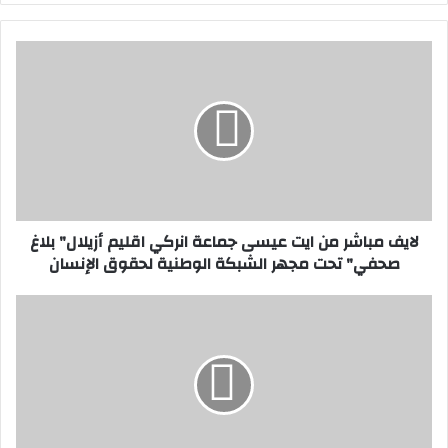
ل
ا
ي
ف
م
ب
ا
ش
ر
لايف مباشر من ايت عيسى جماعة انركي اقليم أزيلال" بلاغ
م
صحفي" تحت مجهر الشبكة الوطنية لحقوق الإنسان
ن
ا
ي
ح
ت
ا
ع
د
ي
ث
س
ة
ى
س
ج
ي