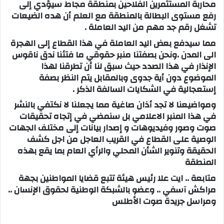
محاربة المستثمرين الفلاحين بمنطقة مجاط سيؤدي إلى
رفع مستوى البطالة بالمنطقة مع العلم أن هده الضيعات
تشغل رقم جد مهم من اليد العاملة .
مما سيدفع بعض اليد العاملة في هذا القطاع إلى الهجرة
الى المدن .ونحن بصفتنا منبر حقوقي ما فتئنا ندق ناقوس
الإنذار في هذا الصدد حيث سبق لنا أن تطرقنا لهذا
الموضوع دون أية جدوى وبالمقابل يتم النظر بصفة
إستعجالية في الشكايات السالفة الذكر .
ومواضيعنا لا تجد أذان صاغية مما يجعلنا لا نكتفي بالنشر
في هذا المنبر الاعلامي بل سنمضي في إتجاه تحقيقات
صوت وصور وفيديوهات و إصدار بيانات إلى مختلف الجهات
الوصية على القطاع في القريب العاجل من اجل كشف
الحقيقة وتنوير الشأن المحلي والرأي العام بما يقع بهذه
المنطقة
متابعة .. ايت علا رئيس هيئة تتبع قضايا المواطنين بجهة
مراكش آسفي .. وعضو بالشبكة الوطنية لحقوق الإنسان ..
ومراسل جريدة صوت الأطلس