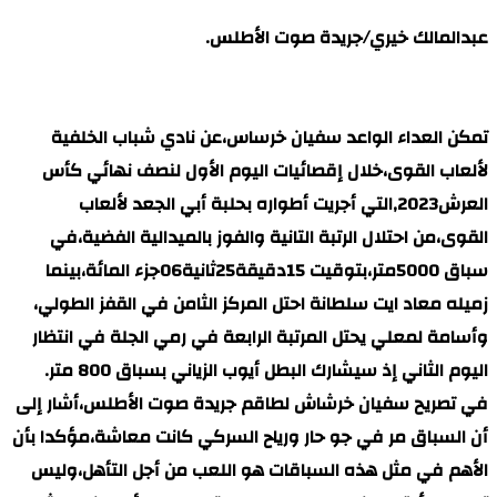
عبدالمالك خيري/جريدة صوت الأطلس.
تمكن العداء الواعد سفيان خرساس،عن نادي شباب الخلفية
لألعاب القوى،خلال إقصائيات اليوم الأول لنصف نهائي كأس
العرش2023,التي أجريت أطواره بحلبة أبي الجعد لألعاب
القوى،من احتلال الرتبة التانية والفوز بالميدالية الفضية،في
سباق 5000متر،بتوقيت 15دقيقة25ثانية06جزء المائة،بينما
زميله معاد ايت سلطانة احتل المركز الثامن في القفز الطولي،
وأسامة لمعلي يحتل المرتبة الرابعة في رمي الجلة في انتظار
اليوم الثاني إذ سيشارك البطل أيوب الزياني بسباق 800 متر.
في تصريح سفيان خرشاش لطاقم جريدة صوت الأطلس،أشار إلى
أن السباق مر في جو حار ورياح السركي كانت معاشة،مؤكدا بأن
الأهم في مثل هذه السباقات هو اللعب من أجل التأهل،وليس