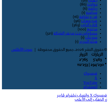
جهات
(56)
حوادث
(86)
رياضة
(6)
سياسة
(1)
فن و ثقافة
(16)
فيديوهات
(96)
كتاب الراي
(363)
مجتمع
(100)
مسؤولين تحت مجهر الشبكة
(321)
منوعات
(1)
هيئة التحرير
(1)
© حقوق النشر 2026، جميع الحقوق محفوظة |
صوت الأطلس
الزيارات
الزوار
2٬765
5٬463
*
| 112٬253
294٬230
*
فيسبوك
‫X
‫YouTube
انستقرام
فيسبوك
‫X
واتساب
تيلقرام
ڤايبر
زر الذهاب إلى الأعلى