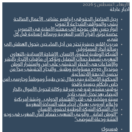
الأربعاء, أغسطس 5 2026
أخبار عاجلة
رحيل المناضل الحقوقي إبراهيم عشاف.. الأعمال الصالحة
تبقى والمواقف الشجاعة لا تموت
أنوار حسن يعلن عودته إلى مهنته الأصلية في التصوير…
عدسة توثق أفراح الأسر المغربية ورسالة إنسانية قبل كل
شيء
مريرت اقليم خنيفرة تحتج من أجل الماء.حين يتحول العطش الى
رسالة انذار المسؤولين
الشبكة الوطنية لحقوق الإنسان: الإشادة الإسبانية بالتعاون
المغربي تُسقط حملات التضليل وتؤكد أن مافيات الاتجار بالبشر
والإشاعات هي الخطر الحقيقي على أمن واستقرار الوطن
مونديال 2030 مسؤولية وطنية ..والنجاح الحقيقي يبدأ من
تحصين الجبهة الاجتماعية.
المحكمة الابتدائية ببني ملال تدين طبيباً وموظفاً وحارسي أمن
خاص بأحكام حبسية نافذة
توقيف مشتبه فيه في سرقة وكالة لتحويل الأموال بالدار
البيضاء بعد تدخل أمني ناجح
سبتة ومليلية في قلب الاهتمام الدولي.. وثيقة أمريكية
وإعلام أوروبي يعيدان إحياء ملف السيادة المغربية
بيان الشبكة الشبكة الوطنية لحقوق الانسان
“الوطن أمانة… والوعي الشعبي صمام أمان المغرب في وجه
الفتنة ودعاة الفوضى”
فيسبوك