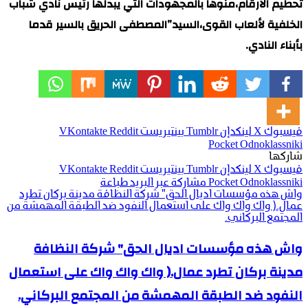
تحطيم الأرقام،منوها بالمجهودات التي يبدلها رئيس نادي شباب
الخلفية لألعاب القوى،السيد”المصطفى الحريق بالسير قدما
بأبناء النادي.
فيسبوك
‫X
لينكدإن
بينتيريست
‫Pocket
Odnoklassniki
شاركها
فيسبوك
‫X
لينكدإن
بينتيريست
Odnoklassniki
‫Pocket
مشاركة عبر البريد
طباعة
واش هذه مؤسسات اديال الحق" شركة النظافة مدينة بركان تطرد
عمال.( واك واك واك على استعمال النفود ضد الطبقة المهمشة من
المجتمع البركاني.
واش هذه مؤسسات اديال الحق" شركة النظافة
مدينة بركان تطرد عمال.( واك واك واك على استعمال
النفود ضد الطبقة المهمشة من المجتمع البركاني.