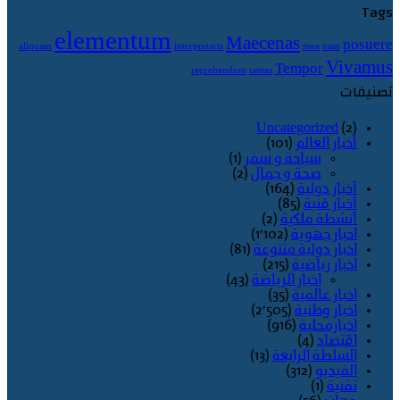
Tags
elementum
Maecenas
posuere
aliquam
interpretaris
mea
nam
Vivamus
Tempor
reprehendunt
tantas
تصنيفات
Uncategorized
(2)
أخبار العالم
(101)
سياحة و سفر
(1)
صحة و جمال
(2)
أخبار دولية
(164)
أخبار فنية
(85)
أنشطة ملكية
(2)
اخبار جهوية
(1٬102)
اخبار دولية متنوعة
(81)
اخبار رياضية
(215)
اخبار الرياضة
(43)
اخبار عالمية
(35)
اخبار وطنية
(2٬505)
اخبارمحلية
(916)
اقتصاد
(4)
السلطة الرابعة
(13)
الفيديو
(312)
تقنية
(1)