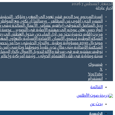
الجمعة, أغسطس 7 2026
أخبار عاجلة
أسرة المرحوم عبد الرحيم فقير تعود الى المغرب وتؤكد : التحقيق
الضمير الحي أقوى من المظاهر… ورسالتنا أن نكون مع المواطن ل
رحيل المناضل الحقوقي إبراهيم عشاف.. الأعمال الصالحة تبقى 
أنوار حسن يعلن عودته إلى مهنته الأصلية في التصوير… عدسة تو
مريرت اقليم خنيفرة تحتج من أجل الماء.حين يتحول العطش الى رس
الشبكة الوطنية لحقوق الإنسان: الإشادة الإسبانية بالتعاون ال
مونديال 2030 مسؤولية وطنية ..والنجاح الحقيقي يبدأ من تحصين الجبهة الاجتماعية.
المحكمة الابتدائية ببني ملال تدين طبيباً وموظفاً وحارسي أمن 
توقيف مشتبه فيه في سرقة وكالة لتحويل الأموال بالدار البيضاء
سبتة ومليلية في قلب الاهتمام الدولي.. وثيقة أمريكية وإعلام أ
فيسبوك
‫X
‫YouTube
انستقرام
القائمة
بحث عن
الرئيسية