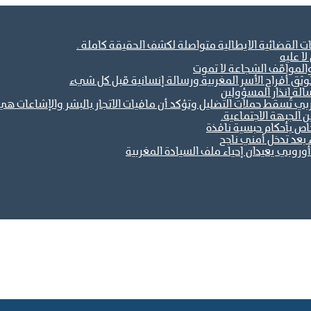
ات القضائية الايطالية متواصلة لكشف الحقيقة كاملة .
ا عليه
والمواقف الشجاعة لا تموت
ثق أفراح الأسر المغربية ورسالة إنسانية قبل كل شيء
الة انذار المسؤولين
مغربي تُسقط حملات التضليل وتؤكد أن مافيات الاتجار بالبشر والإشاعات
خاص بأحكام حبسية نافذة
 بعد تدخل أمني ناجح
وروبي يعيدان إحياء ملف السيادة المغربية