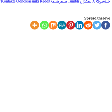
فيسبوك
‫X
لينكدإن
بينتيريست
Odnoklassniki
Spread the love