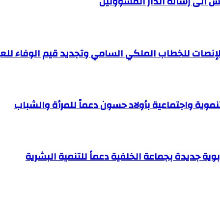
ش الى رسالة انذار المسؤولين
للإنصات للخطاب الملكي السامي وتجديد قيم الوفاء للع
موية واجتماعية بأولاد حسون دعماً للمرأة والشباب
ية جديدة بجماعة الخلفية دعماً للتنمية البشرية