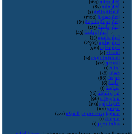
أخبار دولية
(164)
أخبار فنية
(85)
أنشطة ملكية
(2)
اخبار جهوية
(1٬102)
اخبار دولية متنوعة
(81)
اخبار رياضية
(215)
اخبار الرياضة
(43)
اخبار عالمية
(35)
اخبار وطنية
(2٬505)
اخبارمحلية
(916)
اقتصاد
(4)
السلطة الرابعة
(13)
الفيديو
(312)
تقنية
(1)
جهات
(56)
حوادث
(86)
رياضة
(6)
سياسة
(1)
فن و ثقافة
(16)
فيديوهات
(96)
كتاب الراي
(363)
مجتمع
(101)
مسؤولين تحت مجهر الشبكة
(322)
منوعات
(1)
هيئة التحرير
(1)
© حقوق النشر 2026، جميع الحقوق محفوظة |
صوت الأطلس