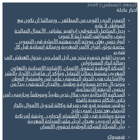
الجمعة, أغسطس 7 2026
أخبار عاجلة
الضمير الحي أقوى من المظاهر… ورسالتنا أن نكون مع
المواطن لا عليه
رحيل المناضل الحقوقي إبراهيم عشاف.. الأعمال الصالحة
تبقى والمواقف الشجاعة لا تموت
أنوار حسن يعلن عودته إلى مهنته الأصلية في التصوير…
عدسة توثق أفراح الأسر المغربية ورسالة إنسانية قبل كل
شيء
مريرت اقليم خنيفرة تحتج من أجل الماء.حين يتحول العطش الى
رسالة انذار المسؤولين
الشبكة الوطنية لحقوق الإنسان: الإشادة الإسبانية بالتعاون
المغربي تُسقط حملات التضليل وتؤكد أن مافيات الاتجار بالبشر
والإشاعات هي الخطر الحقيقي على أمن واستقرار الوطن
مونديال 2030 مسؤولية وطنية ..والنجاح الحقيقي يبدأ من
تحصين الجبهة الاجتماعية.
المحكمة الابتدائية ببني ملال تدين طبيباً وموظفاً وحارسي أمن
خاص بأحكام حبسية نافذة
توقيف مشتبه فيه في سرقة وكالة لتحويل الأموال بالدار
البيضاء بعد تدخل أمني ناجح
سبتة ومليلية في قلب الاهتمام الدولي.. وثيقة أمريكية
وإعلام أوروبي يعيدان إحياء ملف السيادة المغربية
بيان الشبكة الشبكة الوطنية لحقوق الانسان
فيسبوك