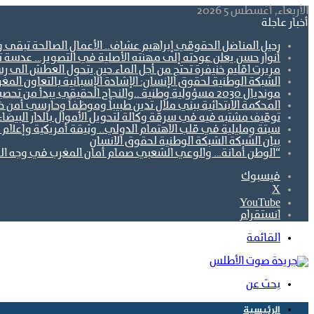
الأربعاء, أغسطس 5 2026
أخبار عاجلة
رحيل المناضل الحقوقي إبراهيم عشاف.. الأعمال الصالحة تبقى 
أنوار حسن يعلن عودته إلى مهنته الأصلية في التصوير… عدسة تو
مريرت اقليم خنيفرة تحتج من أجل الماء.حين يتحول العطش الى رس
الشبكة الوطنية لحقوق الإنسان: الإشادة الإسبانية بالتعاون ال
مونديال 2030 مسؤولية وطنية ..والنجاح الحقيقي يبدأ من تحصين الجبهة الاجتماعية.
المحكمة الابتدائية ببني ملال تدين طبيباً وموظفاً وحارسي أمن 
توقيف مشتبه فيه في سرقة وكالة لتحويل الأموال بالدار البيضاء
سبتة ومليلية في قلب الاهتمام الدولي.. وثيقة أمريكية وإعلام أ
بيان الشبكة الشبكة الوطنية لحقوق الانسان
“الوطن أمانة… والوعي الشعبي صمام أمان المغرب في وجه ال
فيسبوك
‫X
‫YouTube
انستقرام
القائمة
بحث عن
الرئيسية