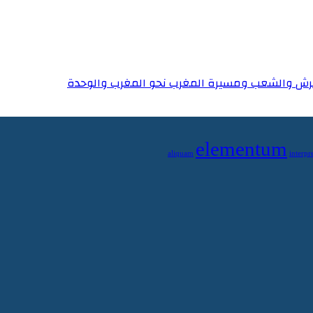
elementum
aliquam
interpre