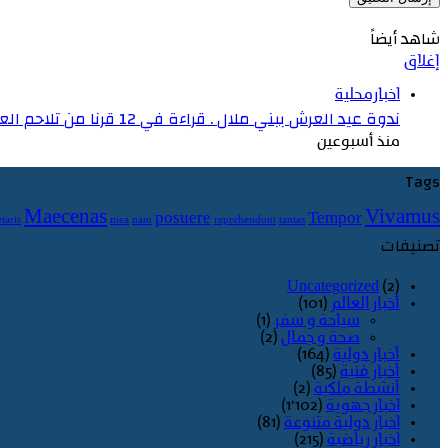
شاهد أيضاً
إغلاق
اخبارمحلية
ندوة عيد العرش ببني ملال . قراءة في 12 قرنا من تلاحم العرش والشعب ومسيرة المغرب نحو المغرب والوحدة
منذ أسبوعين
Tags
Maecenas
Vivamus
posuere
Tempor
taris
mea
nam
reprehendunt
tantas
تصنيفات
Uncategorized
(2)
أخبار العالم
(101)
سياحة و سفر
(1)
صحة و جمال
(2)
أخبار دولية
(164)
أخبار فنية
(85)
أنشطة ملكية
(2)
اخبار جهوية
(1٬102)
اخبار دولية متنوعة
(81)
اخبار رياضية
(215)