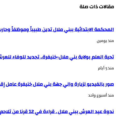
مقالات ذات صلة
المحكمة الابتدائية ببني ملال تدين طبيباً وموظفاً وح
منذ يومين
تحية العلم بولاية بني ملال-خنيفرة.. تجديد للوفاء للع
منذ 5 أيام
صور بالفيديو لزيارة والي جهة بني ملال خنيفرة عامل إقل
منذ أسبوع واحد
ندوة عيد العرش ببني ملال . قراءة في 12 قرنا من تلاحم العرش والشعب ومسيرة المغرب نحو المغرب والوحدة