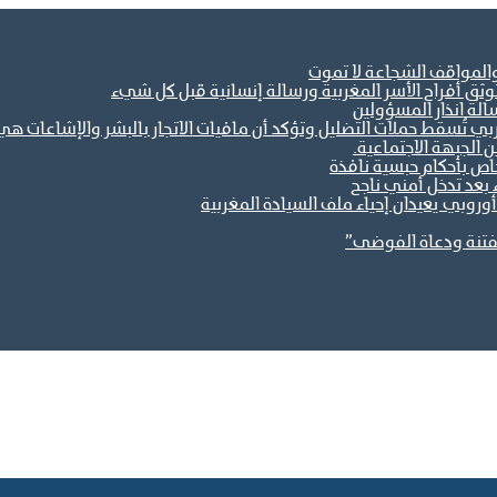
والمواقف الشجاعة لا تموت
ثق أفراح الأسر المغربية ورسالة إنسانية قبل كل شيء
الة انذار المسؤولين
مغربي تُسقط حملات التضليل وتؤكد أن مافيات الاتجار بالبشر والإشاعات
خاص بأحكام حبسية نافذة
 بعد تدخل أمني ناجح
وروبي يعيدان إحياء ملف السيادة المغربية
فتنة ودعاة الفوضى”