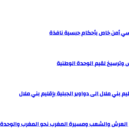
ارسي أمن خاص بأحكام حبسية نافذة
رش وترسيخ لقيم الوحدة الوطنية
يم بني ملال الى دواوير الجبلية بإقليم بني ملال