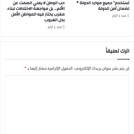
ب
ا
تستخدم” جميع موارد الدولة *
حب الوطن لا يعني الصمت عن
د
لضمان أمن الدولة
الألم… بل مواجهة الاختلالات لبناء
ش
مغرب يختار فيه المواطن الأمل
ا
ر
منذ 5 أيام
بدل الهروب
ل
/
ل
ب
منذ 5 أيام
ه
ل
ا
ا
ق
غ
اترك تعليقاً
ل
ص
ي
ح
م
ف
لن يتم نشر عنوان بريدك الإلكتروني.
الحقول الإلزامية مشار إليها بـ
*
ا
ي
ل
/
ا
ف
ت
ق
ل
ح
ي
ت
ت
ه
م
ع
ب
ج
ن
ه
ل
ص
ر
ي
ا
ا
ل
ل
ق