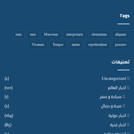
ق
ا
ة
ن
Tags
nam
mea
Maecenas
interpretaris
elementum
aliquam
Vivamus
Tempor
tantas
reprehendunt
posuere
تصنيفات
(2)
Uncategorized
أخبار العالم
(101)
سياحة و سفر
(1)
صحة و جمال
(2)
أخبار دولية
(164)
أخبار فنية
(85)