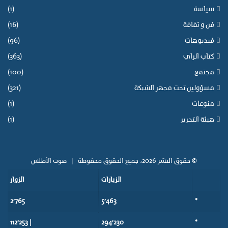
سياسة
(1)
فن و ثقافة
(16)
فيديوهات
(96)
كتاب الراي
(363)
مجتمع
(100)
مسؤولين تحت مجهر الشبكة
(321)
منوعات
(1)
هيئة التحرير
(1)
© حقوق النشر 2026، جميع الحقوق محفوظة |
صوت الأطلس
الزيارات
الزوار
2٬765
5٬463
*
| 112٬253
294٬230
*