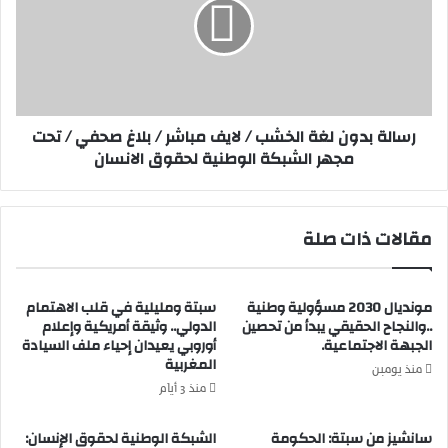
ي
ل
ة
ة
خ
ب
ل
د
ف
و
ي
ن
رسالة بدون لغة الخشب / لايف مباشر / بلاغ صحفي / تحت
ة
ل
مجهر الشبكة الوطنية لحقوق الانسان
ي
غ
ح
ة
ل
ا
ب
ل
مقالات ذات صلة
م
خ
ر
ش
ك
ب
ز
مونديال 2030 مسؤولية وطنية
سبتة ومليلية في قلب الاهتمام
/
..والنجاح الحقيقي يبدأ من تحصين
الدولي.. وثيقة أمريكية وإعلام
ا
ل
الجبهة الاجتماعية.
أوروبي يعيدان إحياء ملف السيادة
و
ا
المغربية
ل
ي
منذ يومين
ا
ف
منذ 3 أيام
د
م
ع
ب
سانشيز من سبتة: الحكومة
الشبكة الوطنية لحقوق الإنسان: