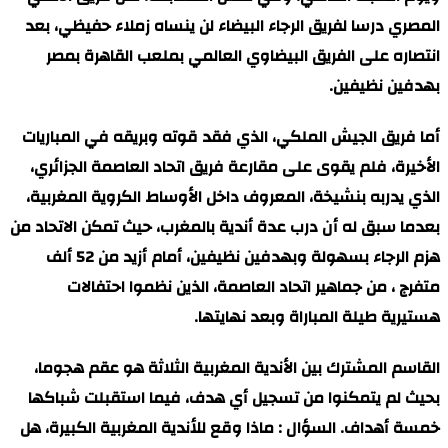
المصري درسا لفريق الرجاء البيضاء لن ينساه زملاء حفيظي، بعد
انتصاره على الفريق البيضاوي العالمي بملعب القاهرة بمصر
بهدفين نظيفين.
أما فريق الجيش الملكي، الذي فقد قوته وبريقه في المباريات
الأخيرة، فلم يقوى على مقارعة فريق اتحاد العاصمة الجزائري،
الذي يدربه بنشيخة، المعروف داخل الأوساط الكروية المغربية،
بعدما سبق له أن درب عدة أندية بالمغرب، حيث تمكن الاتحاد من
هزم الرجاء بسهولة وبهدفين نظيفين، أمام أزيد من 52 ألف
متفرج ، من جماهير اتحاد العاصمة، الذين نظموا احتفالات
هستيرية طيلة المباراة وبعد نهايتها.
القاسم المشترك بين الأندية المغربية الثلاثة هو عقم هجوما،
بحيث لم يتمكنوا من تسجيل أي هدف، فيما استقبلت شباكها
خمسة أهداف. السؤال : ماذا وقع للأندية المغربية الكبيرة، هل