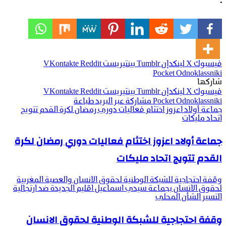
.
فيسبوك
‫X
لينكدإن
بينتيريست
‫Pocket
Odnoklassniki
شاركها
فيسبوك
‫X
لينكدإن
بينتيريست
Odnoklassniki
‫Pocket
مشاركة عبر البريد
طباعة
جماعة أولاد اعزوز اختثام فعاليات دوري رمضان لكرة القدم تتويج
اتحاد مليكات
جماعة أولاد اعزوز اختثام فعاليات دوري رمضان لكرة
القدم تتويج اتحاد مليكات
وقفة احتجاجية للشبكة الوطنية لحقوق الانسان والعصبة المغربية
لحقوق الانسان بجماعة سيدي اسماعيل اقليم الجديدة ضد ارتجالية
التسير الشأن المحلي
وقفة احتجاجية للشبكة الوطنية لحقوق الانسان