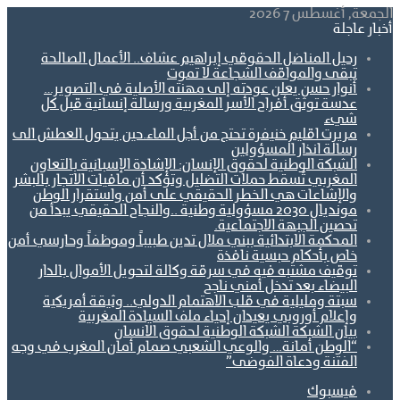
الجمعة, أغسطس 7 2026
أخبار عاجلة
رحيل المناضل الحقوقي إبراهيم عشاف.. الأعمال الصالحة
تبقى والمواقف الشجاعة لا تموت
أنوار حسن يعلن عودته إلى مهنته الأصلية في التصوير…
عدسة توثق أفراح الأسر المغربية ورسالة إنسانية قبل كل
شيء
مريرت اقليم خنيفرة تحتج من أجل الماء.حين يتحول العطش الى
رسالة انذار المسؤولين
الشبكة الوطنية لحقوق الإنسان: الإشادة الإسبانية بالتعاون
المغربي تُسقط حملات التضليل وتؤكد أن مافيات الاتجار بالبشر
والإشاعات هي الخطر الحقيقي على أمن واستقرار الوطن
مونديال 2030 مسؤولية وطنية ..والنجاح الحقيقي يبدأ من
تحصين الجبهة الاجتماعية.
المحكمة الابتدائية ببني ملال تدين طبيباً وموظفاً وحارسي أمن
خاص بأحكام حبسية نافذة
توقيف مشتبه فيه في سرقة وكالة لتحويل الأموال بالدار
البيضاء بعد تدخل أمني ناجح
سبتة ومليلية في قلب الاهتمام الدولي.. وثيقة أمريكية
وإعلام أوروبي يعيدان إحياء ملف السيادة المغربية
بيان الشبكة الشبكة الوطنية لحقوق الانسان
“الوطن أمانة… والوعي الشعبي صمام أمان المغرب في وجه
الفتنة ودعاة الفوضى”
فيسبوك