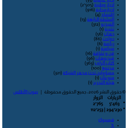
اخبار عالمية
(35)
اخبار وطنية
(2٬505)
اخبارمحلية
(916)
اقتصاد
(4)
السلطة الرابعة
(13)
الفيديو
(312)
تقنية
(1)
جهات
(56)
حوادث
(86)
رياضة
(6)
سياسة
(1)
فن و ثقافة
(16)
فيديوهات
(96)
كتاب الراي
(363)
مجتمع
(100)
مسؤولين تحت مجهر الشبكة
(321)
منوعات
(1)
هيئة التحرير
(1)
© حقوق النشر 2026، جميع الحقوق محفوظة |
صوت الأطلس
الزيارات
الزوار
2٬765
5٬463
*
| 112٬253
294٬230
*
فيسبوك
‫X