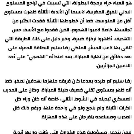
هو العياء جراء برمجة البطولة، التي تسببت في تراجع المستوى
البدني للفرق المغربية، لاسيما أن الأندية الثالثة ظهرت بمستوى
أقل من المتوسط، كما أن خطوطها الثلاثة فقدت الكثير من
تجانسها، خاصة لاعبوا الهجوم، الذين فقدوا مع الأسف حس
التهديف، أظهروا نرفزة كبيرة، وخير دليل على ذلك الطريقة التي
تلقى بها لاعب الجيش الملكي رضا سليم البطاقة الحمراء على
بعد دقائق من نهاية المباراة، بعد اعتدائه “الهمجي” على أحد
اللاعبين الجزائريين.
رضا سليم تم طرده بعدما كان فريقه منهزما بهدفين لصفر، كما
أنه ظهر بمستوى تقني ضعيف طيلة المباراة، وكان على المدرب
العسكري تبديله في الشوط الثاني، خاصة أنه كان وراء كل
الكرات الثابتة ولم ينجح ولو في واحدة منها، ورغم ذلك ظل
المدرب ومساعده يتفرجان على هذه المهزلة.
فمن يتحمل مسؤولية هذه الكوارث التي كانت وراءها أندية