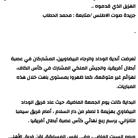
الهزيل الذي قدموه ..
جريدة صوت الاطلس /متابعة : محمد الحطاب
.
تعرضت أندية الوداد والرجاء البيضاويين، المشاركان في عصبة
أبطال أفريقيا، والجيش الملكي المشارك في كأس الكاف،
لهزائم غير متوقعة، كما ظهروا بمستوى باهت خلال هذه
المباريات.
البداية كانت يوم الجمعة الماضية، حيث عاد فريق الوداد
البيضاوي بهزيمة 1 لصفر من دار السلام ، أمام فريق سيمبا
التانزاني، برسم ربع نهائي كأس عصبة أبطال أفريقيا .
ويوم السبت الماضي، وفي نفس المسابقة، لقن فريق الأهلي