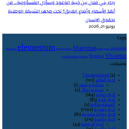
رجاء بني ملال بين خيبة الوعود وسؤال المسؤولية… من
أنقذ الأسماء وأضاع الفريق؟ تحت مجهر الشبكة الوطنية
لحقوق الانسان
يونيو 21, 2026
Tags
elementum
Maecenas
posuere
aliquam
interpretaris
mea
nam
Vivamus
Tempor
reprehendunt
tantas
تصنيفات
Uncategorized
(2)
أخبار العالم
(101)
سياحة و سفر
(1)
صحة و جمال
(2)
أخبار دولية
(164)
أخبار فنية
(85)
أنشطة ملكية
(2)
اخبار جهوية
(1٬102)
اخبار دولية متنوعة
(81)
اخبار رياضية
(215)
اخبار الرياضة
(43)